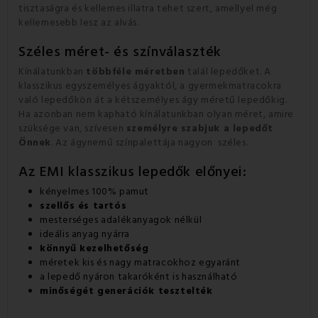
tisztaságra és kellemes illatra tehet szert, amellyel még
kellemesebb lesz az alvás.
Széles méret- és színválaszték
Kínálatunkban
többféle méretben
talál lepedőket. A
klasszikus egyszemélyes ágyaktól, a gyermekmatracokra
való lepedőkön át a kétszemélyes ágy méretű lepedőkig.
Ha azonban nem kapható kínálatunkban olyan méret, amire
szüksége van, szívesen
személyre szabjuk a
lepedőt
Önnek
. Az ágynemű színpalettája nagyon széles.
Az EMI klasszikus lepedők előnyei:
kényelmes 100% pamut
szellős és tartós
mesterséges adalékanyagok nélkül
ideális anyag nyárra
könnyű kezelhetőség
méretek kis és nagy matracokhoz egyaránt
a lepedő nyáron takaróként is használható
minőségét generációk tesztelték