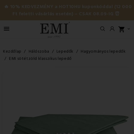
🔥 10% KEDVEZMÉNY a HOT10HU kuponkóddal (12 000
Ft feletti vásárlás esetén) – CSAK 08.09-IG ⏰

shopping_cart

Kezdőlap
Hálószoba
Lepedők
Hagyományos lepedők
EMI sötétzöld klasszikus lepedő