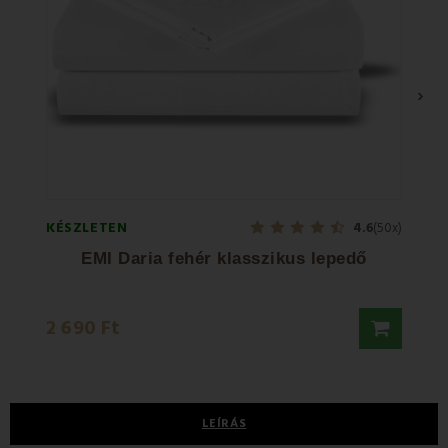
›
KÉSZLETEN
KÉSZL
4.6
(50x)
EMI Daria fehér klasszikus lepedő
2 690 Ft
2 80
LEÍRÁS