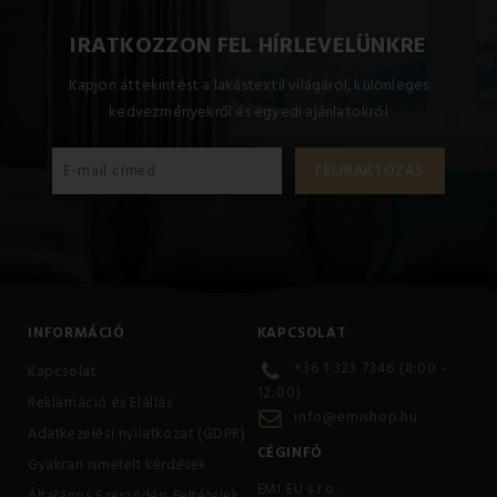
IRATKOZZON FEL HÍRLEVELÜNKRE
Kapjon áttekintést a lakástextil világáról, különleges
kedvezményekről és egyedi ajánlatokról
INFORMÁCIÓ
KAPCSOLAT
+36 1 323 7346 (8:00 -
Kapcsolat
12:00)
Reklamáció és Elállás
info@emishop.hu
Adatkezelési nyilatkozat (GDPR)
CÉGINFÓ
Gyakran ismételt kérdések
EMI EU s.r.o.
Általános Szerződési Feltételek