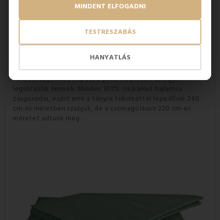
szellőzést biztosít, így még a forró nyári éjszakákon sem
MINDENT ELFOGADNI
fog izzadni. A sűrű szövésű pamutból készített
lepedők
kényeztetik a kisgyermekek és allergiások
bőrét
. A hagypmányos lepedő tökéletesen védi
TESTRESZABÁS
a
matracot
a szennyeződéstől.
Ágyneműhuzataink
és lepedőink nem tartalmaznak PVC-t,
HANYATLÁS
halogéneket, nehézfémeket, peszticideket vagy egyéb
adalékanyagokat, csak 100%-ban pamutot. A kiváló
tulajdonságokhoz képest a pamut a piacon az egyik
legolcsóbb termék. Minden 100%-os pamut hajlamos
zsugorodni, ezért erre a tényre tekintettel lepedőink 240
cm-es méretben szabjuk, de a csomagoláson 220 cm-es
méretet adtunk meg.