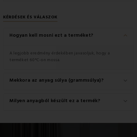
KÉRDÉSEK ÉS VÁLASZOK
keyboard_arrow_down
Hogyan kell mosni ezt a terméket?
A legjobb eredmény érdekében javasoljuk, hogy a
terméket 60°C-on mossa.
Mekkora az anyag súlya (grammsúlya)?
keyboard_arrow_down
A termékhez használt anyag súlya 140 g/m2.
Milyen anyagból készült ez a termék?
keyboard_arrow_down
Ez a termék kiváló minőségű anyagból készült: 100%
pamut.