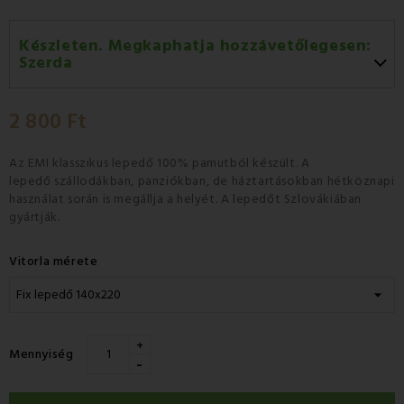
Készleten. Megkaphatja hozzávetőlegesen:
Szerda
Szerda 12.08
-
GLS
2 800 Ft
Csütörtök 13.08
-
Packeta futárral történő
házhozszállítás
Az E
MI klasszikus lepedő
100% pamutból
készült.
A
lepedő
szállodákban, panziókban, de
háztartásokban
hétköznapi
használat során is megállja a helyét. A lepedőt
Szlovákiában
gyártják.
Vitorla mérete
+
Mennyiség
-