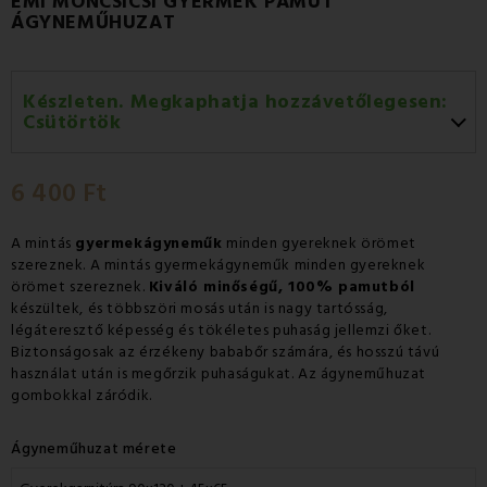
EMI MONCSICSI GYERMEK PAMUT
ÁGYNEMŰHUZAT
Készleten. Megkaphatja hozzávetőlegesen:
Csütörtök
Csütörtök 13.08
-
GLS
6 400 Ft
Péntek 14.08
-
Packeta futárral történő
házhozszállítás
A mintás
gyermekágyneműk
minden gyereknek örömet
szereznek. A mintás gyermekágyneműk minden gyereknek
örömet szereznek.
Kiváló minőségű, 100% pamutból
készültek, és többszöri mosás után is nagy tartósság,
légáteresztő képesség és tökéletes puhaság jellemzi őket.
Biztonságosak az érzékeny bababőr számára, és hosszú távú
használat után is megőrzik puhaságukat. Az ágyneműhuzat
gombokkal záródik.
Ágyneműhuzat mérete