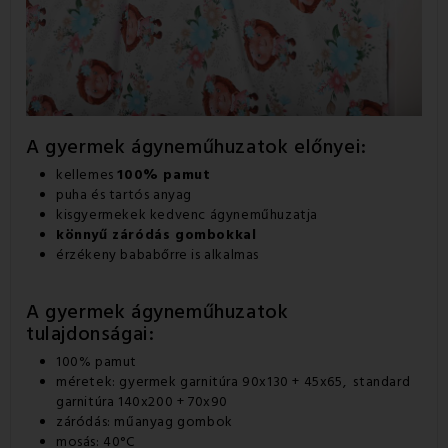
A gyermek ágyneműhuzatok előnyei:
kellemes
100% pamut
puha és tartós anyag
kisgyermekek kedvenc ágyneműhuzatja
könnyű záródás gombokkal
érzékeny bababőrre is alkalmas
A gyermek ágyneműhuzatok
tulajdonságai:
100% pamut
méretek: gyermek garnitúra 90x130 + 45x65, standard
garnitúra 140x200 + 70x90
záródás: műanyag gombok
mosás: 40°C