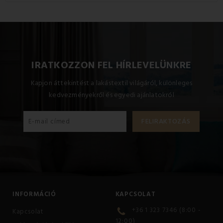
A termékhez elérhető méretek: A standard egyszemélyes
ágy szett tartalma: 1x 140x200 + 1x 70x90, Gyerekgarnitúra
90x130 + 45x65.
IRATKOZZON FEL HÍRLEVELÜNKRE
Kapjon áttekintést a lakástextil világáról, különleges
kedvezményekről és egyedi ajánlatokról
INFORMÁCIÓ
KAPCSOLAT
+36 1 323 7346 (8:00 -
Kapcsolat
12:00)