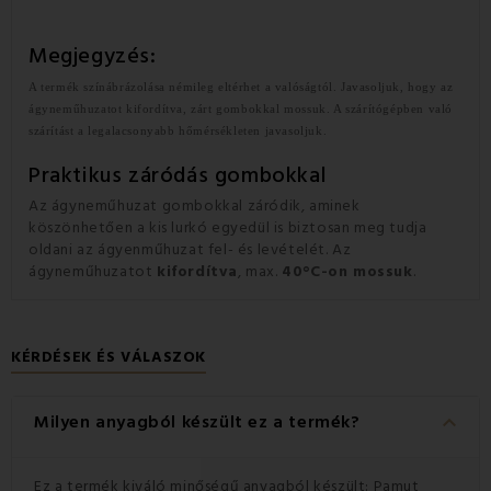
Megjegyzés:
A termék színábrázolása némileg eltérhet a valóságtól. Javasoljuk, hogy az
ágyneműhuzatot kifordítva, zárt gombokkal mossuk. A szárítógépben való
szárítást a legalacsonyabb hőmérsékleten javasoljuk.
Praktikus záródás gombokkal
Az ágyneműhuzat gombokkal záródik, aminek
köszönhetően a kis lurkó egyedül is biztosan meg tudja
oldani az ágyenműhuzat fel- és levételét. Az
ágyneműhuzatot
kifordítva
, max.
40°C-on mossuk
.
KÉRDÉSEK ÉS VÁLASZOK
keyboard_arrow_down
Milyen anyagból készült ez a termék?
Ez a termék kiváló minőségű anyagból készült: Pamut