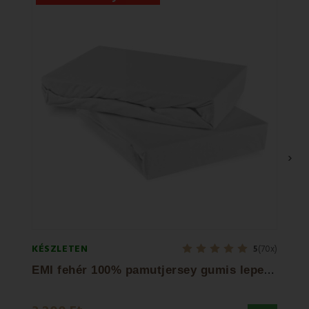
›
KÉSZLETEN
KÉSZL
5
(70x)
E
MI fehér 100% pamutjersey gumis lepedő
EMI