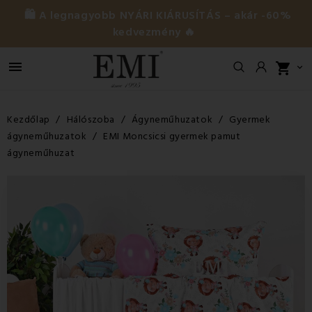
🛍️ A legnagyobb NYÁRI KIÁRUSÍTÁS – akár -60%
kedvezmény 🔥

shopping_cart

Kezdőlap
Hálószoba
Ágyneműhuzatok
Gyermek
ágyneműhuzatok
EMI Moncsicsi gyermek pamut
ágyneműhuzat