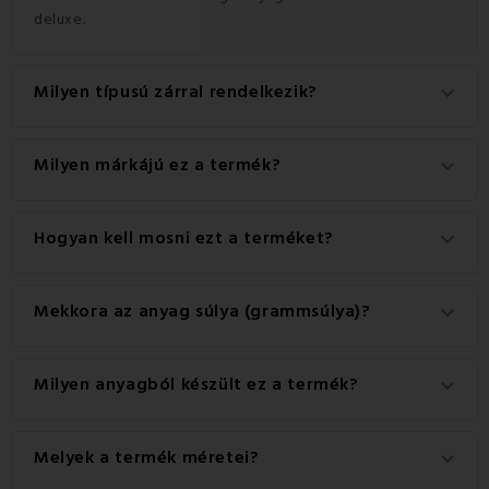
deluxe.
Milyen típusú zárral rendelkezik?
keyboard_arrow_down
Ez a termék praktikus Gombok zárral rendelkezik.
Milyen márkájú ez a termék?
keyboard_arrow_down
Ez a(z) EMI márka eredeti terméke.
Hogyan kell mosni ezt a terméket?
keyboard_arrow_down
A legjobb eredmény érdekében javasoljuk, hogy a
Mekkora az anyag súlya (grammsúlya)?
keyboard_arrow_down
terméket 40°C-on mossa.
A termékhez használt anyag súlya 120 g/m².
Milyen anyagból készült ez a termék?
keyboard_arrow_down
Ez a termék kiváló minőségű anyagból készült: 100%
Melyek a termék méretei?
keyboard_arrow_down
pamut.