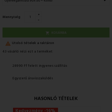
+
Mennyiség
-
KOSÁRBA


Utolsó tételek a raktáron
43 vásárló nézi ezt a terméket
28990 Ff felett ingyenes szállítás
Egyszerű áruvisszaküldés
HASONLÓ TÉTELEK
Kedvezmény -16%
Ke