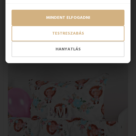
számos termékben használják, különösen azokban, amelyek
gyakori mosást igényelnek. A
MINDENT ELFOGADNI
mintás
gyermekágyneműk
nagyon népszerűek, különösen
jó tulajdonságaiknak köszönhetően. Ezek
elsősorban
szilárdság, tartósság és minőség
, több
TESTRESZABÁS
mosás után is olyanok, mint új korukban. A fonalak
szilárdsága (o/a) 25,5/22. Az anyag vastagsága 120 g/m2. Az
ágyneműhuzatokat Szlovákiában gyártják.
HANYATLÁS