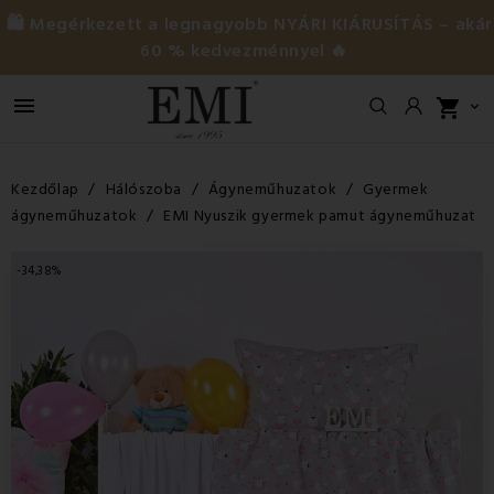
🛍️ Megérkezett a legnagyobb NYÁRI KIÁRUSÍTÁS – akár
60 % kedvezménnyel 🔥

shopping_cart

Kezdőlap
Hálószoba
Ágyneműhuzatok
Gyermek
ágyneműhuzatok
EMI Nyuszik gyermek pamut ágyneműhuzat
-34,38%