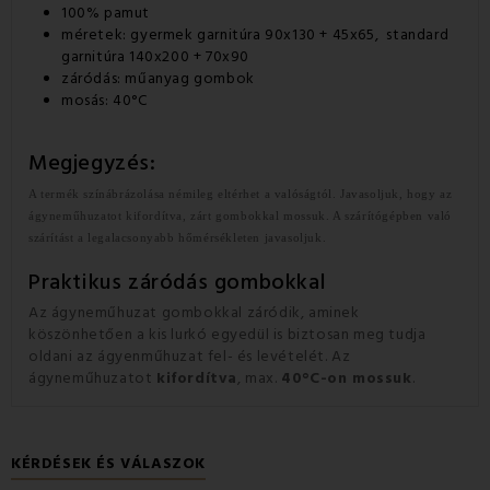
100% pamut
méretek: gyermek garnitúra 90x130 + 45x65, standard
garnitúra 140x200 + 70x90
záródás: műanyag gombok
mosás: 40°C
Megjegyzés:
A termék színábrázolása némileg eltérhet a valóságtól. Javasoljuk, hogy az
ágyneműhuzatot kifordítva, zárt gombokkal mossuk. A szárítógépben való
szárítást a legalacsonyabb hőmérsékleten javasoljuk.
Praktikus záródás gombokkal
Az ágyneműhuzat gombokkal záródik, aminek
köszönhetően a kis lurkó egyedül is biztosan meg tudja
oldani az ágyenműhuzat fel- és levételét. Az
ágyneműhuzatot
kifordítva
, max.
40°C-on mossuk
.
KÉRDÉSEK ÉS VÁLASZOK