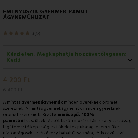
EMI NYUSZIK GYERMEK PAMUT
ÁGYNEMŰHUZAT
5
(1x)
Készleten. Megkaphatja hozzávetőlegesen:
Kedd
Kedd 11.08
-
GLS
4 200 Ft
Szerda 12.08
-
Packeta futárral történő
házhozszállítás
6 400 Ft
A mintás
gyermekágyneműk
minden gyereknek örömet
szereznek. A mintás gyermekágyneműk minden gyereknek
örömet szereznek.
Kiváló minőségű, 100%
pamutból
készültek, és többszöri mosás után is nagy tartósság,
légáteresztő képesség és tökéletes puhaság jellemzi őket.
Biztonságosak az érzékeny bababőr számára, és hosszú távú