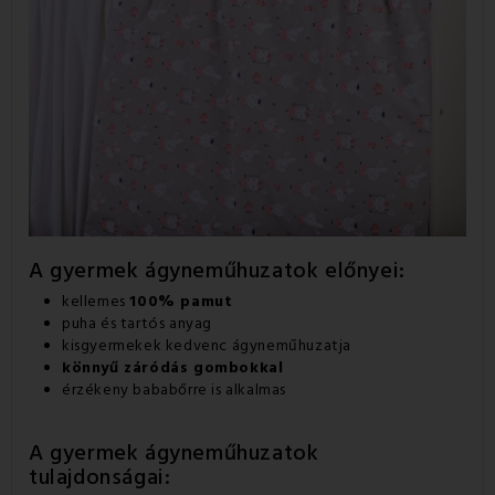
A gyermek ágyneműhuzatok előnyei:
kellemes
100% pamut
puha és tartós anyag
kisgyermekek kedvenc ágyneműhuzatja
könnyű záródás gombokkal
érzékeny bababőrre is alkalmas
A gyermek ágyneműhuzatok
tulajdonságai: