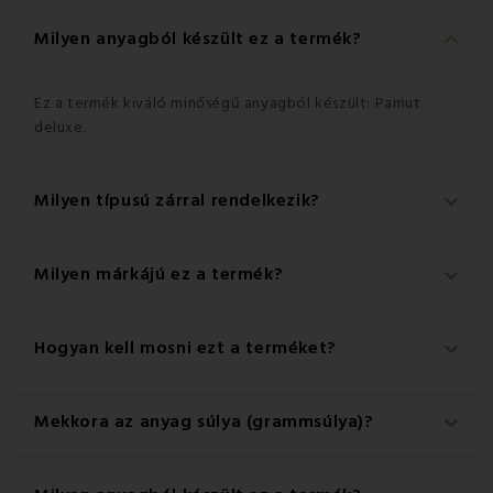
keyboard_arrow_down
Milyen anyagból készült ez a termék?
Ez a termék kiváló minőségű anyagból készült: Pamut
deluxe.
Milyen típusú zárral rendelkezik?
keyboard_arrow_down
Ez a termék praktikus Gombok zárral rendelkezik.
Milyen márkájú ez a termék?
keyboard_arrow_down
Ez a(z) EMI márka eredeti terméke.
Hogyan kell mosni ezt a terméket?
keyboard_arrow_down
A legjobb eredmény érdekében javasoljuk, hogy a
Mekkora az anyag súlya (grammsúlya)?
keyboard_arrow_down
terméket 40°C-on mossa.
A termékhez használt anyag súlya 120 g/m².