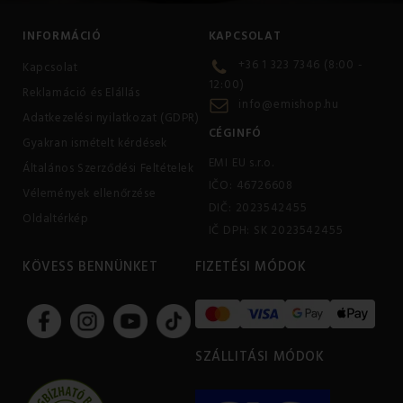
INFORMÁCIÓ
KAPCSOLAT
+36 1 323 7346 (8:00 -
Kapcsolat
12:00)
Reklamáció és Elállás
info@emishop.hu
Adatkezelési nyilatkozat (GDPR)
CÉGINFÓ
Gyakran ismételt kérdések
EMI EU s.r.o.
Általános Szerződési Feltételek
IČO: 46726608
Vélemények ellenőrzése
DIČ: 2023542455
Oldaltérkép
IČ DPH: SK 2023542455
KÖVESS BENNÜNKET
FIZETÉSI MÓDOK
SZÁLLITÁSI MÓDOK