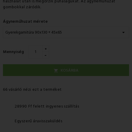
használat után is megőrzik puhaságukat. Az ágyneműhuzat
gombokkal záródik.
Ágyneműhuzat mérete
+
Mennyiség
-
KOSÁRBA

66 vásárló nézi ezt a terméket
28990 Ff felett ingyenes szállítás
Egyszerű áruvisszaküldés