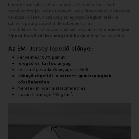
lepedők színválasztéka nagyon széles.
Mivel a színek
szabályozhatják teljesítményét vagy fáradtságát, gondosan
válassza ki őket.
A szépség az egyszerűségben rejlik, a
színeink pedig abszolút illeszkednek a mai
trendekhez.
A széles színskálának köszönhetően
bármilyen
típusú belső térhez megtalálhatja a
legalkalmasabbat
.
Az EMI Jersey lepedő előnyei:
kényelmes 100% pamut
lélegző és tartós anyag
mesterséges adalékanyagok nélkül
könnyű rögzítés a varrott gumiszalagnak
köszönhetően
méretek minden matracmérethez
2
a pamut tömege 140 g/m
.