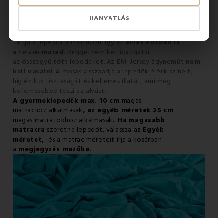
Az ágynemű rugalmas gumival van ellátva
HANYATLÁS
Az egyszerű felhúzás érdekében a lepedőnek egy
része
bevarrt gumiszalagot tartalmaz
, amely szilárdan
tartja a lepedőt a matracon, így az
alvás közben is
a
helyén
marad
.
Reggel nem kell igazgatni
az összegyűjtött lepedőket.
Az EMI Jersey ágyneműt
nem
kell vasalni
.
A mosás visszaadja a lepedők élénk színeit,
higiénikus tisztaságát és kellemes illatát, ami még
kellemesebbé teszi az alvást.
A gyermeklepedők max. 10 cm
magas
matrachoz alkalmasak
, az egyéb méretek 25 cm
magas matracokhoz alkalmasak
. Ha magasabb
matracra
szeretne lepedőt, válassza az
Egyéb
méretet,
és a matrac méreteit írja a kosárban
a
megjegyzés mezőbe.