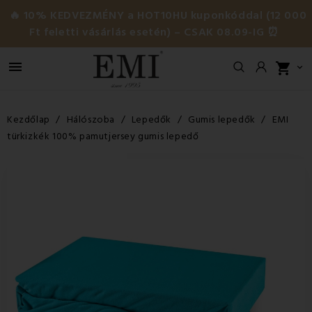
🔥 10% KEDVEZMÉNY a HOT10HU kuponkóddal (12 000
Ft feletti vásárlás esetén) – CSAK 08.09-IG ⏰

shopping_cart

Kezdőlap
Hálószoba
Lepedők
Gumis lepedők
EMI
türkizkék 100% pamutjersey gumis lepedő