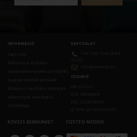
INFORMÁCIÓ
KAPCSOLAT
+36 1 323 7346 (8:00 -
Kapcsolat
12:00)
Reklamáció és Elállás
info@emishop.hu
Adatkezelési nyilatkozat (GDPR)
CÉGINFÓ
Gyakran ismételt kérdések
EMI EU s.r.o.
Általános Szerződési Feltételek
IČO: 46726608
Vélemények ellenőrzése
DIČ: 2023542455
Oldaltérkép
IČ DPH: SK 2023542455
KÖVESS BENNÜNKET
FIZETÉSI MÓDOK