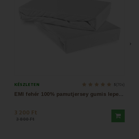
›
KÉSZLETEN
KÉSZL
5
(70x)
E
MI fehér 100% pamutjersey gumis lepedő
EMI 
3 200 Ft
10 0
3 800 Ft
12 50