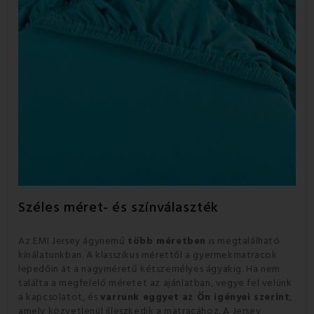
Széles méret- és színválaszték
Az EMI Jersey ágynemű
több méretben
is megtalálható
kínálatunkban
.
A klasszikus mérettől a gyermekmatracok
lepedőin át a nagyméretű kétszemélyes ágyakig.
Ha nem
találta a megfelelő méretet az ajánlatban, vegye fel velünk
a kapcsolatot, és
varrunk eggyet az Ön igényei szerint
,
amely közvetlenül illeszkedik a matracához.
A Jersey