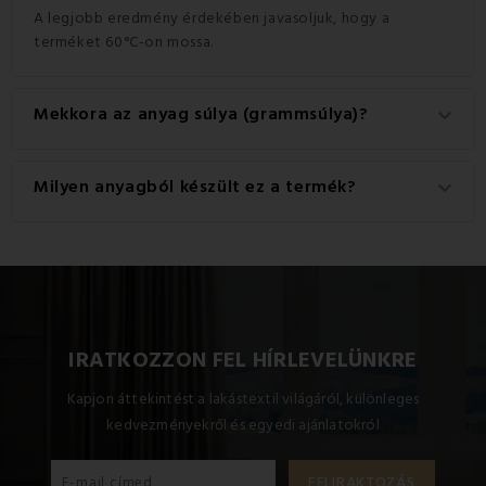
A legjobb eredmény érdekében javasoljuk, hogy a
terméket 60°C-on mossa.
Mekkora az anyag súlya (grammsúlya)?
keyboard_arrow_down
A termékhez használt anyag súlya 145 g/m².
Milyen anyagból készült ez a termék?
keyboard_arrow_down
Ez a termék kiváló minőségű anyagból készült: 100%
pamut.
IRATKOZZON FEL HÍRLEVELÜNKRE
Kapjon áttekintést a lakástextil világáról, különleges
kedvezményekről és egyedi ajánlatokról