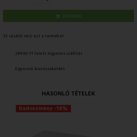
-
KOSÁRBA

35 vásárló nézi ezt a terméket
28990 Ff felett ingyenes szállítás
Egyszerű áruvisszaküldés
HASONLÓ TÉTELEK
Kedvezmény -16%
Ke