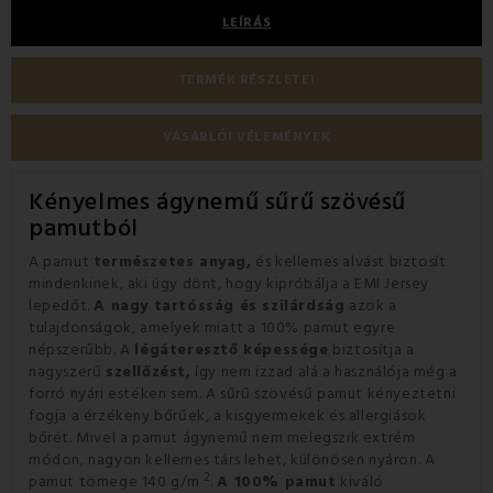
LEÍRÁS
TERMÉK RÉSZLETEI
VÁSÁRLÓI VÉLEMÉNYEK
Kényelmes ágynemű sűrű szövésű
pamutból
A pamut
természetes anyag,
és kellemes alvást biztosít
mindenkinek, aki úgy dönt, hogy kipróbálja a EMI Jersey
lepedőt.
A nagy tartósság és szilárdság
azok a
tulajdonságok, amelyek miatt a 100% pamut egyre
népszerűbb.
A
légáteresztő képessége
biztosítja a
nagyszerű
szellőzést,
így nem izzad alá a használója még a
forró nyári estéken sem.
A sűrű szövésű pamut kényeztetni
fogja a érzékeny bőrűek, a kisgyermekek és allergiások
bőrét.
Mivel a pamut ágynemű nem melegszik extrém
módon, nagyon kellemes társ lehet, különösen nyáron.
A
2
pamut tömege 140 g/m
.
A 100% pamut
kiváló