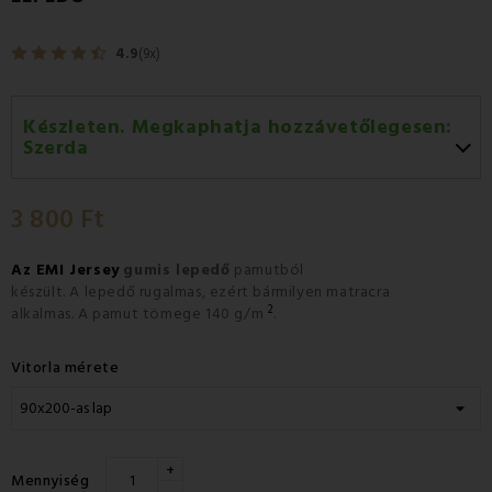
4.9
(9x)
Készleten. Megkaphatja hozzávetőlegesen:
Szerda
Szerda 12.08
-
GLS
3 800 Ft
Csütörtök 13.08
-
Packeta futárral történő
házhozszállítás
Az EMI Jersey
gumis lepedő
pamutból
készült
.
A lepedő rugalmas, ezért bármilyen matracra
2
alkalmas.
A pamut tömege 140 g/m
.
Vitorla mérete
+
Mennyiség