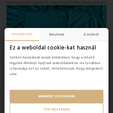
tulajdonságait tekintve az egyik legolcsóbb anyag a piacon.
Hozzájárulás
Részletek
A sütikről
Ez a weboldal cookie-kat használ
Sütiket használunk annak érdekében, hogy a lehető
legjobb élményt nyújtsuk weboldalunkon. Ha továbbra
is használja ezt az oldalt, feltételezzük, hogy elégedett
vele.
MINDENT ELFOGADNI
TESTRESZABÁS