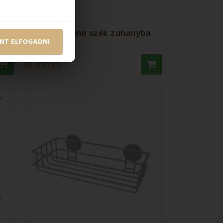
KÉSZLETEN
olc
AWD Selene szék zuhanyba
NT ELFOGADNI
33 001 Ft