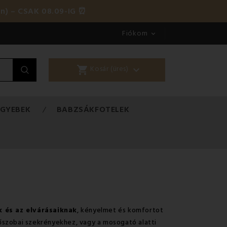
én) – CSAK 08.09-IG ⏰
Fiókom

shopping_cart

Kosár (üres)
EGYEBEK
BABZSÁKFOTELEK
k és az elvárásaiknak
, kényelmet és komfortot
dőszobai szekrényekhez, vagy a mosogató alatti