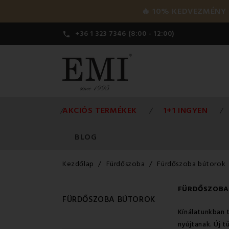
🔥 10% KEDVEZMÉNY a 
+36 1 323 7346 (8:00 - 12:00)

AKCIÓS TERMÉKEK
1+1 INGYEN
BLOG
Kezdőlap
Fürdőszoba
Fürdőszoba bútorok
FÜRDŐSZOBA
FÜRDŐSZOBA BÚTOROK
Kínálatunkban 
nyújtanak. Új 