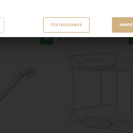
KÉSZLETEN
e fürdőszobai polc
AWD Corner huzalos sarokp
TESTRESZABÁS
MINDE
8 190 Ft