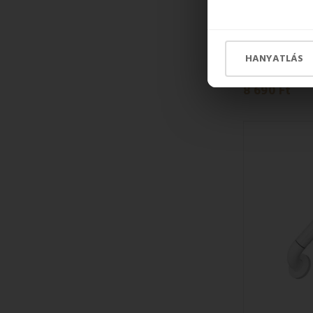
KÉSZLETEN
AWD Feket
HANYATLÁS
8 690 Ft