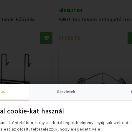
KÉSZLETEN
fehér kádülés
11 500 Ft
lás
Részletek
al cookie-kat használ
 annak érdekében, hogy a lehető legjobb élményt nyújtsuk weboldal
ja ezt az oldalt, feltételezzük, hogy elégedett vele.