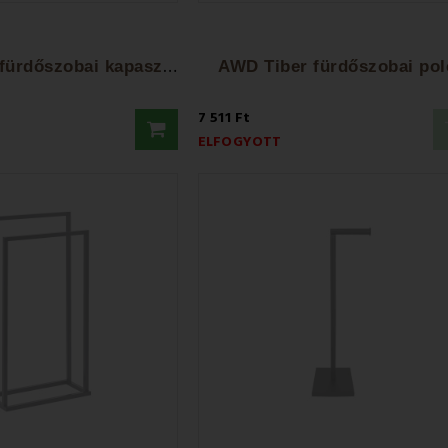
A
WD Fehér fürdőszobai kapaszkodó 43,5 cm
AWD Tiber fürdőszobai pol
7 511 Ft
ELFOGYOTT