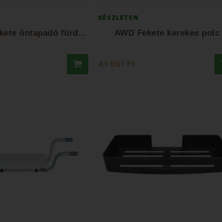
KÉSZLETEN
A
WD Nez fekete öntapadó fürdőszobai polc
AWD Fekete kerekes polc
41 061 Ft