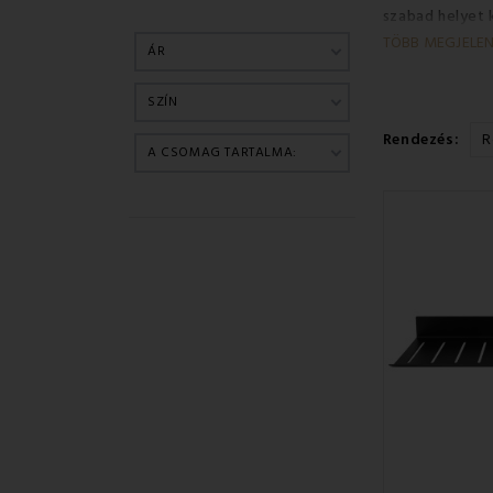
szabad helyet 
tárolási hely
TÖBB MEGJELENÍT
ÁR
SZÍN
Rendezés:
R
A CSOMAG TARTALMA: