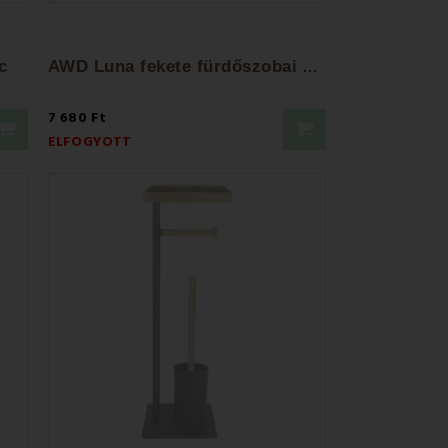
A
WD Luna fekete fürdőszobai polc
c
7 680 Ft
ELFOGYOTT