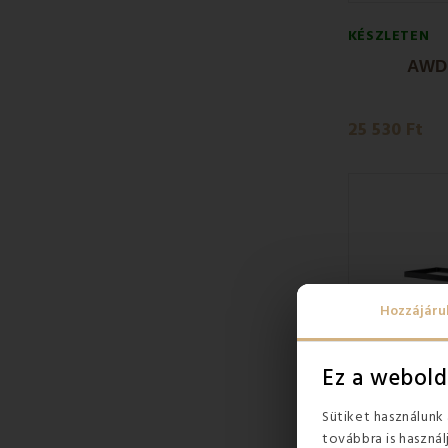
KÉSZLETEN
AWD 
25 530 Ft
Hozzájáru
Ez a webold
Sütiket használunk
továbbra is használ