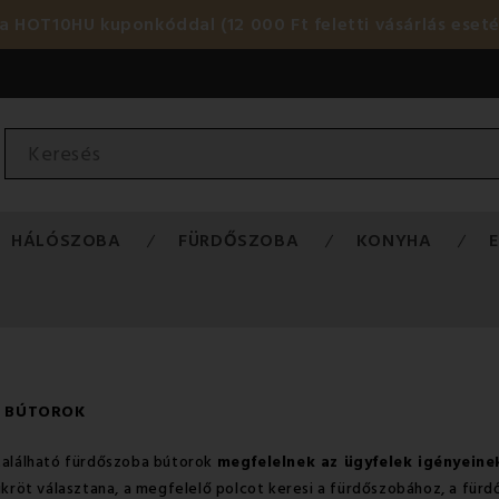
HOT10HU kuponkóddal (12 000 Ft feletti vásárlás eset
HÁLÓSZOBA
FÜRDŐSZOBA
KONYHA
 BÚTOROK
található fürdőszoba bútorok
megfelelnek az ügyfelek igényeine
tükröt választana, a megfelelő polcot keresi a fürdőszobához, a für