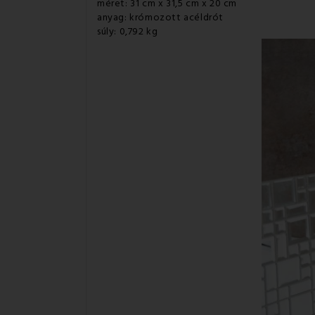
méret: 31 cm x 31,5 cm x 20 cm
anyag: krómozott acéldrót
súly: 0,792 kg