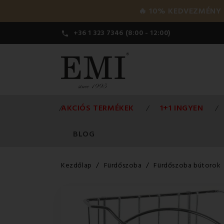
🔥 10% KEDVEZMÉNY a 
+36 1 323 7346 (8:00 - 12:00)

AKCIÓS TERMÉKEK
1+1 INGYEN
BLOG
Kezdőlap
Fürdőszoba
Fürdőszoba bútorok