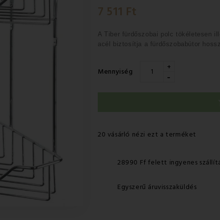
7 511 Ft
A Tiber fürdőszobai polc
tökéletesen i
acél
biztosítja a fürdőszobabútor hossz
+
Mennyiség
-
20 vásárló nézi ezt a terméket
28990 Ff felett ingyenes szállít
Egyszerű áruvisszaküldés