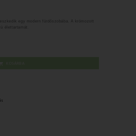
lleszkedik egy modern fürdőszobába.
A krómozott
ú élettartamát.
KOSÁRBA

ás