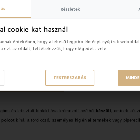
lás
Részletek
EN
KÉSZLETEN
al cookie-kat használ
WD Tes fekete öntapadó für
kete fürdőszobai polc
 annak érdekében, hogy a lehető legjobb élményt nyújtsuk weboldal
ja ezt az oldalt, feltételezzük, hogy elégedett vele.
Ft
11 500 Ft
TESTRESZABÁS
MINDE
VÁSÁRLÓI VÉLEMÉNYEK
egáns és letisztult kialakítása krómozott acélból
készült
,
aminek köszö
t polcot
kínál a törölköző, személyes higiéniai termékek vagy pipereci