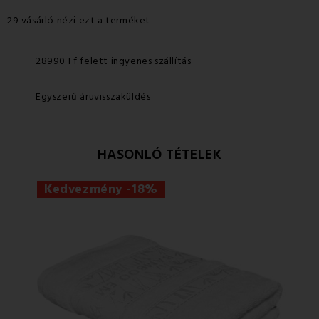
29 vásárló nézi ezt a terméket
28990 Ff felett ingyenes szállítás
Egyszerű áruvisszaküldés
HASONLÓ TÉTELEK
Kedvezmény -18%
Ke