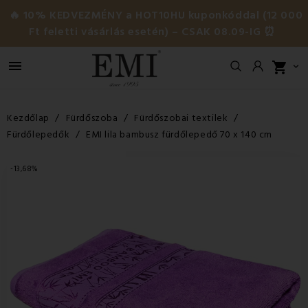
🔥 10% KEDVEZMÉNY a HOT10HU kuponkóddal (12 000
Ft feletti vásárlás esetén) – CSAK 08.09-IG ⏰

shopping_cart

Kezdőlap
Fürdőszoba
Fürdőszobai textilek
Fürdőlepedők
EMI lila bambusz fürdőlepedő 70 x 140 cm
-13,68%