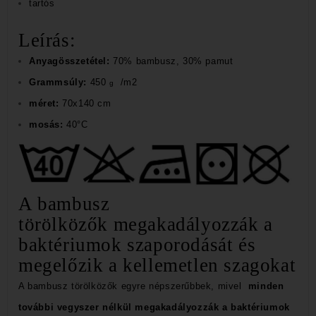
tartós
Leírás:
Anyagösszetétel:
70% bambusz, 30% pamut
Grammsúly:
450
/m2
g
méret:
70x140 cm
mosás:
40°C
A bambusz
törölközők
megakadályozzák a
baktériumok szaporodását és
megelőzik a kellemetlen szagokat
A bambusz törölközők egyre népszerűbbek, mivel
minden
további vegyszer nélkül megakadályozzák a baktériumok