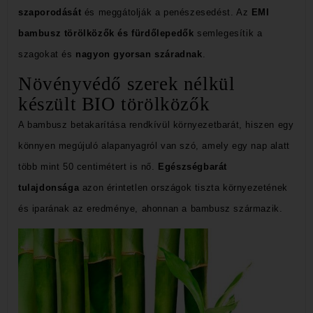
szaporodását
és meggátolják a penészesedést. Az
EMI
bambusz törölközők és fürdőlepedők
semlegesítik a
szagokat és
nagyon gyorsan száradnak
.
Növényvédő szerek nélkül
készült BIO törölközők
A bambusz betakarítása rendkívül környezetbarát, hiszen egy
könnyen megújuló alapanyagról van szó, amely egy nap alatt
több mint 50 centimétert is nő.
Egészségbarát
tulajdonsága
azon
érintetlen országok tiszta környezetének
és iparának az eredménye, ahonnan a bambusz származik.