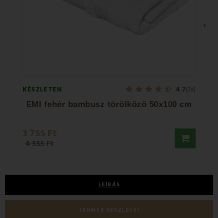
›
KÉSZLETEN
KÉSZL
4.7
(3x)
EMI fehér bambusz törölköző 50x100 cm
E
3 755 Ft
3 99
4 555 Ft
4 830
LEÍRÁS
TERMÉK RÉSZLETEI