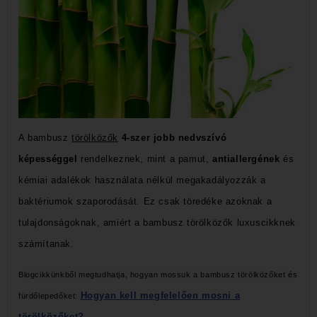
A bambusz
törölközők
4-szer jobb nedvszívó
képességgel
rendelkeznek, mint a pamut,
antiallergének
és
kémiai adalékok használata nélkül megakadályozzák a
baktériumok szaporodását.
Ez csak töredéke azoknak a
tulajdonságoknak, amiért a bambusz törölközők luxuscikknek
számítanak.
Blogcikkünkből megtudhatja, hogyan mossuk a bambusz törölközőket és
Hogyan kell megfelelően mosni a
fürdőlepedőket:
törölközőket?