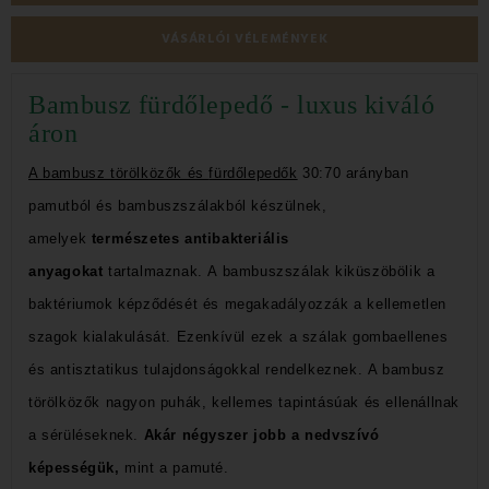
VÁSÁRLÓI VÉLEMÉNYEK
Bambusz fürdőlepedő - luxus kiváló
áron
A bambusz törölközők
és
fürdőlepedők
30:70 arányban
pamutból és bambuszszálakból készülnek,
amelyek
természetes antibakteriális
anyagokat
tartalmaznak.
A bambuszszálak kiküszöbölik a
baktériumok képződését és megakadályozzák a kellemetlen
szagok kialakulását.
Ezenkívül ezek a szálak gombaellenes
és antisztatikus tulajdonságokkal rendelkeznek.
A bambusz
törölközők nagyon puhák, kellemes tapintásúak és ellenállnak
a sérüléseknek.
Akár négyszer jobb a nedvszívó
képességük,
mint a pamuté.