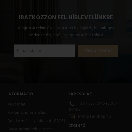
IRATKOZZON FEL HÍRLEVELÜNKRE
Kapjon áttekintést a lakástextil világáról, különleges
kedvezményekről és egyedi ajánlatokról
INFORMÁCIÓ
KAPCSOLAT
+36 1 323 7346 (8:00 -
Kapcsolat
12:00)
Reklamáció és Elállás
info@emishop.hu
Adatkezelési nyilatkozat (GDPR)
CÉGINFÓ
Gyakran ismételt kérdések