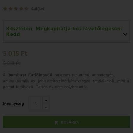
4.8
(4x)
Készleten. Megkaphatja hozzávetőlegesen:
Kedd
Kedd 11.08
-
GLS
5 015 Ft
Szerda 12.08
-
Packeta futárral történő
házhozszállítás
5 810 Ft
A
bambusz fürdőlepedő
kellemes tapintású, antiallergén,
antibakteriális és jobb nedvszívó képességgel rendelkezik, mint a
pamut törölköző. Tartós és nem bolyhosodik.
+
Mennyiség
-
KOSÁRBA
