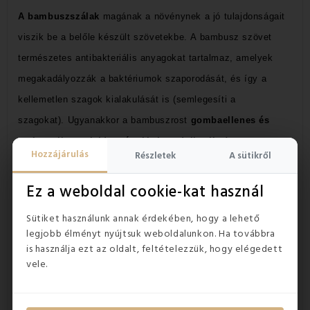
A bambuszszálak
magának a növénynek a jó tulajdonságait
viszik be a belőle készült szövetekbe.
A bambusz szövet
természetes antibakteriális anyagokat tartalmaz, amelyek
megakadályozzák a baktériumok szaporodását, és így a
kellemetlen szagok kialakulását is (semlegesíti a
szagokat).
Ugyanakkor a bambuszrost
gombaellenes és
antisztatikus tulajdonságokkal rendelkezik
.
A
Hozzájárulás
Részletek
A sütikről
bambuszszálakból készült szövet, puha, fényes, kellemes
tapintású.
Ez a weboldal cookie-kat használ
Sütiket használunk annak érdekében, hogy a lehető
legjobb élményt nyújtsuk weboldalunkon. Ha továbbra
is használja ezt az oldalt, feltételezzük, hogy elégedett
vele.