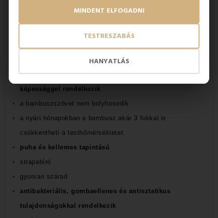
MINDENT ELFOGADNI
TESTRESZABÁS
Az EMI bambusz törölközők
előnyei:
HANYATLÁS
a pamuthoz képest akár 4-szer nagyobb nedvszívó
képességgel rendelkezik
a bambuszszövet nem bolyhosodik
a nyári hónapokban a bambusz akár 3 fokkal is
csökkentheti a testhőmérsékletet
puha és kellemes tapintású
strapabíró
gyorsan szárad
antibakteriális, gombaellenes és antisztatikus
tulajdonságokkal rendelkezik