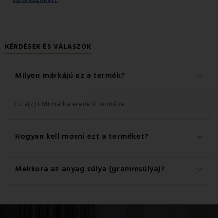
KÉRDÉSEK ÉS VÁLASZOK
keyboard_arrow_down
Milyen márkájú ez a termék?
Ez a(z) EMI márka eredeti terméke.
Hogyan kell mosni ezt a terméket?
keyboard_arrow_down
A legjobb eredmény érdekében javasoljuk, hogy a
Mekkora az anyag súlya (grammsúlya)?
keyboard_arrow_down
terméket 40°C-on mossa.
A termékhez használt anyag súlya 450 g/m2.