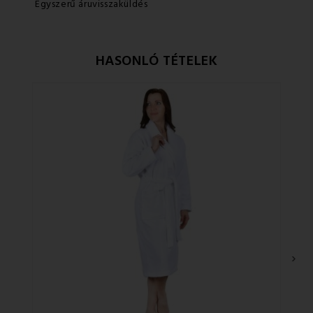
Egyszerű áruvisszaküldés
HASONLÓ TÉTELEK
Ke
›