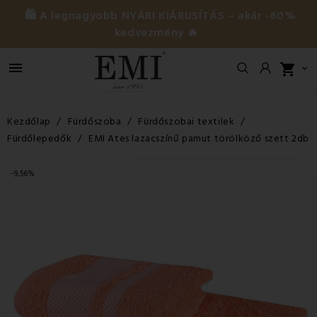
🛍️ A legnagyobb NYÁRI KIÁRUSÍTÁS – akár -60%
kedvezmény 🔥

shopping_cart

Kezdőlap
Fürdőszoba
Fürdőszobai textilek
Fürdőlepedők
EMI Ates lazacszínű pamut törölköző szett 2db
-9,56%