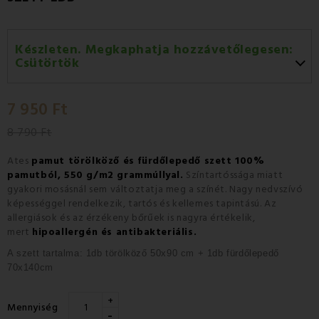
Készleten. Megkaphatja hozzávetőlegesen:
Csütörtök
Csütörtök 13.08
-
GLS
7 950 Ft
Péntek 14.08
-
Packeta futárral történő
házhozszállítás
8 790 Ft
Ates
pamut törölköző és fürdőlepedő szett 100%
pamutból, 550 g/m2 grammúllyal.
Színtartóssága miatt
gyakori mosásnál sem változtatja meg a színét. Nagy nedvszívó
képességgel rendelkezik, tartós és kellemes tapintású. Az
allergiások és az érzékeny bőrűek is nagyra értékelik,
mert
hipoallergén és antibakteriális.
A szett tartalma: 1db törölköző 50x90 cm + 1db fürdőlepedő
70x140cm
+
Mennyiség
-