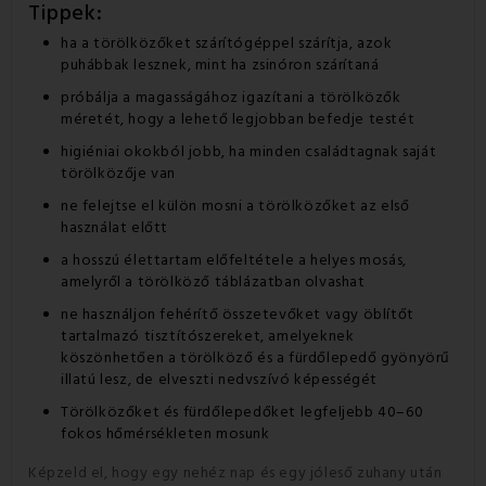
Tippek:
ha a törölközőket szárítógéppel szárítja, azok
puhábbak lesznek, mint ha zsinóron szárítaná
próbálja a magasságához igazítani a törölközők
méretét, hogy a lehető legjobban befedje testét
higiéniai okokból jobb, ha minden családtagnak saját
törölközője van
ne felejtse el külön mosni a törölközőket az első
használat előtt
a hosszú élettartam előfeltétele a helyes mosás,
amelyről a törölköző táblázatban olvashat
ne használjon fehérítő összetevőket vagy öblítőt
tartalmazó tisztítószereket, amelyeknek
köszönhetően a törölköző és a fürdőlepedő gyönyörű
illatú lesz, de elveszti nedvszívó képességét
Törölközőket és fürdőlepedőket legfeljebb 40–60
fokos hőmérsékleten mosunk
Képzeld el, hogy egy nehéz nap és egy jóleső zuhany után