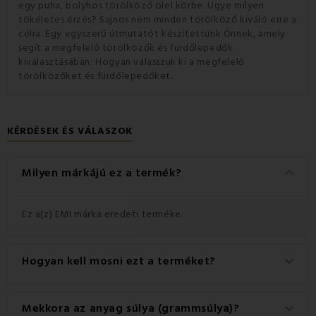
egy puha, bolyhos törölköző ölel körbe. Ugye milyen
tökéletes érzés? Sajnos nem minden törölköző kiváló erre a
célra. Egy egyszerű útmutatót készítettünk Önnek, amely
segít a megfelelő törölközők és fürdőlepedők
kiválasztásában: Hogyan válasszuk ki a megfelelő
törölközőket és fürdőlepedőket.
KÉRDÉSEK ÉS VÁLASZOK
keyboard_arrow_down
Milyen márkájú ez a termék?
Ez a(z) EMI márka eredeti terméke.
Hogyan kell mosni ezt a terméket?
keyboard_arrow_down
A legjobb eredmény érdekében javasoljuk, hogy a
Mekkora az anyag súlya (grammsúlya)?
keyboard_arrow_down