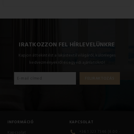
terméket 60°C-on mossa.
A termékhez használt anyag súlya 550 g/m2.
IRATKOZZON FEL HÍRLEVELÜNKRE
Kapjon áttekintést a lakástextil világáról, különleges
kedvezményekről és egyedi ajánlatokról
INFORMÁCIÓ
KAPCSOLAT
+36 1 323 7346 (8:00 -
Kapcsolat