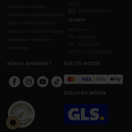
12:00)
Reklamáció és Elállás
info@emishop.hu
Adatkezelési nyilatkozat (GDPR)
CÉGINFÓ
Gyakran ismételt kérdések
EMI EU s.r.o.
Általános Szerződési Feltételek
IČO: 46726608
Vélemények ellenőrzése
DIČ: 2023542455
Oldaltérkép
IČ DPH: SK 2023542455
KÖVESS BENNÜNKET
FIZETÉSI MÓDOK
SZÁLLITÁSI MÓDOK