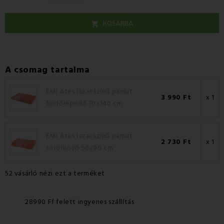
KOSÁRBA

A csomag tartalma
EMI Ates lazacszínű pamut
3 990 Ft
x 1
fürdőlepedő 70x140 cm
EMI Ates lazacszínű pamut
2 730 Ft
x 1
törölköző 50x90 cm
52 vásárló nézi ezt a terméket
28990 Ff felett ingyenes szállítás