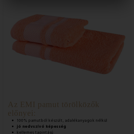
Az EMI pamut törölközők
előnyei:
100% pamutból készült, adalékanyagok nélkül
jó nedvszívó képesség
kellemes tapintású