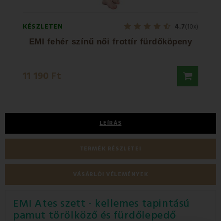
KÉSZLETEN
KÉSZL
4.7
(10x)
EMI fehér színű női frottír fürdőköpeny
E
3 99
11 190 Ft
4 830
LEÍRÁS
TERMÉK RÉSZLETEI
VÁSÁRLÓI VÉLEMÉNYEK
EMI Ates szett - kellemes tapintású
pamut törölköző és fürdőlepedő