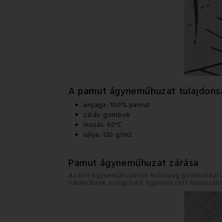
A pamut ágyneműhuzat
tulajdons
anyaga: 100% pamut
zárás: gombok
mosás: 40°C
súlya: 120 g/m2
Pamut ágyneműhuzat
zárása
Az Emi ágyneműhuzatok műanyag gombokkal vann
vásárlóknak a rögzítést úgynevezett hotelzárra