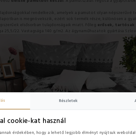
zövésű
deluxe pamutból készül
. A pamutszálat régóta a gyapotbok
tulajdonságokkal rendelkezik, amelyek a pamutot olyan népszerűvé 
llapotban is megnövekszik, ezért sok termék része, különösen a gya
pszerűek elsősorban tulajdonságaik miatt. Főleg
erősek, tartósak
dsága 25,5/22. Vastagsága 140 g/m2. Az ágynaműhuzatok gyártása Szlov
lás
Részletek
al cookie-kat használ
 annak érdekében, hogy a lehető legjobb élményt nyújtsuk weboldal