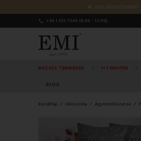
🔥 10% KEDVEZMÉNY a 
+36 1 323 7346 (8:00 - 12:00)

AKCIÓS TERMÉKEK
1+1 INGYEN
BLOG
Kezdőlap
Hálószoba
Ágyneműhuzatok