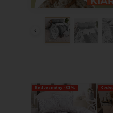

Kedvezmény -33%
Kedv