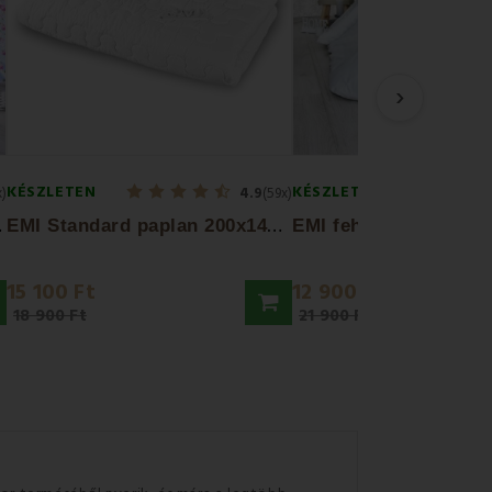
›
KÉSZLETEN
KÉSZLETEN
x)
4.9
(59x)
E
huzat
E
MI Standard paplan 200x140cm, 300g/m²
15 100 Ft
12 900 Ft
18 900 Ft
21 900 Ft