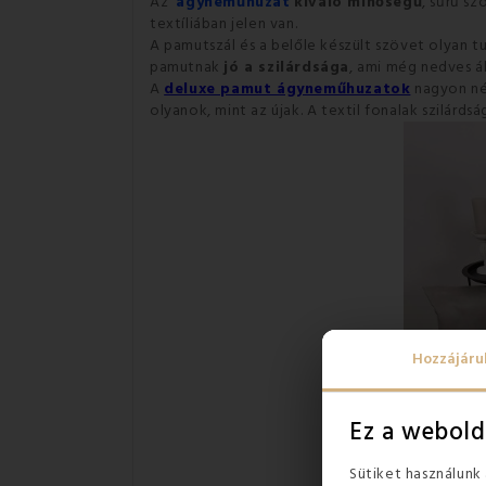
Az
ágyneműhuzat
kiváló minőségű
, sűrű s
textíliában jelen van.
A pamutszál és a belőle készült szövet olyan 
pamutnak
jó a szilárdsága
, ami még nedves á
A
deluxe pamut ágyneműhuzatok
nagyon né
olyanok, mint az újak. A textil fonalak szilár
Hozzájáru
Ez a webold
Sütiket használunk