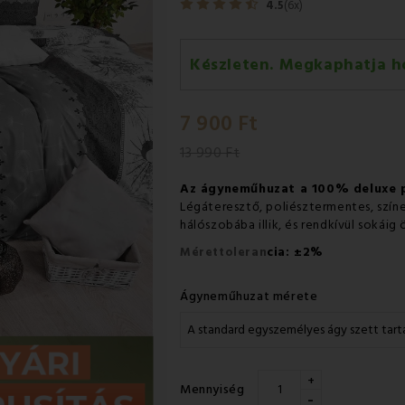
4.5
(6x)
Készleten. Megkaphatja h
Szerda 12.08
-
GLS
7 900 Ft
Csütörtök 13.08
-
Packeta futá
13 990 Ft
Az ágyneműhuzat a 100% deluxe
Légáteresztő, poliésztermentes, szí
hálószobába illik, és rendkívül sokái
±
Mérettoleran
cia:
2%
Ágyneműhuzat mérete
+
Mennyiség
-