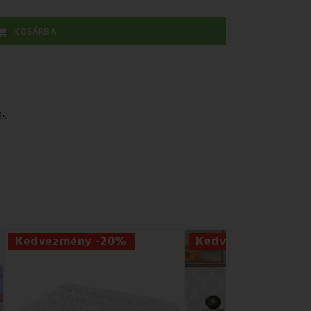
KOSÁRBA

ás
Kedvezmény -20%
Kedvezmény -41%