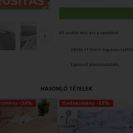
64 vásárló nézi ezt a terméket

28990 Ff felett ingyenes szállít
Egyszerű áruvisszaküldés
HASONLÓ TÉTELEK
ezmény -38%
Kedvezmény -38%