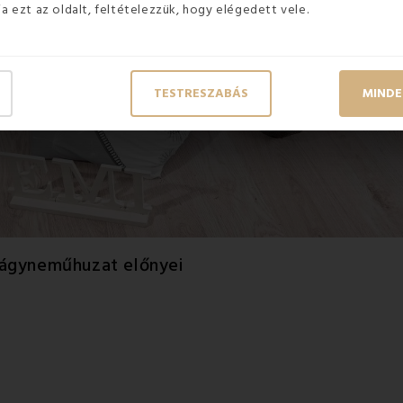
ja ezt az oldalt, feltételezzük, hogy elégedett vele.
TESTRESZABÁS
MINDE
 ágyneműhuzat előnyei
t