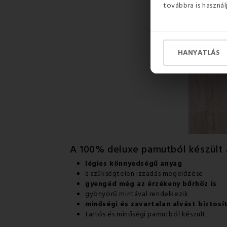
továbbra is használ
HANYATLÁS
A 100% deluxe pamutból készült
légies könnyedségű anyag
a szükségtelen izzadás megelőzése
gyengéd még az érzékeny bőrhöz is
gyönyörű mintával rendelkezik
minőségi és zavartalan alvást biztosí
tartós és minőségi pamutból készült