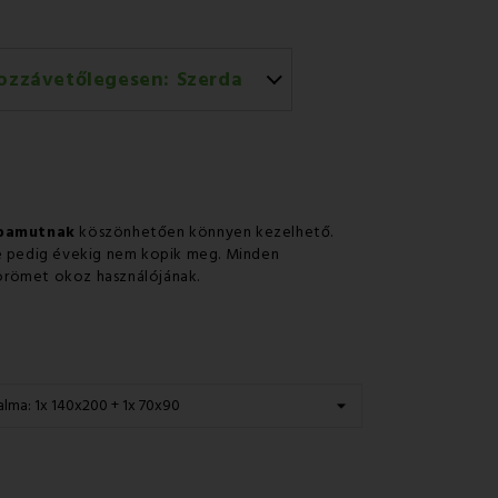
ozzávetőlegesen:
Szerda
rral történő házhozszállítás
 pamutnak
köszönhetően könnyen kezelhető.
ne pedig évekig nem kopik meg. Minden
g örömet okoz használójának.