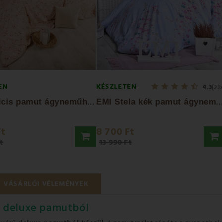
EN
KÉSZLETEN
4.3
(23
E
MI Felicis pamut ágyneműhuzat
MI Stela kék pamut ágynemű
Ft
8 700 Ft
t
13 990 Ft
VÁSÁRLÓI VÉLEMÉNYEK
 deluxe pamutból