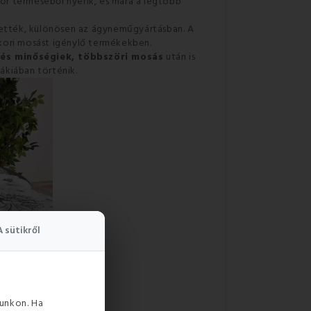
or terméséből nyerik, és mára a legtöbb
tették, különösen az ágyneműgyártásban. A
kori mosást igénylő termékekben.
 és minőségiek, többszöri mosás
után is
ákiában történik.
A sütikről
unkon. Ha