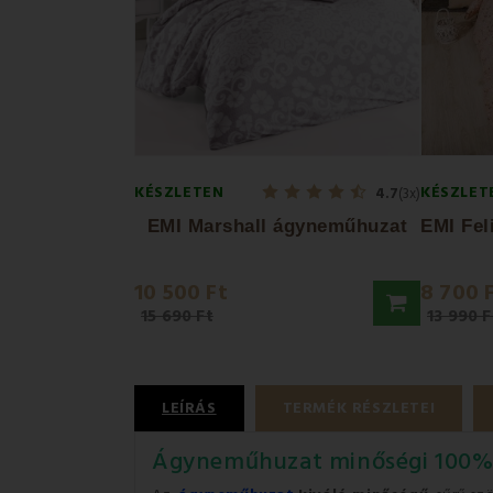
KÉSZLETEN
KÉSZLET
4.7
(3x)
EMI Marshall ágyneműhuzat
10 500 Ft
8 700 
15 690 Ft
13 990 F
LEÍRÁS
TERMÉK RÉSZLETEI
Ágyneműhuzat minőségi 100%