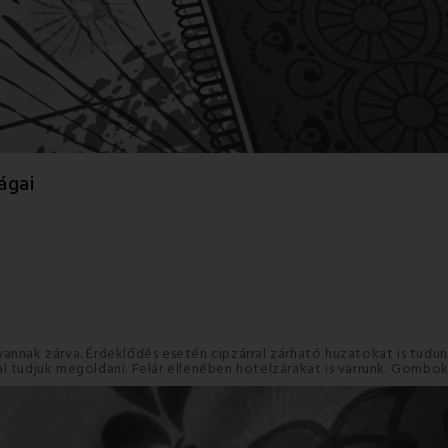
ágai
ak zárva. Érdeklődés esetén cipzárral zárható huzatokat is tudunk 
l tudjuk megoldani. Felár ellenében hotelzárakat is varrunk. Gombok