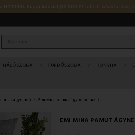
HOT10HU kuponkóddal (12 000 Ft feletti vásárlás eset
HÁLÓSZOBA
FÜRDŐSZOBA
KONYHA
Francia ágynemű
Emi Mina pamut ágyneműhuzat
EMI MINA PAMUT ÁGYN