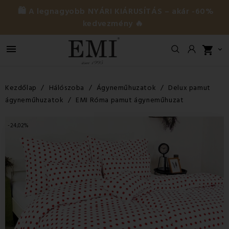
🛍️ A legnagyobb NYÁRI KIÁRUSÍTÁS – akár -60%
kedvezmény 🔥

shopping_cart

Kezdőlap
Hálószoba
Ágyneműhuzatok
Delux pamut
ágyneműhuzatok
EMI Róma pamut ágyneműhuzat
-24,02%