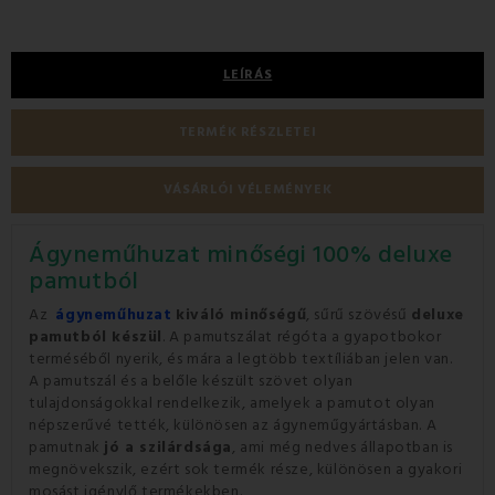
LEÍRÁS
TERMÉK RÉSZLETEI
VÁSÁRLÓI VÉLEMÉNYEK
Ágyneműhuzat minőségi 100% deluxe
pamutból
Az
ágyneműhuzat
kiváló minőségű
, sűrű szövésű
deluxe
pamutból készül
. A pamutszálat régóta a gyapotbokor
terméséből nyerik, és mára a legtöbb textíliában jelen van.
A pamutszál és a belőle készült szövet olyan
tulajdonságokkal rendelkezik, amelyek a pamutot olyan
népszerűvé tették, különösen az ágyneműgyártásban. A
pamutnak
jó a szilárdsága
, ami még nedves állapotban is
megnövekszik, ezért sok termék része, különösen a gyakori
mosást igénylő termékekben.