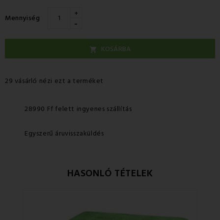
+
Mennyiség
-
KOSÁRBA

29 vásárló nézi ezt a terméket
28990 Ff felett ingyenes szállítás
Egyszerű áruvisszaküldés
HASONLÓ TÉTELEK
Ke