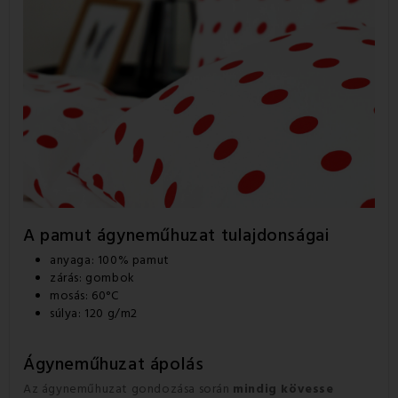
A pamut ágyneműhuzat
tulajdonságai
anyaga: 100% pamut
zárás: gombok
mosás: 60°C
súlya: 120 g/m2
Ágyneműhuzat ápolás
Az ágyneműhuzat gondozása során
mindig kövesse