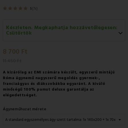
5
(7x)
Készleten. Megkaphatja hozzávetőlegesen:
Csütörtök
Csütörtök 13.08
-
GLS
8 700 Ft
Péntek 14.08
-
Packeta futárral történő
házhozszállítás
11 450 Ft
A kizárólag az EMI számára készült, egyszerű mintájú
Róma ágynemű nagyszerű megoldás gyermek-,
franciaágyas és diákszobákba egyaránt. A kiváló
minőségű 100% pamut deluxe garantálja az
elégedettséget.
Ágyneműhuzat mérete