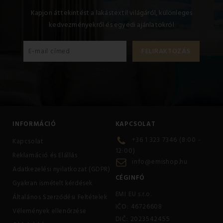
Kapjon áttekintést a lakástextil világáról, különleges
kedvezményekről és egyedi ajánlatokról
INFORMÁCIÓ
KAPCSOLAT
+36 1 323 7346 (8:00 -
Kapcsolat
12:00)
Reklamáció és Elállás
info@emishop.hu
Adatkezelési nyilatkozat (GDPR)
CÉGINFÓ
Gyakran ismételt kérdések
EMI EU s.r.o.
Általános Szerződési Feltételek
IČO: 46726608
Vélemények ellenőrzése
DIČ: 2023542455