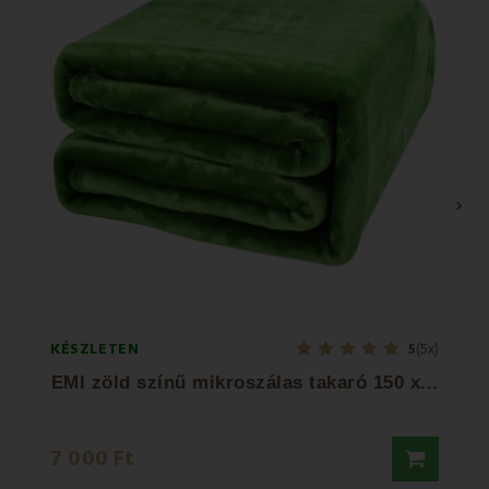
›
KÉSZLETEN
KÉSZL
5
(5x)
EMI zöld színű mikroszálas takaró 150 x...
EMI
8 70
7 000 Ft
11 45