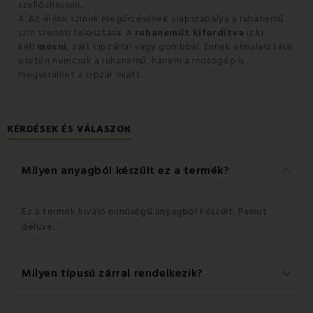
szellőzhessen.
4. Az élénk színek megőrzésének alapszabálya a ruhanemű
szín szerinti felosztása. A
ruhaneműt kifordítva
is ki
kell
mosni
, zárt cipzárral vagy gombbal. Ennek elmulasztása
esetén nemcsak a ruhanemű, hanem a mosógép is
megsérülhet a cipzár miatt.
KÉRDÉSEK ÉS VÁLASZOK
keyboard_arrow_down
Milyen anyagból készült ez a termék?
Ez a termék kiváló minőségű anyagból készült: Pamut
deluxe.
Milyen típusú zárral rendelkezik?
keyboard_arrow_down