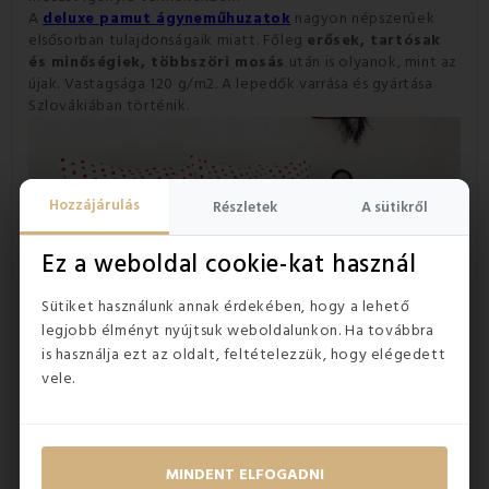
A
deluxe pamut ágyneműhuzatok
nagyon népszerűek
elsősorban tulajdonságaik miatt. Főleg
erősek, tartósak
és minőségiek, többszöri mosás
után is olyanok, mint az
újak. Vastagsága 120 g/m2. A lepedők varrása és gyártása
Szlovákiában történik.
Hozzájárulás
Részletek
A sütikről
Ez a weboldal cookie-kat használ
Sütiket használunk annak érdekében, hogy a lehető
legjobb élményt nyújtsuk weboldalunkon. Ha továbbra
is használja ezt az oldalt, feltételezzük, hogy elégedett
vele.
MINDENT ELFOGADNI