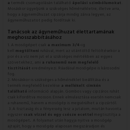
a
termék csomagolásán található
ápolási szimbólumokat
.
Mosáskor ügyeljünk a szükséges hőmérsékletre, illetve arra,
hogy a ágyneműhuzat cipzárja mindig zárva legyen, az
ágyneműhuzatot pedig fordítsuk ki.
Tanácsok az ágyneműhuzat élettartamának
meghosszabbításához
1. A mosógépet csak
a maximum 3/4-
ig
kell
megtölteni
ruhával, mert az utántöltő feltöltésekor a
por és a víz nem jut el a szükséges mértékben az egyes
szövetekhez, ami
a ruhanemű nem megfelelő
tisztítását
eredményezi. Ráadásul mosógépe is károsodni
fog.
2. Mosáskor is szükséges a hőmérséklet beállítása és a
termék megfelelő kezelése
a mellékelt címkén
található
információ alapján. Gombos vagy cipzáros ruhát
csak kifordítva mosson. Ennek elmulasztása esetén nemcsak
a ruhanemű, hanem a mosógép is megsérülhet a cipzártól.
3. A tisztaság és a fényesség lesz a jutalom, miután havonta
egyszer
csak vízzel és egy csésze ecettel
megtisztítja a
mosógépet
.
A folyamat után hagyja nyitva a mosógép
ajtaját, hogy a mosógép alaposan megszáradjon és