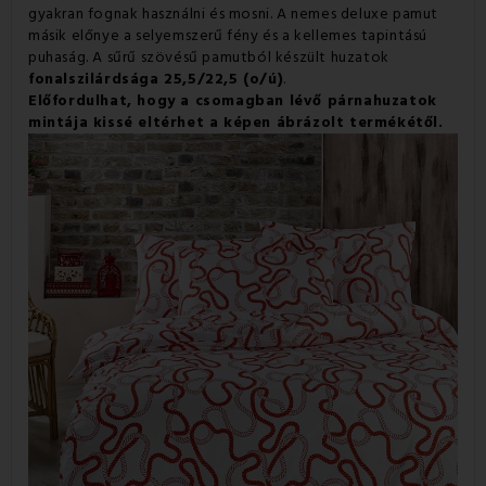
gyakran fognak használni és mosni. A nemes deluxe pamut
másik előnye a selyemszerű fény és a kellemes tapintású
puhaság. A sűrű szövésű pamutból készült huzatok
fonalszilárdsága 25,5/22,5 (o/ú)
.
Előfordulhat, hogy a csomagban lévő párnahuzatok
mintája kissé eltérhet a képen ábrázolt termékétől.