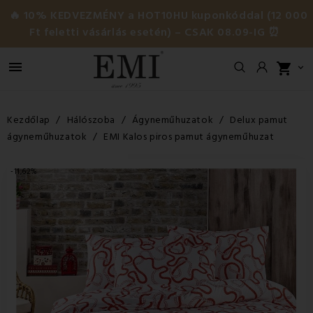
🔥 10% KEDVEZMÉNY a HOT10HU kuponkóddal (12 000
Ft feletti vásárlás esetén) – CSAK 08.09-IG ⏰

shopping_cart

Kezdőlap
Hálószoba
Ágyneműhuzatok
Delux pamut
ágyneműhuzatok
EMI Kalos piros pamut ágyneműhuzat
-11,62%