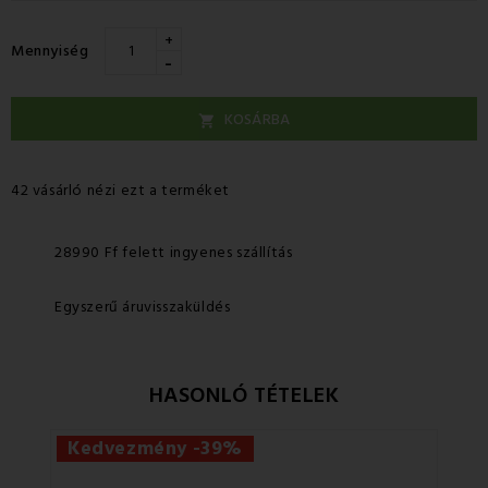
+
Mennyiség
-
KOSÁRBA

42 vásárló nézi ezt a terméket
28990 Ff felett ingyenes szállítás
Egyszerű áruvisszaküldés
HASONLÓ TÉTELEK
Kedvezmény -39%
Ke