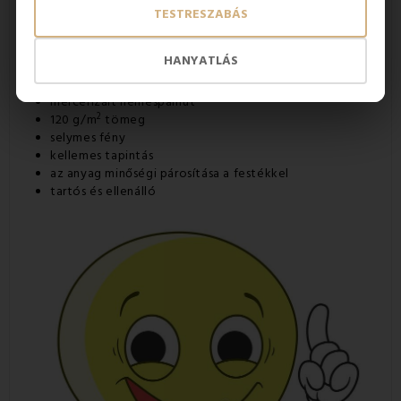
becipzározva/begombolva mosni.
TESTRESZABÁS
A szárítógép használata esetén a legalacsonyabb
hőmérsékletet tanácsos választani.
HANYATLÁS
A Kalos huzatok előnyei:
minőségi 100% deluxe pamut
mercerizált nemespamut
2
120 g/m
tömeg
selymes fény
kellemes tapintás
az anyag minőségi párosítása a festékkel
tartós és ellenálló