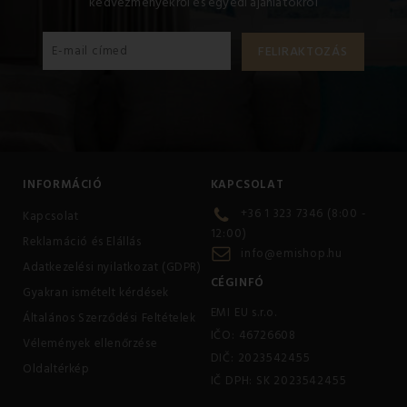
kedvezményekről és egyedi ajánlatokról
INFORMÁCIÓ
KAPCSOLAT
+36 1 323 7346 (8:00 -
Kapcsolat
12:00)
Reklamáció és Elállás
info@emishop.hu
Adatkezelési nyilatkozat (GDPR)
CÉGINFÓ
Gyakran ismételt kérdések
EMI EU s.r.o.
Általános Szerződési Feltételek
IČO: 46726608
Vélemények ellenőrzése
DIČ: 2023542455
Oldaltérkép
IČ DPH: SK 2023542455