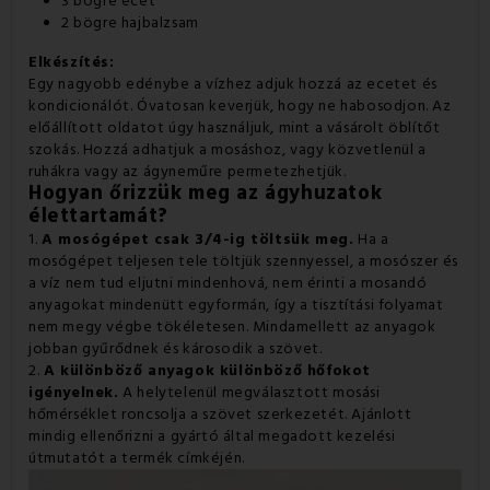
3 bögre ecet
2 bögre hajbalzsam
Elkészítés:
Egy nagyobb edénybe a vízhez adjuk hozzá az ecetet és
kondicionálót. Óvatosan keverjük, hogy ne habosodjon. Az
előállított oldatot úgy használjuk, mint a vásárolt öblítőt
szokás. Hozzá adhatjuk a mosáshoz, vagy közvetlenül a
ruhákra vagy az ágyneműre permetezhetjük.
Hogyan őrizzük meg az ágyhuzatok
élettartamát?
1.
A mosógépet csak 3/4-ig töltsük meg.
Ha a
mosógépet teljesen tele töltjük szennyessel, a mosószer és
a víz nem tud eljutni mindenhová, nem érinti a mosandó
anyagokat mindenütt egyformán, így a tisztítási folyamat
nem megy végbe tökéletesen. Mindamellett az anyagok
jobban gyűrődnek és károsodik a szövet.
2.
A különböző anyagok különböző hőfokot
igényelnek.
A helytelenül megválasztott mosási
hőmérséklet roncsolja a szövet szerkezetét. Ajánlott
mindig ellenőrizni a gyártó által megadott kezelési
útmutatót a termék címkéjén.