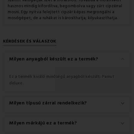
szerint válogatjuk szét a mosáshoz. Továbbá a mosnivalót
hasznos mindig kifordítva, begombolva vagy zárt cipzárral
mosni. Egy nyitva felejtett cipzár képes megrongálni a
mosógépet, de a ruhákat is károsíthatja, kilyukaszthatja.
KÉRDÉSEK ÉS VÁLASZOK
keyboard_arrow_down
Milyen anyagból készült ez a termék?
Ez a termék kiváló minőségű anyagból készült: Pamut
deluxe.
Milyen típusú zárral rendelkezik?
keyboard_arrow_down
Ez a termék praktikus Cipzár zárral rendelkezik.
Milyen márkájú ez a termék?
keyboard_arrow_down