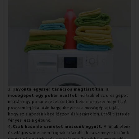
3.
Havonta egyszer tanácsos megtisztítani a
mosógépet egy pohár ecettel.
Indítsuk el az üres gépet
miután egy pohár ecetet öntünk bele mosószer helyett. A
program lejárta után hagyjuk nyitva a mosógép ajtaját,
hogy az alaposan kiszellőzzön és kiszáradjon. Ettől tiszta és
fényes lesz a gépünk.
4.
Csak hasonló színeket mossunk együtt.
A ruhák élénk
és világos színei nem fognak kifakulni, ha a szennyest színek