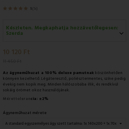
5
(1x)
Készleten. Megkaphatja hozzávetőlegesen:
Szerda
Szerda 12.08
-
GLS
10 120 Ft
Csütörtök 13.08
-
Packeta futárral történő
házhozszállítás
11 450 Ft
Az ágyneműhuzat a 100% deluxe pamutnak
köszönhetően
könnyen kezelhető. Légáteresztő, poliésztermentes, színe pedig
évekig nem kopik meg. Minden hálószobába illik, és rendkívül
sokáig örömet okoz használójának.
±
Mérettoleran
cia:
2%
Ágyneműhuzat mérete