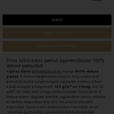
LEÍRÁS
TERMÉK RÉSZLETEI
VÁSÁRLÓI VÉLEMÉNYEK
Piros színű Kalos pamut ágyneműhuzat 100%
deluxe pamutból
A
piros Kalos
ágyneműhuzatok
anyaga
100% deluxe
pamut
. A deluxe megnevezés mögött még a klasszikus
pamutnál is jobb tulajdonságok rejtőznek. Számos előnye
2
közül az egyik a megnövelt,
120 g/m
-es tömeg
, ami 20
2
g/m
-rel több, mint a hagyományos pamut huzatoknál. A
Deluxe pamut lágyabb, puhább, ugyanakkor tartós, erősebb
és nedves állapotban akár 20%-kal javul az ellenálló
képessége. Éppen ezért széles körben használják olyan
termékek gyártásához, amelyeket feltételezhetően