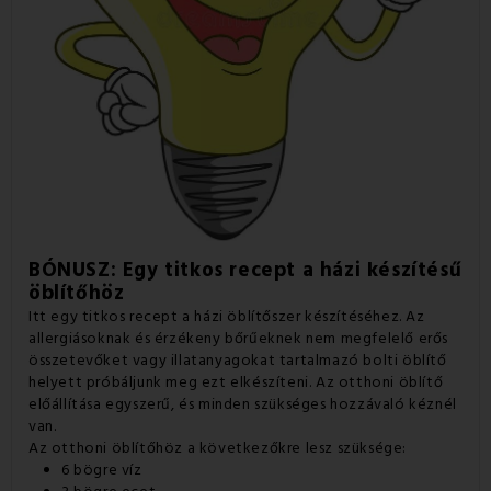
BÓNUSZ: Egy titkos recept a házi készítésű
öblítőhöz
Itt egy titkos recept a házi öblítőszer készítéséhez. Az
allergiásoknak és érzékeny bőrűeknek nem megfelelő erős
összetevőket vagy illatanyagokat tartalmazó bolti öblítő
helyett próbáljunk meg ezt elkészíteni. Az otthoni öblítő
előállítása egyszerű, és minden szükséges hozzávaló kéznél
van.
Az otthoni öblítőhöz a következőkre lesz szüksége:
6 bögre víz