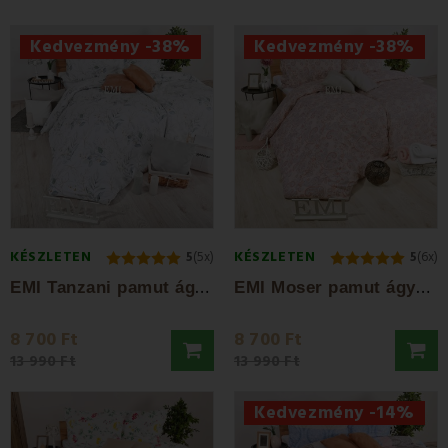
színek közül, amelyek
többszöri mosás után sem fakulnak
meg!
Kedvezmény -38%
Kedvezmény -38%
KÉSZLETEN
KÉSZLETEN
5
(5x)
5
(6x)
E
MI Tanzani pamut ágyneműhuzat
E
MI Moser pamut ágyneműhuzat
8 700 Ft
8 700 Ft
13 990 Ft
13 990 Ft
Kedvezmény -14%