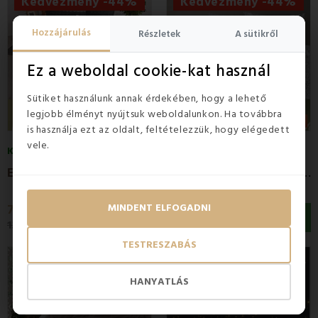
Kedvezmény -44%
Kedvezmény -44%
Hozzájárulás
Részletek
A sütikről
Ez a weboldal cookie-kat használ
Sütiket használunk annak érdekében, hogy a lehető
legjobb élményt nyújtsuk weboldalunkon. Ha továbbra
is használja ezt az oldalt, feltételezzük, hogy elégedett
vele.
KÉSZLETEN
KÉSZLETEN
4.5
(6x)
E
mi Mina pamut ágyneműhuzat
E
MI Madalen pamut ágyneműhuzat
MINDENT ELFOGADNI
7 900 Ft
7 900 Ft
13 990 Ft
13 990 Ft
TESTRESZABÁS
Kedvezmény -44%
HANYATLÁS