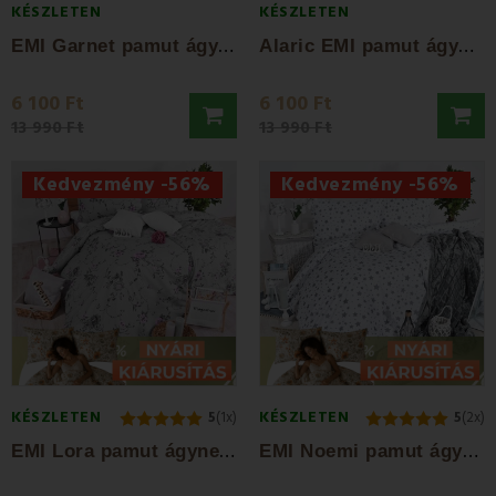
KÉSZLETEN
KÉSZLETEN
E
MI Garnet pamut ágynemű
A
laric EMI pamut ágynemű
6 100 Ft
6 100 Ft
13 990 Ft
13 990 Ft
Kedvezmény -56%
Kedvezmény -56%
KÉSZLETEN
KÉSZLETEN
5
(1x)
5
(2x)
E
MI Lora pamut ágyneműhuzat
E
MI Noemi pamut ágyneműhuzat