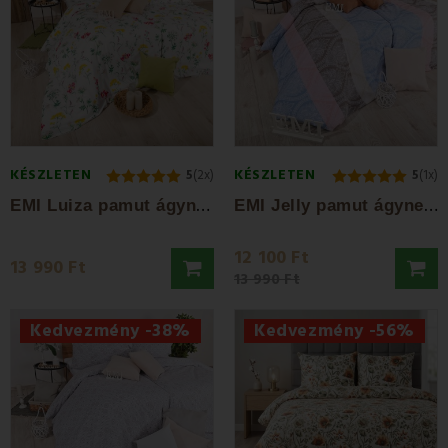
KÉSZLETEN
KÉSZLETEN
5
(2x)
5
(1x)
E
MI Luiza pamut ágyneműhuzat
E
MI Jelly pamut ágyneműhuzat
12 100 Ft
13 990 Ft
13 990 Ft
Kedvezmény -38%
Kedvezmény -56%