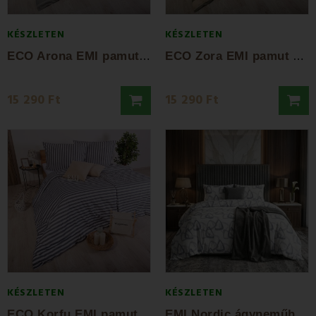
KÉSZLETEN
KÉSZLETEN
E
CO Arona EMI pamut ágynemű
E
CO Zora EMI pamut ágynemű
15 290 Ft
15 290 Ft
KÉSZLETEN
KÉSZLETEN
E
CO Korfu EMI pamut ágynemű
E
MI Nordic ágyneműhuzat