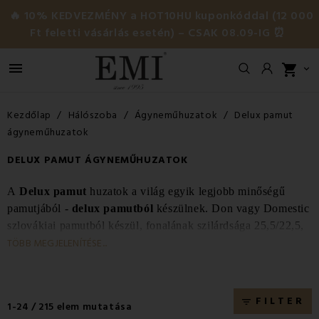
🔥 10% KEDVEZMÉNY a HOT10HU kuponkóddal (12 000
Ft feletti vásárlás esetén) – CSAK 08.09-IG ⏰

shopping_cart

Kezdőlap
Hálószoba
Ágyneműhuzatok
Delux pamut
ágyneműhuzatok
DELUX PAMUT ÁGYNEMŰHUZATOK
A
Delux pamut
huzatok a világ egyik legjobb minőségű
pamutjából -
delux pamutból
készülnek. Don vagy Domestic
szlovákiai pamutból készül, fonalának szilárdsága 25,5/22,5,
a delux pamut súlya 145 g/m2. A pamut delux
TÖBB MEGJELENÍTÉSE...
ágynemű
Szlovákiában gyártott, 100% tisztaságú, sűrű
szövésű pamutból készül
. Ennek köszönhetően
a
huzatok nagyon tartósak, erősek, kellemes tapintásúak
FILTER
filter_list
1-24 / 215 elem mutatása
és hosszú élettartamúak
. Válasszon a gyönyörű minták és