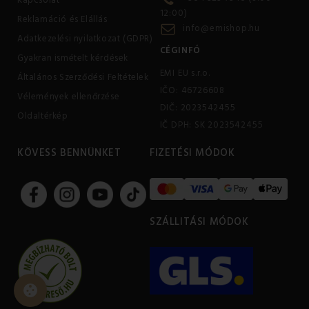
Kapcsolat
12:00)
Reklamáció és Elállás
info@emishop.hu
Adatkezelési nyilatkozat (GDPR)
CÉGINFÓ
Gyakran ismételt kérdések
EMI EU s.r.o.
Általános Szerződési Feltételek
IČO: 46726608
Vélemények ellenőrzése
DIČ: 2023542455
Oldaltérkép
IČ DPH: SK 2023542455
KÖVESS BENNÜNKET
FIZETÉSI MÓDOK
SZÁLLITÁSI MÓDOK