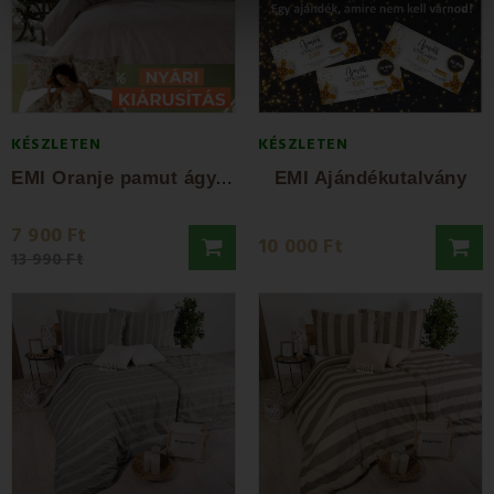
KÉSZLETEN
KÉSZLETEN
E
MI Oranje pamut ágyneműhuzat
EMI Ajándékutalvány
7 900 Ft
10 000 Ft
13 990 Ft