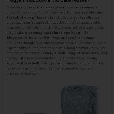
Hogyan működik a Kid babafészek?
A Kid kiságy fészkének elkészítésekor a kényelem és a
praktikum szempont volt. Úgy készült, hogy
egy elegáns
táskából egy pillanat alatt
kisággyá
varázsolhassa
a
tépőzár
segítségével
. A zacskóba való visszaszerelés
után elegendő hely marad a fészekben, például a pelenkák
tárolására.
A csomag tartalmaz egy hang - és
fénymodult is.
Klasszikus nyugtató zenét tartalmaz,
amelyet a hangjegy gomb megnyomásával indíthat el. A + és
- gombokkal állítsa be a hangerőt. 5 hangerőszint van. Olyan
hangot játszik a gép,
amely a méh hangját utánozza,
ami
megnyugtatja a csecsemőket. 5 perc elteltével a hang
automatikusan leáll. A hang újraaktiválásához nyomja meg
ismét a kívánt kijelölést. Nem lehet mindkét hangot
egyszerre lejátszani.