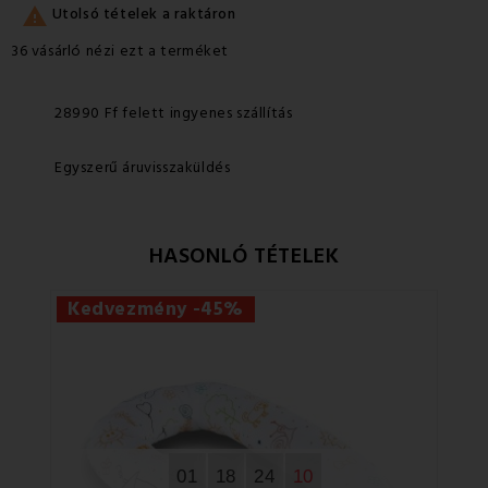

Utolsó tételek a raktáron
36 vásárló nézi ezt a terméket
28990 Ff felett ingyenes szállítás
Egyszerű áruvisszaküldés
HASONLÓ TÉTELEK
Kedvezmény -45%
Ke
01
18
24
09