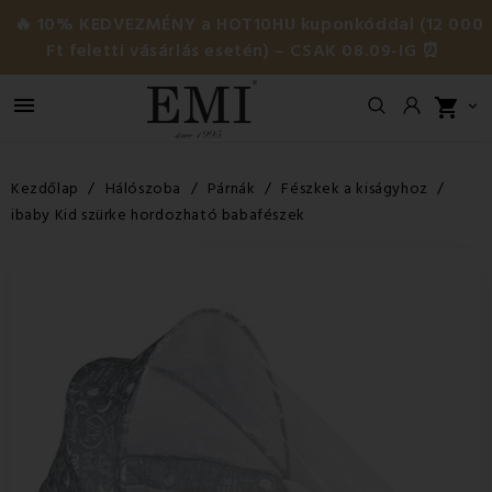
🔥 10% KEDVEZMÉNY a HOT10HU kuponkóddal (12 000
Ft feletti vásárlás esetén) – CSAK 08.09-IG ⏰

shopping_cart

Kezdőlap
Hálószoba
Párnák
Fészkek a kiságyhoz
ibaby Kid szürke hordozható babafészek