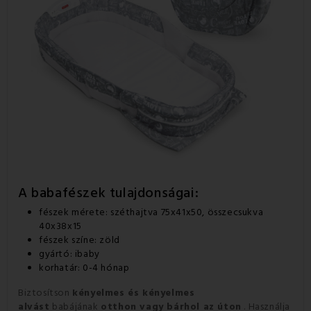
A babafészek tulajdonságai:
fészek mérete: széthajtva 75x41x50, összecsukva
40x38x15
fészek színe: zöld
gyártó: ibaby
korhatár: 0-4 hónap
Biztosítson
kényelmes és kényelmes
alvást
babájának
otthon vagy bárhol az úton
. Használja