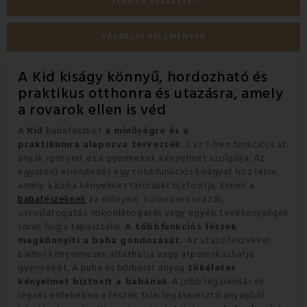
TERMÉK RÉSZLETEI
VÁSÁRLÓI VÉLEMÉNYEK
A Kid kiságy könnyű, hordozható és
praktikus otthonra és utazásra, amely
a rovarok ellen is véd
A
Kid
babafészket
a minőségre és a
praktikumra alapozva tervezték
. 2 az 1-ben funkciója az
anyák igényeit és a gyermekek kényelmét szolgálja. Az
egyszerű elrendezés egy többfunkciós kiságyat hoz létre,
amely a baba kényelmes tárolását biztosítja. Ennek a
babafészeknek
az előnyeit különösen utazás,
orvoslátogatás, rokonlátogatás vagy egyéb tevékenységek
során fogja tapasztalni.
A többfunkciós fészek
megkönnyíti a baba gondozását.
Az utazófészekkel
bárhol kényelmesen altathatja vagy átpelenkázhatja
gyermekét. A puha és bőrbarát anyag
tökéletes
kényelmet biztosít a babának
. A jobb légáramlás és
légzés érdekében a fészek falai légáteresztő anyagból