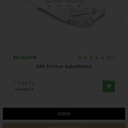
nap
óra
perc
mp.
›
KÉSZLETEN
KÉSZL
5
(2x)
EMI Emilux babafészek
7 500 Ft
19 7
13 690 Ft
24 73
LEÍRÁS