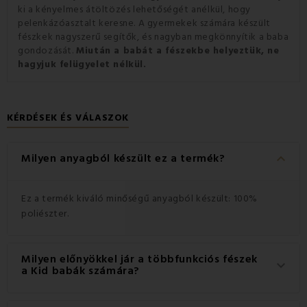
ki a kényelmes átöltözés lehetőségét anélkül, hogy
pelenkázóasztalt keresne. A gyermekek számára készült
fészkek nagyszerű segítők, és nagyban megkönnyítik a baba
gondozását.
Miután a babát a fészekbe helyeztük, ne
hagyjuk felügyelet nélkül.
KÉRDÉSEK ÉS VÁLASZOK
keyboard_arrow_down
Milyen anyagból készült ez a termék?
Ez a termék kiváló minőségű anyagból készült: 100%
poliészter.
Milyen előnyökkel jár a többfunkciós fészek
keyboard_arrow_down
a Kid babák számára?