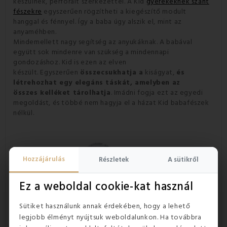
készülnek, perforált szerkezettel. A Kid
gyerekeknek szánt
fészekre
egyszerűen rögzítheti a kiegészítő modult
hanggal és fénnyel. Így a baba úgy alszik el, mint az
anyaméhben.
Mindemellett nagy segítség az anyukáknak. A babával
együtt sok mindenre van szükség a mindennapi
gondozáshoz. Kid is ezen az elven
készült. Egyszerűen
összecsukhatja a
kiságyat,
és
létrehozhat egy elegáns táskát, amelyben az
összes kelléket tárolhatja
. Imádni fogja ezt az egyedi
megoldást, és többé nem hagyja el a házat Kid babafészek
nélkül.
Hozzájárulás
Részletek
A sütikről
Ez a weboldal cookie-kat használ
Sütiket használunk annak érdekében, hogy a lehető
legjobb élményt nyújtsuk weboldalunkon. Ha továbbra