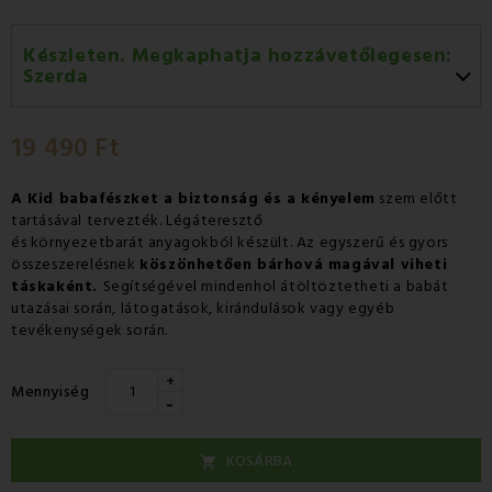
Készleten. Megkaphatja hozzávetőlegesen:
Szerda
Szerda 12.08
-
GLS
19 490 Ft
Csütörtök 13.08
-
Packeta futárral történő
házhozszállítás
A Kid babafészket a
biztonság és a kényelem
szem előtt
tartásával tervezték. Légáteresztő
és környezetbarát anyagokból készült. Az egyszerű és gyors
összeszerelésnek
köszönhetően bárhová magával viheti
táskaként.
Segítségével mindenhol átöltöztetheti a babát
utazásai során, látogatások, kirándulások vagy egyéb
tevékenységek során.
+
Mennyiség
-
KOSÁRBA
