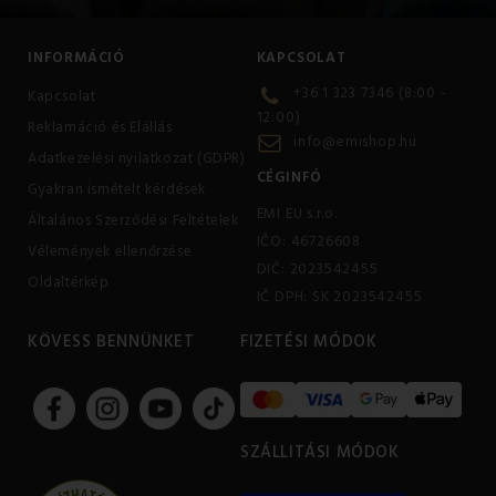
INFORMÁCIÓ
KAPCSOLAT
+36 1 323 7346 (8:00 -
Kapcsolat
12:00)
Reklamáció és Elállás
info@emishop.hu
Adatkezelési nyilatkozat (GDPR)
CÉGINFÓ
Gyakran ismételt kérdések
EMI EU s.r.o.
Általános Szerződési Feltételek
IČO: 46726608
Vélemények ellenőrzése
DIČ: 2023542455
Oldaltérkép
IČ DPH: SK 2023542455
KÖVESS BENNÜNKET
FIZETÉSI MÓDOK
SZÁLLITÁSI MÓDOK