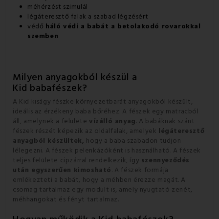
méhérzést szimulál
légáteresztő falak a szabad légzésért
védő
háló védi a babát a betolakodó rovarokkal
szemben
Milyen anyagokból készül a
Kid babafészek?
A Kid kiságy fészke környezetbarát anyagokból készült,
ideális az érzékeny baba bőréhez. A fészek egy matracból
áll, amelynek a felülete
vízálló anyag
. A babáknak szánt
fészek részét képezik az oldalfalak, amelyek
légáteresztő
anyagból készültek,
hogy a baba szabadon tudjon
lélegezni. A fészek pelenkázóként is használható. A fészek
teljes felülete cipzárral rendelkezik, így
szennyeződés
után egyszerűen kimosható
. A fészek formája
emlékezteti a babát, hogy a méhben érezze magát. A
csomag tartalmaz egy modult is, amely nyugtató zenét,
méhhangokat és fényt tartalmaz.