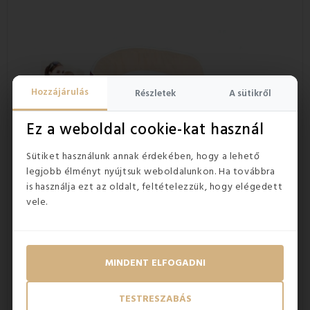
Hozzájárulás
Részletek
A sütikről
Ez a weboldal cookie-kat használ
Sütiket használunk annak érdekében, hogy a lehető
legjobb élményt nyújtsuk weboldalunkon. Ha továbbra
is használja ezt az oldalt, feltételezzük, hogy elégedett
vele.
MINDENT ELFOGADNI
Milyen előnyökkel jár a többfunkciós
fészek a Kid babák számára?
TESTRESZABÁS