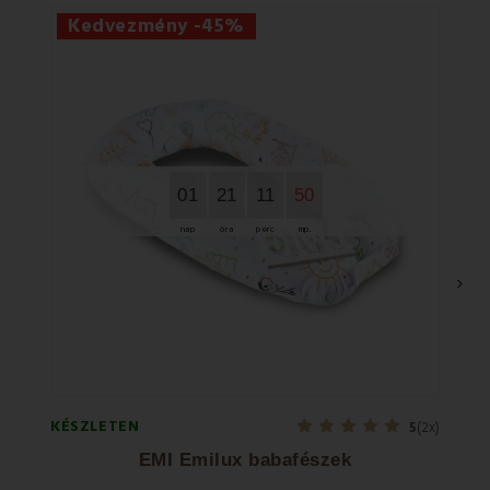
Kedvezmény -45%
Ke
01
21
11
49
nap
óra
perc
mp.
›
KÉSZLETEN
KÉSZL
5
(2x)
EMI Emilux babafészek