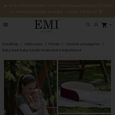
🔥 10% KEDVEZMÉNY a HOT10HU kuponkóddal (12 000
Ft feletti vásárlás esetén) – CSAK 08.09-IG ⏰

shopping_cart

Kezdőlap
Hálószoba
Párnák
Fészkek a kiságyhoz
Baby Bed ibaby bordó hordozható babafészek
-42,75%