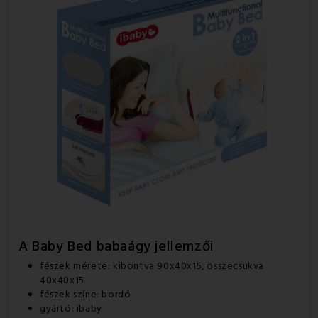
A Baby Bed babaágy jellemzői
fészek mérete: kibontva 90x40x15, összecsukva
40x40x15
fészek színe: bordó
gyártó: ibaby