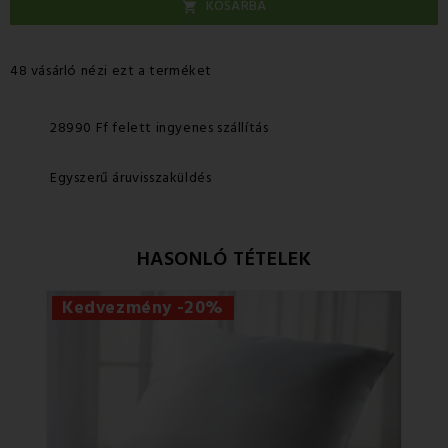
KOSÁRBA

48 vásárló nézi ezt a terméket
28990 Ff felett ingyenes szállítás
Egyszerű áruvisszaküldés
HASONLÓ TÉTELEK
Kedvezmény -20%
Ke