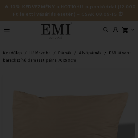
🔥 10% KEDVEZMÉNY a HOT10HU kuponkóddal (12 000
Ft feletti vásárlás esetén) – CSAK 08.09-IG ⏰

shopping_cart

Kezdőlap
Hálószoba
Párnák
Alvópárnák
EMI átvarrt
barackszínű damaszt párna 70x90cm