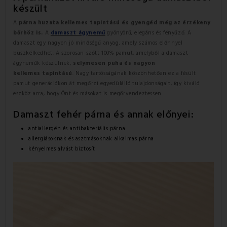
készült
A
párna huzata kellemes tapintású és gyengéd még az érzékeny
bőrhöz is.
A
damaszt ágynemű
gyönyörű, elegáns és fényűző. A
damaszt egy nagyon jó minőségű anyag, amely számos előnnyel
büszkélkedhet. A szorosan szőtt 100% pamut, amelyből a damaszt
ágyneműk készülnek,
selymesen puha és nagyon
kellemes
tapintású
. Nagy tartósságának köszönhetően ez a fésült
pamut generációkon át megőrzi egyedülálló tulajdonságait, így kiváló
eszköz arra, hogy Önt és másokat is megörvendeztessen.
Damaszt fehér párna és annak előnyei:
antiallergén és antibakteriális párna
allergiásoknak és asztmásoknak alkalmas párna
kényelmes alvást biztosít