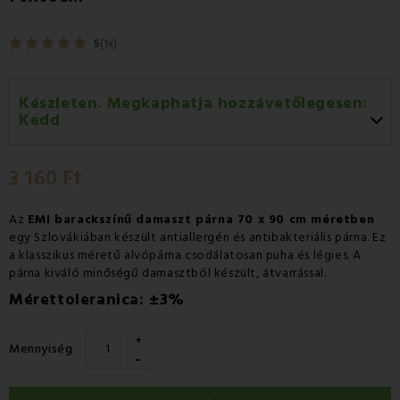
5
(1x)
Készleten. Megkaphatja hozzávetőlegesen:
Kedd
Kedd 11.08
-
GLS
3 160 Ft
Szerda 12.08
-
Packeta futárral történő
házhozszállítás
Az
EMI barackszínű damaszt párna 70 x 90 cm méretben
egy Szlovákiában készült antiallergén és antibakteriális párna. Ez
a klasszikus méretű alvópárna csodálatosan puha és légies. A
párna kiváló minőségű damasztból készült, átvarrással.
Mérettoleranica: ±3%
+
Mennyiség
-