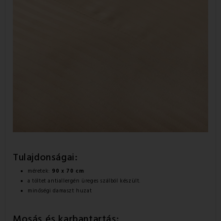
Tulajdonságai:
méretek:
90 x 70 cm
a töltet antiallergén üreges szálból készült.
minőségi damaszt huzat
Mosás és karbantartás: