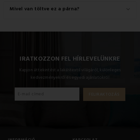
A legjobb eredmény érdekében javasoljuk, hogy a
Mivel van töltve ez a párna?
keyboard_arrow_down
terméket 60°C-on mossa.
A párna töltete: 100% üreges szál.
IRATKOZZON FEL HÍRLEVELÜNKRE
Kapjon áttekintést a lakástextil világáról, különleges
kedvezményekről és egyedi ajánlatokról
INFORMÁCIÓ
KAPCSOLAT