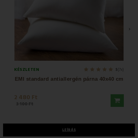
›
KÉSZLETEN
KÉSZL
5
(7x)
EMI standard antiallergén párna 40x40 cm
E
2 480 Ft
7 92
3 100 Ft
9 900
LEÍRÁS