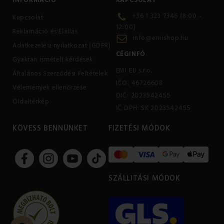
+36 1 323 7346 (8:00 -
Kapcsolat
12:00)
Reklamáció és Elállás
info@emishop.hu
Adatkezelési nyilatkozat (GDPR)
CÉGINFÓ
Gyakran ismételt kérdések
EMI EU s.r.o.
Általános Szerződési Feltételek
IČO: 46726608
Vélemények ellenőrzése
DIČ: 2023542455
Oldaltérkép
IČ DPH: SK 2023542455
KÖVESS BENNÜNKET
FIZETÉSI MÓDOK
SZÁLLITÁSI MÓDOK