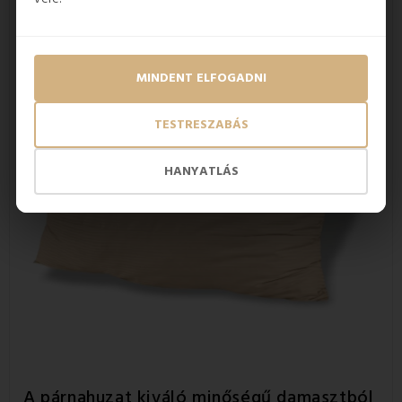
MINDENT ELFOGADNI
TESTRESZABÁS
HANYATLÁS
A párnahuzat kiváló minőségű damasztból