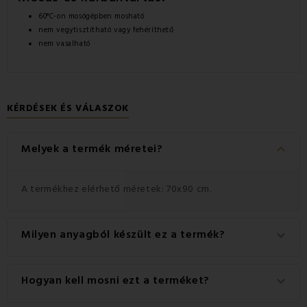
60°C-on mosógépben mosható
nem vegytisztítható vagy fehéríthető
nem vasalható
KÉRDÉSEK ÉS VÁLASZOK
keyboard_arrow_down
Melyek a termék méretei?
A termékhez elérhető méretek: 70x90 cm.
Milyen anyagból készült ez a termék?
keyboard_arrow_down
Ez a termék kiváló minőségű anyagból készült: 100%
Hogyan kell mosni ezt a terméket?
keyboard_arrow_down
damaszkuszi.