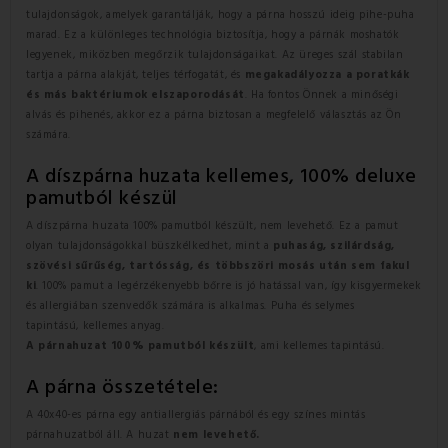
tulajdonságok, amelyek garantálják, hogy a párna hosszú ideig pihe-puha
marad. Ez a különleges technológia biztosítja, hogy a párnák moshatók
legyenek, miközben megőrzik tulajdonságaikat. Az üreges szál stabilan
tartja a párna alakját, teljes térfogatát, és
megakadályozza a poratkák
és más baktériumok elszaporodását
. Ha fontos Önnek a minőségi
alvás és pihenés, akkor ez a párna biztosan a megfelelő választás az Ön
számára.
A díszpárna huzata kellemes, 100% deluxe
pamutból készül
A díszpárna huzata 100% pamutból készült, nem levehető. Ez a pamut
olyan tulajdonságokkal büszkélkedhet, mint a
puhaság, szilárdság,
szövési sűrűség, tartósság, és többszöri mosás után sem fakul
ki
. 100% pamut a legérzékenyebb bőrre is jó hatással van, így kisgyermekek
és allergiában szenvedők számára is alkalmas. Puha és selymes
tapintású,
kellemes anyag.
A párnahuzat
100% pamutból készült
, ami kellemes tapintású.
A párna összetétele:
A 40x40-es párna egy antiallergiás párnából és egy színes mintás
párnahuzatból áll. A huzat
nem levehető.