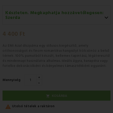
Készleten. Megkaphatja hozzávetőlegesen:
Szerda
Szerda 12.08
-
GLS
4 400 Ft
Csütörtök 13.08
-
Packeta futárral történő
házhozszállítás
Az EMI Azal díszpárna
egy stílusos kiegészítő, amely
otthonosságot és finom romantikus hangsúlyt kölcsönöz a belső
térnek.
100% pamutból készült,
kellemes tapintású, légáteresztő
és mindennapi használatra alkalmas. Ideális ágyra, kanapéra vagy
fotelbe dekorációként és kényelmes támasztékként egyaránt.
+
Mennyiség
-
KOSÁRBA


Utolsó tételek a raktáron