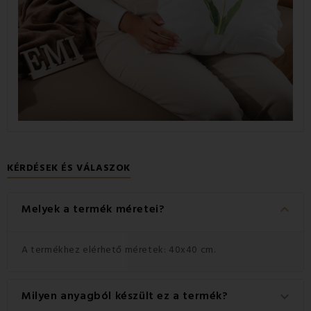
KÉRDÉSEK ÉS VÁLASZOK
keyboard_arrow_down
Melyek a termék méretei?
A termékhez elérhető méretek: 40x40 cm.
Milyen anyagból készült ez a termék?
keyboard_arrow_down