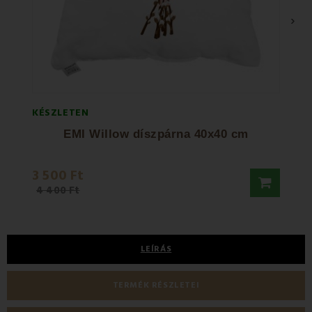
›
KÉSZLETEN
KÉSZL
EMI Willow díszpárna 40x40 cm
3 500 Ft
4 40
4 400 Ft
LEÍRÁS
TERMÉK RÉSZLETEI