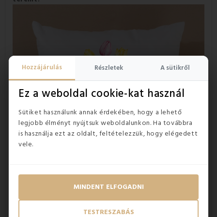
Hozzájárulás
Részletek
A sütikről
Ez a weboldal cookie-kat használ
Sütiket használunk annak érdekében, hogy a lehető
legjobb élményt nyújtsuk weboldalunkon. Ha továbbra
is használja ezt az oldalt, feltételezzük, hogy elégedett
vele.
MINDENT ELFOGADNI
A nyomtatott párna
TESTRESZABÁS
előnyei: