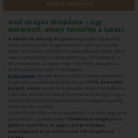
VÁSÁRLÓI VÉLEMÉNYEK
Azal virágos díszpárna – egy
dekoráció, amely felvidítja a lakást
A 40×40 cm méretű díszpárna
egy vidám kiegészítő,
amely örömet, színt és gyermeki fantáziát visz a belső
térbe. Az aranyos motívum és a pasztellszínü minták fehér
alapon gyönyörűen érvényesülnek a gyerekszobában, a
játszószobában, az ágyon vagy a fotelben, hangulatos,
játékos hangsúlyt adva a helyiségnek.
A
díszpárna
nemcsak dizájnos részlet, hanem kényelmes
kiegészítő is a mindennapi pihenéshez.
100% pamutból
készült, amely
természetesen puha, lélegző és kellemes
tapintású. A kiváló minőségű nyomtatás biztosítja, hogy a
motívum rendszeres használat mellett is megőrzi gazdag
színeit és éles vonalait.
A párna ideális választás a bölcsődébe, óvodába vagy szép
ajándékként a gyerekeknek.
Tökéletesen kiegészíti a
játékos enteriőrt, és egész évben kellemes,
mosolygással és jó közérzettel teli hangulatot
teremt.