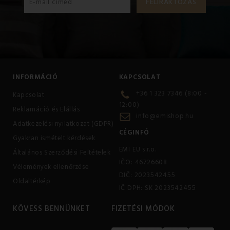
INFORMÁCIÓ
KAPCSOLAT
+36 1 323 7346 (8:00 -
Kapcsolat
12:00)
Reklamáció és Elállás
info@emishop.hu
Adatkezelési nyilatkozat (GDPR)
CÉGINFÓ
Gyakran ismételt kérdések
EMI EU s.r.o.
Általános Szerződési Feltételek
IČO: 46726608
Vélemények ellenőrzése
DIČ: 2023542455
Oldaltérkép
IČ DPH: SK 2023542455
KÖVESS BENNÜNKET
FIZETÉSI MÓDOK