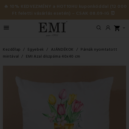
🔥 10% KEDVEZMÉNY a HOT10HU kuponkóddal (12 000
Ft feletti vásárlás esetén) – CSAK 08.09-IG ⏰

shopping_cart

Kezdőlap
Egyebek
AJÁNDÉKOK
Párnák nyomtatott
mintával
EMI Azal díszpárna 40x40 cm