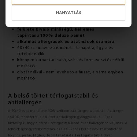
Díszpárnaként bármilyen helyiséget feldob
tartós nyomtatás
HANYATLÁS
olcsó és praktikus alternatíva a lakberendezési
kiegészítők terén
felülete kiváló minőségű,
kellemes
tapintású
100%
deluxe
pamut
alkalmas allergiások és asztmások számára
40x40 cm univerzális méret - kanapéra, ágyra és
fotelbe is illik
könnyen karbantartható, szín- és formavesztés nélkül
mosható
cipzár nélkül - nem leveheto a huzat, a párna egyben
mosható
A belső töltet térfogatstabil és
antiallergén
A 40x40-es párna töltete 100% szilikonizált üreges szálból áll. Az üreges
szál 3D rendszerrel előállított antiallergén gyöngyökből áll. Ezek
biztosítják, hogy a párnák térfogatstabilabbá és antiallergénné váljanak. A
töltelék gyöngyszerkezetének és a szilikonos kezelésnek köszönhetően
bolyhos,
puha, légies, formázható és térfogatstabil
. Olyan