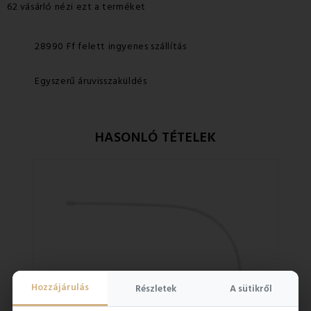
62 vásárló nézi ezt a terméket
28990 Ff felett ingyenes szállítás
Egyszerű áruvisszaküldés
HASONLÓ TÉTELEK
Hozzájárulás
Részletek
A sütikről