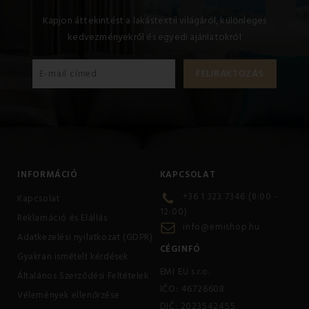
Kapjon áttekintést a lakástextil világáról, különleges
kedvezményekről és egyedi ajánlatokról
INFORMÁCIÓ
KAPCSOLAT
+36 1 323 7346 (8:00 -
Kapcsolat
12:00)
Reklamáció és Elállás
info@emishop.hu
Adatkezelési nyilatkozat (GDPR)
CÉGINFÓ
Gyakran ismételt kérdések
EMI EU s.r.o.
Általános Szerződési Feltételek
IČO: 46726608
Vélemények ellenőrzése
DIČ: 2023542455