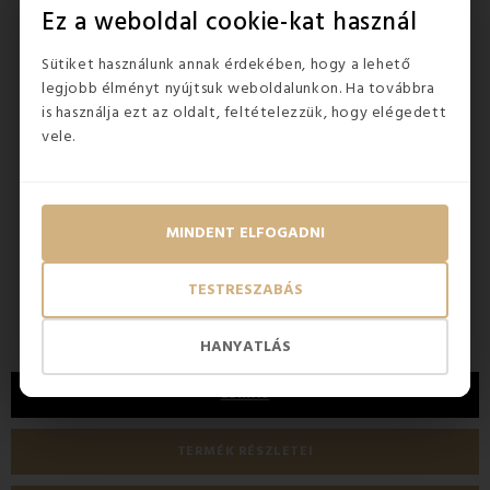
Ez a weboldal cookie-kat használ
›
Sütiket használunk annak érdekében, hogy a lehető
legjobb élményt nyújtsuk weboldalunkon. Ha továbbra
is használja ezt az oldalt, feltételezzük, hogy elégedett
vele.
KÉSZLETEN
KÉSZL
AWD Zuhanyfüggönyrúd 90x3x90 cm
EMI
MINDENT ELFOGADNI
8 583 Ft
11 19
TESTRESZABÁS
HANYATLÁS
LEÍRÁS
TERMÉK RÉSZLETEI