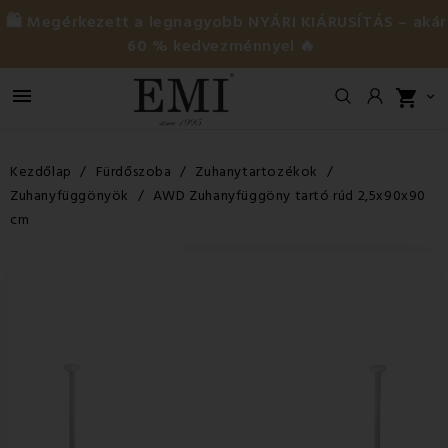
🛍️ Megérkezett a legnagyobb NYÁRI KIÁRUSÍTÁS – akár
60 % kedvezménnyel 🔥

shopping_cart

Kezdőlap
Fürdőszoba
Zuhanytartozékok
Zuhanyfüggönyök
AWD Zuhanyfüggöny tartó rúd 2,5x90x90
cm