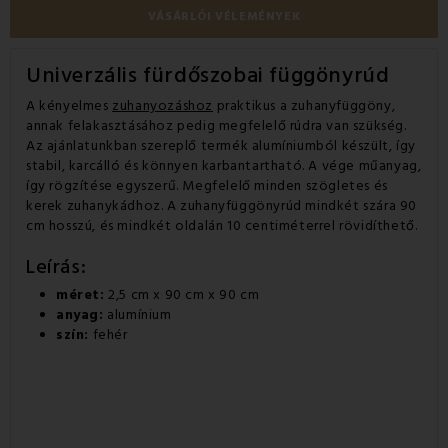
VÁSÁRLÓI VÉLEMÉNYEK
Univerzális fürdőszobai függönyrúd
A kényelmes
zuhanyozáshoz
praktikus a zuhanyfüggöny,
annak felakasztásához pedig megfelelő rúdra van szükség.
Az ajánlatunkban szereplő termék alumíniumból készült, így
stabil, karcálló és könnyen karbantartható. A vége műanyag,
így rögzítése egyszerű. Megfelelő minden szögletes és
kerek zuhanykádhoz. A zuhanyfüggönyrúd mindkét szára 90
cm hosszú, és mindkét oldalán 10 centiméterrel rövidíthető.
Leírás:
méret:
2,5 cm x 90 cm x 90 cm
anyag:
alumínium
szín:
fehér