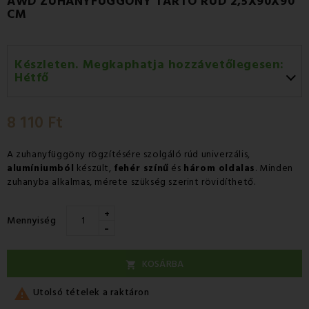
AWD ZUHANYFÜGGÖNY TARTÓ RÚD 2,5X90X90
CM
Készleten. Megkaphatja hozzávetőlegesen:
Hétfő
Hétfő 10.08
-
GLS
8 110 Ft
Kedd 11.08
-
Packeta futárral történő
házhozszállítás
A zuhanyfüggöny rögzítésére szolgáló rúd univerzális,
alumíniumból
készült,
fehér színű
és
három oldalas
. Minden
zuhanyba alkalmas, mérete szükség szerint rövidíthető.
+
Mennyiség
-
KOSÁRBA


Utolsó tételek a raktáron