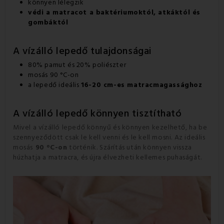
könnyen lélegzik
védi a matracot a baktériumoktól, atkáktól és
gombáktól
A vízálló lepedő tulajdonságai
80% pamut és 20% poliészter
mosás 90 °C-on
a lepedő ideális
16-20 cm-es matracmagassághoz
A vízálló lepedő könnyen tisztítható
Mivel a vízálló lepedő könnyű és könnyen kezelhető, ha be
szennyeződött csak le kell venni és le kell mosni. Az ideális
mosás
90 °C-on
történik. Szárítás után könnyen vissza
húzhatja a matracra, és újra élvezheti kellemes puhaságát.