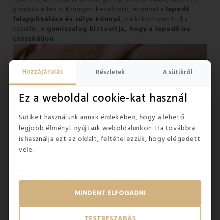
gombák ellen is. Könnyen kezelhető, és mivel a
lepedő
felapplikálása
és súlya könnyű
, bárki könnyen tudja
cserélni. A
gumiszalag
biztosítja, hogy a lepedő
ne
csúszkáljon
.
Hozzájárulás
Részletek
A sütikről
Ez a weboldal cookie-kat használ
Sütiket használunk annak érdekében, hogy a lehető
legjobb élményt nyújtsuk weboldalunkon. Ha továbbra
is használja ezt az oldalt, feltételezzük, hogy elégedett
vele.
MINDENT ELFOGADNI
TESTRESZABÁS