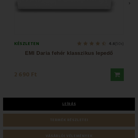
›
KÉSZLETEN
KÉSZL
4.6
(50x)
EMI Daria fehér klasszikus lepedő
EMI 
2 690 Ft
6 00
LEÍRÁS
TERMÉK RÉSZLETEI
VÁSÁRLÓI VÉLEMÉNYEK