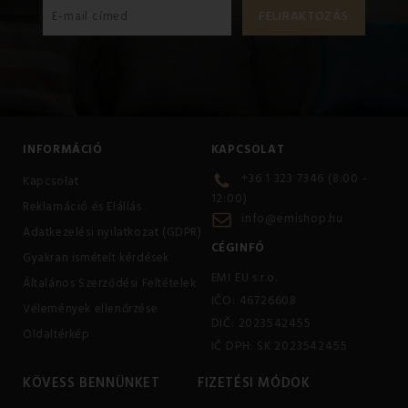
INFORMÁCIÓ
KAPCSOLAT
+36 1 323 7346 (8:00 -
Kapcsolat
12:00)
Reklamáció és Elállás
info@emishop.hu
Adatkezelési nyilatkozat (GDPR)
CÉGINFÓ
Gyakran ismételt kérdések
EMI EU s.r.o.
Általános Szerződési Feltételek
IČO: 46726608
Vélemények ellenőrzése
DIČ: 2023542455
Oldaltérkép
IČ DPH: SK 2023542455
KÖVESS BENNÜNKET
FIZETÉSI MÓDOK