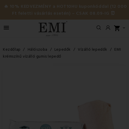
🔥 10% KEDVEZMÉNY a HOT10HU kuponkóddal (12 000
Ft feletti vásárlás esetén) – CSAK 08.09-IG ⏰

shopping_cart

Kezdőlap
Hálószoba
Lepedők
Vízálló lepedők
EMI
krémszínű vízálló gumis lepedő