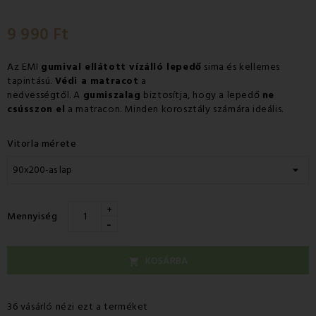
9 990 Ft
Az EMI
gumival ellátott vízálló lepedő
sima és kellemes
tapintású.
Védi a matracot
a
nedvességtől. A
gumiszalag
biztosítja, hogy a lepedő
ne
csússzon
el
a matracon. Minden korosztály számára ideális.
Vitorla mérete
+
Mennyiség
-
KOSÁRBA

36 vásárló nézi ezt a terméket