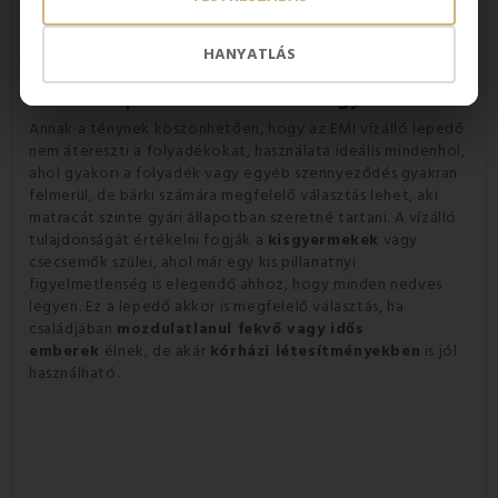
HANYATLÁS
Vízálló lepedő kicsiknek és nagyoknak
Annak a ténynek köszönhetően, hogy az EMI vízálló lepedő
nem átereszti a folyadékokat, használata ideális mindenhol,
ahol gyakori a folyadék vagy egyéb szennyeződés gyakran
felmerül, de bárki számára megfelelő választás lehet, aki
matracát szinte gyári állapotban szeretné tartani. A vízálló
tulajdonságát értékelni fogják a
kisgyermekek
vagy
csecsemők szülei, ahol már egy kis pillanatnyi
figyelmetlenség is elegendő ahhoz, hogy minden nedves
legyen. Ez a lepedő akkor is megfelelő választás, ha
családjában
mozdulatlanul fekvő vagy idős
emberek
élnek, de akár
kórházi létesítményekben
is jól
használható.