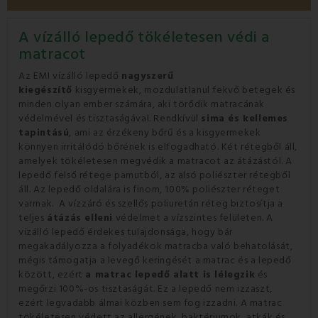
A vízálló lepedő tökéletesen védi a
matracot
Az EMI vízálló lepedő
nagyszerű
kiegészítő
kisgyermekek, mozdulatlanul fekvő betegek és
minden olyan ember számára, aki törődik matracának
védelmével és tisztaságával. Rendkívül
sima és kellemes
tapintású
, ami az érzékeny bőrű és a kisgyermekek
könnyen irritálódó bőrének is elfogadható. Két rétegből áll,
amelyek tökéletesen megvédik a matracot az átázástól. A
lepedő felső rétege pamutból, az alsó poliészter rétegből
áll. Az lepedő oldalára is finom, 100% poliészter réteget
varrnak. A vízzáró és szellős poliuretán réteg biztosítja a
teljes
átázás elleni
védelmet a vízszintes felületen. A
vízálló lepedő érdekes tulajdonsága, hogy bár
megakadályozza a folyadékok matracba való behatolását,
mégis támogatja a levegő keringését a matrac és a lepedő
között, ezért
a matrac lepedő alatt is lélegzik
és
megőrzi 100%-os tisztaságát. Ez a lepedő nem izzaszt,
ezért legvadabb álmai közben sem fog izzadni. A matrac
tökéletesen védett az allergének, baktériumok, atkák és