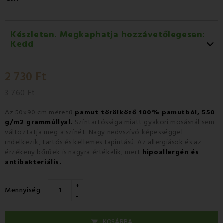
Készleten. Megkaphatja hozzávetőlegesen:
Kedd
Kedd 11.08
-
GLS
2 730 Ft
Szerda 12.08
-
Packeta futárral történő
házhozszállítás
3 760 Ft
Az 50x90 cm méretű
pamut törölköző 100% pamutból, 550
g/m2 grammúllyal.
Színtartóssága miatt gyakori mosásnál sem
változtatja meg a színét. Nagy nedvszívó képességgel
rndelkezik, tartós és kellemes tapintású. Az allergiások és az
érzékeny bőrűek is nagyra értékelik, mert
hipoallergén és
antibakteriális.
+
Mennyiség
-
KOSÁRBA
