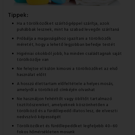
Tippek:
Ha a törölközőket szárítógéppel szárítja, azok
puhábbak lesznek, mint ha szabad levegőn szárítaná
Próbálja a magasságához igazítani a törölközők
méretét, hogy a lehető legjobban befedje testét
Higiéniai okokból jobb, ha minden családtagnak saját
törölközője van
Ne felejtse el külön kimosni a törölközőket az első
használat előtt
A hosszú élettartam előfeltétele a helyes mosás,
amelyről a törölköző címkéjén olvashat
Ne használjon fehérítőt vagy öblítőt tartalmazó
tisztítószereket, amelyeknek köszönhetően a
törölköző és a fürdőlepedő illatos lesz, de elveszti
nedvszívó képességét
Törölközőket és fürdőlepedőket legfeljebb 40–60
fokos hőmérsékleten mosunk