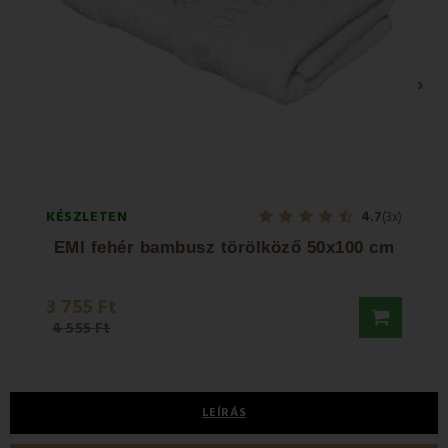
›
KÉSZLETEN
KÉSZL
4.7
(3x)
EMI fehér bambusz törölköző 50x100 cm
EM
3 755 Ft
3 76
4 555 Ft
LEÍRÁS