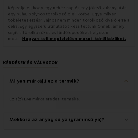
Képzelje el, hogy egy nehéz nap és egy jóleső zuhany után
egy puha, bolyhos törölköző öleli körbe. Ugye milyen
tökéletes érzés? Sajnos nem minden törölköző kiváló erre a
célra. Egy egyszerű útmutatót készítettünk Önnek, amely
segít a törölközőket és fürdőlepedőket helyesen
mosni:
Hogyan kell megfelelően mosni törölközőket.
KÉRDÉSEK ÉS VÁLASZOK
keyboard_arrow_down
Milyen márkájú ez a termék?
Ez a(z) EMI márka eredeti terméke.
Mekkora az anyag súlya (grammsúlya)?
keyboard_arrow_down
A termékhez használt anyag súlya 550 g/m2.