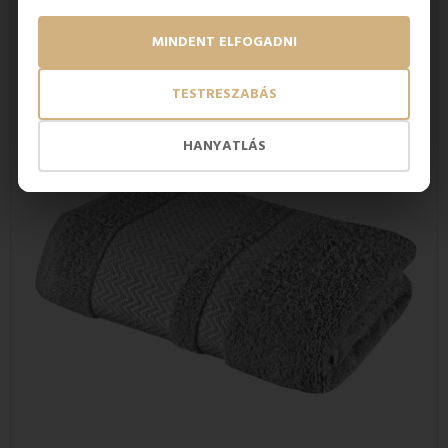
Anyag
: 100% pamut
MINDENT ELFOGADNI
Méret
: 50 x 90 cm
Grammsúly
: 550g / m2
TESTRESZABÁS
HANYATLÁS