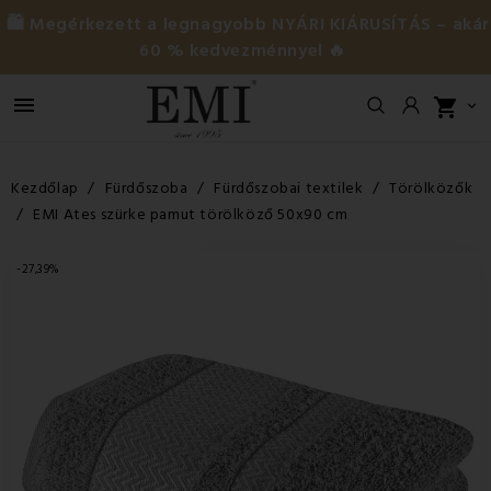
🛍️ Megérkezett a legnagyobb NYÁRI KIÁRUSÍTÁS – akár
60 % kedvezménnyel 🔥

shopping_cart

Kezdőlap
Fürdőszoba
Fürdőszobai textilek
Törölközők
EMI Ates szürke pamut törölköző 50x90 cm
-27,39%