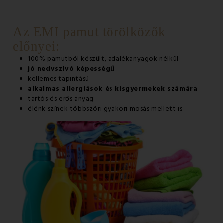
Az EMI pamut törölközők
előnyei:
100% pamutból készült, adalékanyagok nélkül
jó nedvszívó képességű
kellemes tapintású
alkalmas allergiások és kisgyermekek számára
tartós és erős anyag
élénk színek többszöri gyakori mosás mellett is