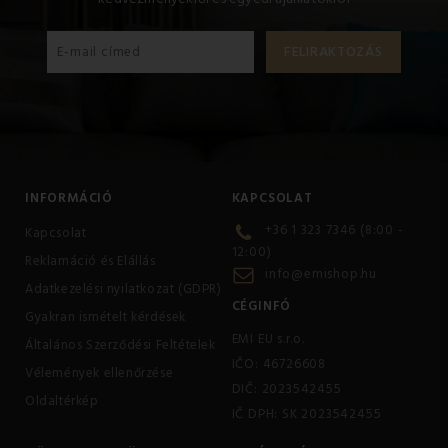
INFORMÁCIÓ
KAPCSOLAT
+36 1 323 7346 (8:00 -
Kapcsolat
12:00)
Reklamáció és Elállás
info@emishop.hu
Adatkezelési nyilatkozat (GDPR)
CÉGINFÓ
Gyakran ismételt kérdések
EMI EU s.r.o.
Általános Szerződési Feltételek
IČO: 46726608
Vélemények ellenőrzése
DIČ: 2023542455
Oldaltérkép
IČ DPH: SK 2023542455