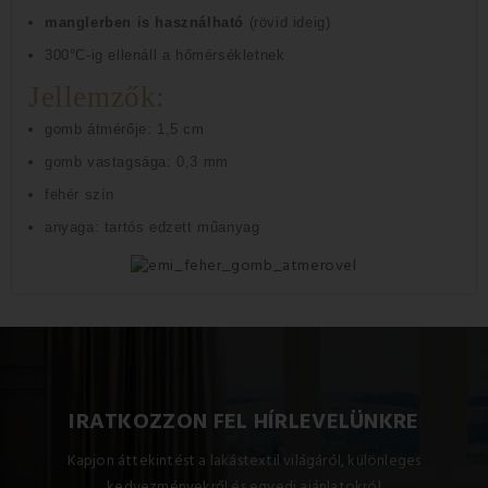
manglerben is használható
(rövid ideig)
300°C-ig ellenáll a hőmérsékletnek
Jellemzők:
gomb átmérője: 1,5 cm
gomb vastagsága: 0,3 mm
fehér szín
anyaga: tartós edzett műanyag
IRATKOZZON FEL HÍRLEVELÜNKRE
Kapjon áttekintést a lakástextil világáról, különleges
kedvezményekről és egyedi ajánlatokról