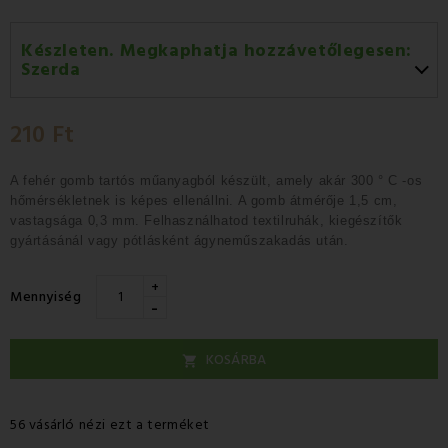
Készleten. Megkaphatja hozzávetőlegesen:
Szerda
Szerda 12.08
-
GLS
210 Ft
Csütörtök 13.08
-
Packeta futárral történő
házhozszállítás
A fehér gomb
tartós műanyagból készült, amely
akár 300 °
C -os
hőmérsékletnek is képes ellenállni.
A gomb átmérője 1,5 cm,
vastagsága 0,3 mm.
Felhasználhatod textilruhák, kiegészítők
gyártásánál vagy pótlásként ágyneműszakadás után.
+
Mennyiség
-
KOSÁRBA

56 vásárló nézi ezt a terméket