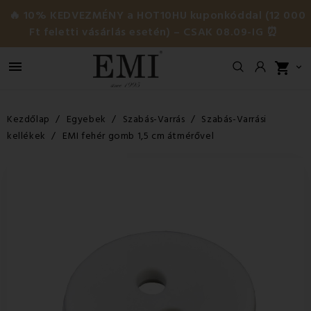
🔥 10% KEDVEZMÉNY a HOT10HU kuponkóddal (12 000
Ft feletti vásárlás esetén) – CSAK 08.09-IG ⏰

shopping_cart

Kezdőlap
Egyebek
Szabás-Varrás
Szabás-Varrási
kellékek
EMI fehér gomb 1,5 cm átmérővel