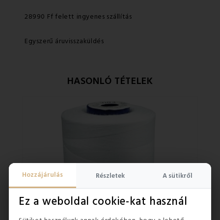
28990 Ff felett ingyenes szállítás
Egyszerű áruvisszaküldés
HASONLÓ TÉTELEK
Hozzájárulás
Részletek
A sütikről
Ez a weboldal cookie-kat használ
›