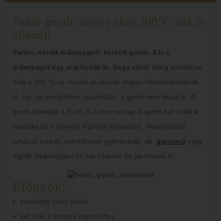
Fehér gomb, amely akár 300°C-nak is
ellenáll
Tartós, edzett műanyagból készült gomb.
Ezt a
műanyagot úgy alakították ki, hogy rövid ideig
ellenálljon
még a 300 °C-os
vasaló eszközök magas hőmérsékletének
is.
Így ha manglerben használják, a gomb nem olvad el.
A
gomb átmérője 1,5 cm.
0,3 mm vastag.
A gomb két lyukkal
rendelkezik a könnyű rögzítés érdekében.
Használható
ruházati cikkek, textildíszek gyártásánál, de
ágynemű
vagy
egyéb lakáskiegészítő készítésére és javítására is.
Előnyök:
semleges fehér színű
két lyuk a könnyű rögzítéshez