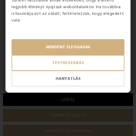
Sütiket használunk annak érdekében, hogy a lehető
legjobb élményt nyújtsuk weboldalunkon. Ha továbbra
is használja ezt az oldalt, feltételezzük, hogy elégedett
vele.
KÉSZLETEN
KÉSZL
5
(2x)
MINDENT ELFOGADNI
VIGA 5000 m fehér cérna
Lapo
TESTRESZABÁS
790 Ft
380 
HANYATLÁS
LEÍRÁS
TERMÉK RÉSZLETEI
VÁSÁRLÓI VÉLEMÉNYEK