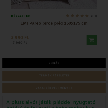
KÉSZLETEN
KÉSZL
5
(1x)
EMI Pareo piros pléd 150x175 cm
3 990 Ft
9 80
7 960 Ft
LEÍRÁS
TERMÉK RÉSZLETEI
VÁSÁRLÓI VÉLEMÉNYEK
A plüss alvós játék pléddel nyugtató