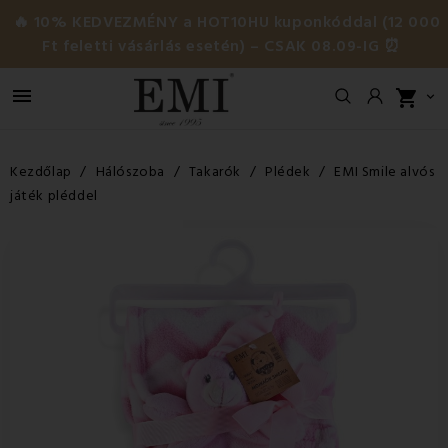
🔥 10% KEDVEZMÉNY a HOT10HU kuponkóddal (12 000
Ft feletti vásárlás esetén) – CSAK 08.09-IG ⏰

shopping_cart

Kezdőlap
Hálószoba
Takarók
Plédek
EMI Smile alvós
játék pléddel