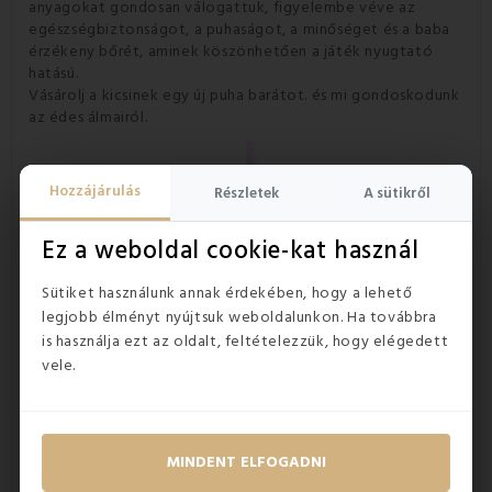
anyagokat gondosan válogattuk, figyelembe véve az
egészségbiztonságot, a puhaságot, a minőséget és a baba
érzékeny bőrét, aminek köszönhetően a játék nyugtató
hatású.
Vásárolj a kicsinek egy új puha barátot. és mi gondoskodunk
az édes álmairól.
Hozzájárulás
Részletek
A sütikről
Ez a weboldal cookie-kat használ
Sütiket használunk annak érdekében, hogy a lehető
legjobb élményt nyújtsuk weboldalunkon. Ha továbbra
is használja ezt az oldalt, feltételezzük, hogy elégedett
vele.
MINDENT ELFOGADNI