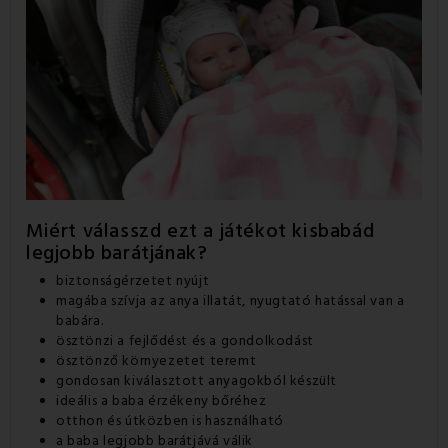
Miért válasszd ezt a játékot kisbabád
legjobb barátjának?
biztonságérzetet nyújt
magába szívja az anya illatát, nyugtató hatással van a
babára.
ösztönzi a fejlődést és a gondolkodást
ösztönző környezetet teremt
gondosan kiválasztott anyagokból készült
ideális a baba érzékeny bőréhez
otthon és útközben is használható
a baba legjobb barátjává válik