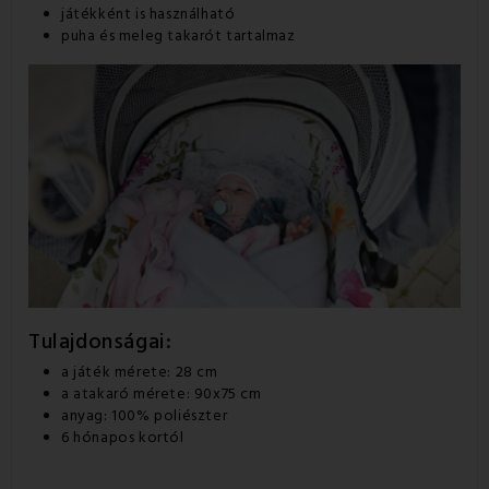
játékként is használható
puha és meleg takarót tartalmaz
Tulajdonságai:
a játék mérete: 28 cm
a atakaró mérete: 90x75 cm
anyag: 100% poliészter
6 hónapos kortól