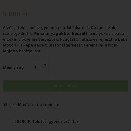
9 800 Ft
Alvós játék, amihez gyermekei odabújhatnak, ölelgethetik,
szeretgethetik.
Puha anyagokból készült
, amelyeket a baba
érzékeny bőréhez terveztek. Nyugtató hatású és fejleszti a baba
motorikus képességeit. Biztonságérzetet teremt, és a kicsik
legjobb barátja lesz.
+
Mennyiség
-
KOSÁRBA

35 vásárló nézi ezt a terméket
28990 Ff felett ingyenes szállítás