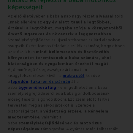
hatású és fejleszti a baba motorikus
képességeit
Az első életévében a baba a nap nagy részét
alvással
tölti.
Ennek ellenére az
egy év alatt tanul a legtöbbet,
érzékeli a legtöbbet, magába szívja a környezetéből
érkező ingereket és növekszik a leggyorsabban.
Személyiségfejlődése az újszülöttkorban szilárd alapokon
nyugszik. Ezért fontos feladat a szülők számára, hogy ebben
az időszakban
minél kellemesebb és ösztönzőbb
környezetet teremtsenek a baba számára, ahol
biztonságban és nyugalomban érezheti magát.
A jó minőségű és egészségre ártalmatlan
kiságyfelszerelésen kívül - a
matractól
kezdve
a
lepedőn
,
takarón és párnán
át a
baba
ágyneműhuzatáig
- elengedhetetlen a baba
személyiségfejlődéséről és a baba gondolkodásának
elősegítéséről is gondoskodni. Ezt szem előtt tartva
tervezték meg az alvós játékot is. Szerepe a
biztonságérzet, a
védettség érzése, a kényelem
megteremtése
, valamint a
baba
személyiségfejlődésének és motorikus
képességeinek
támogatása. A gyártás során felhasznált