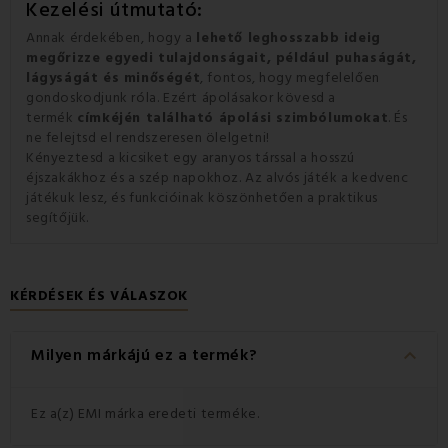
Kezelési útmutató:
Annak érdekében, hogy a
lehető leghosszabb ideig
megőrizze egyedi tulajdonságait, például puhaságát,
lágyságát és minőségét
, fontos, hogy megfelelően
gondoskodjunk róla. Ezért ápolásakor kövesd a
termék
címkéjén található ápolási szimbólumokat
. És
ne felejtsd el rendszeresen ölelgetni!
Kényeztesd a kicsiket egy aranyos társsal a hosszú
éjszakákhoz és a szép napokhoz. Az alvós játék a kedvenc
játékuk lesz, és funkcióinak köszönhetően a praktikus
segítőjük.
KÉRDÉSEK ÉS VÁLASZOK
keyboard_arrow_down
Milyen márkájú ez a termék?
Ez a(z) EMI márka eredeti terméke.