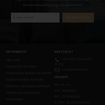
otthon és útközben is használható
kedvezményekről és egyedi ajánlatokról
a baba legjobb barátjává válik
játékként is használható
puha és meleg takarót tartalmaz
INFORMÁCIÓ
KAPCSOLAT
+36 1 323 7346 (8:00 -
Kapcsolat
12:00)
Reklamáció és Elállás
info@emishop.hu
Adatkezelési nyilatkozat (GDPR)
CÉGINFÓ
Gyakran ismételt kérdések
EMI EU s.r.o.
Általános Szerződési Feltételek
IČO: 46726608
Vélemények ellenőrzése
DIČ: 2023542455
Oldaltérkép
IČ DPH: SK 2023542455