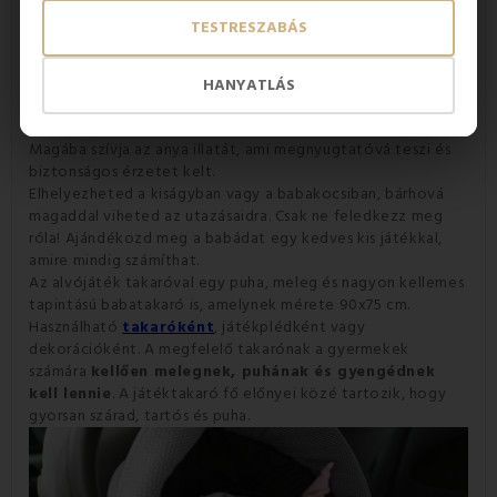
TESTRESZABÁS
Az alvójáték takaróval nem csak egy játék és egy takaró!
HANYATLÁS
Családod cuki részévé válik. A gyerekek imádni fogják, hogy
állandóan összebújhatnak vele.
Magába szívja az anya illatát, ami megnyugtatóvá teszi és
biztonságos érzetet kelt.
Elhelyezheted a kiságyban vagy a babakocsiban, bárhová
magaddal viheted az utazásaidra. Csak ne feledkezz meg
róla! Ajándékozd meg a babádat egy kedves kis játékkal,
amire mindig számíthat.
Az alvójáték takaróval egy puha, meleg és nagyon kellemes
tapintású babatakaró is, amelynek mérete 90x75 cm.
Használható
takaróként
, játékplédként vagy
dekorációként. A megfelelő takarónak a gyermekek
számára
kellően melegnek, puhának és gyengédnek
kell lennie
. A játéktakaró fő előnyei közé tartozik, hogy
gyorsan szárad, tartós és puha.