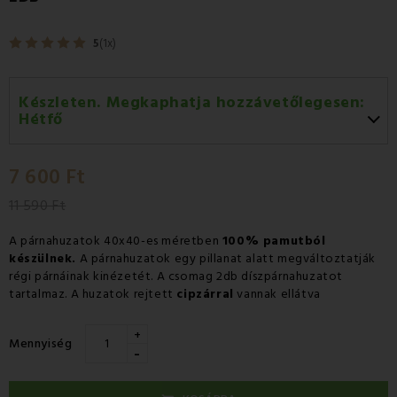
5
(1x)
Készleten. Megkaphatja hozzávetőlegesen:
Hétfő
Hétfő 10.08
-
GLS
7 600 Ft
Kedd 11.08
-
Packeta futárral történő
házhozszállítás
11 590 Ft
A párnahuzatok 40x40-es méretben
100% pamutból
készülnek.
A párnahuzatok egy pillanat alatt megváltoztatják
régi párnáinak kinézetét. A csomag 2db díszpárnahuzatot
tartalmaz. A huzatok rejtett
cipzárral
vannak ellátva
+
Mennyiség
-