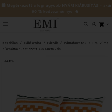
🛍️ Megérkezett a legnagyobb NYÁRI KIÁRUSÍTÁS – akár
60 % kedvezménnyel 🔥

shopping_cart

Kezdőlap
Hálószoba
Párnák
Párnahuzatok
EMI Vilma
díszpárna huzat szett 40x40cm 2db
-34,43%