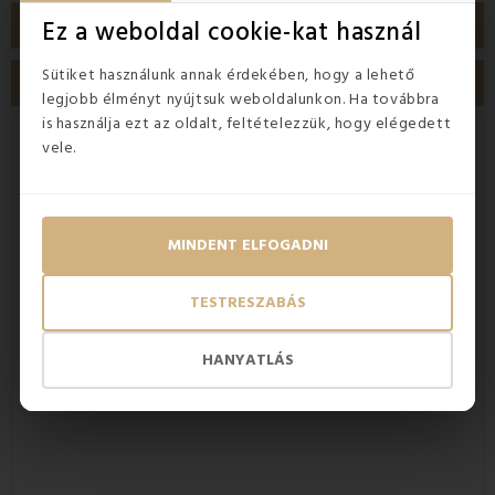
Ez a weboldal cookie-kat használ
TERMÉK RÉSZLETEI
Sütiket használunk annak érdekében, hogy a lehető
VÁSÁRLÓI VÉLEMÉNYEK
legjobb élményt nyújtsuk weboldalunkon. Ha továbbra
is használja ezt az oldalt, feltételezzük, hogy elégedett
vele.
A díszpárnahuzatok rövid időn belül
hangulatosabbá teszik otthonát
A
díszpárnák
stílusos és modern jelleget visznek minden
MINDENT ELFOGADNI
otthonba. A
különböző formák, méretek és
színek
választékával olyan otthont kaphat, amilyenre
mindig is vágyott. Még a leghétköznapibb szobát is
TESTRESZABÁS
feldobják. A díszpárnahuzatok olcsó, mégis hatásos, ha
csinosítani szeretnénk otthonunkat.
HANYATLÁS