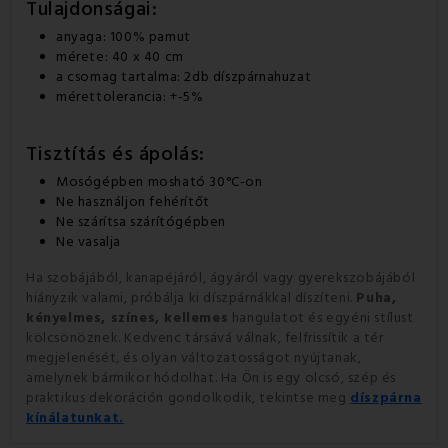
Tulajdonságai:
anyaga: 100% pamut
mérete: 40 x 40 cm
a csomag tartalma: 2db díszpárnahuzat
mérettolerancia: +-5%
Tisztítás és ápolás:
Mosógépben mosható 30°C-on
Ne használjon fehérítőt
Ne szárítsa szárítógépben
Ne vasalja
Ha szobájából, kanapéjáról, ágyáról vagy gyerekszobájából
hiányzik valami, próbálja ki díszpárnákkal díszíteni.
Puha,
kényelmes, színes, kellemes
hangulatot és egyéni stílust
kölcsönöznek. Kedvenc társává válnak, felfrissítik a tér
megjelenését, és olyan változatosságot nyújtanak,
amelynek bármikor hódolhat. Ha Ön is egy olcsó, szép és
praktikus dekoráción gondolkodik, tekintse meg
díszpárna
kínálatunkat.