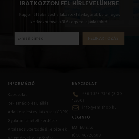
IRATKOZZON FEL HÍRLEVELÜNKRE
Kapjon áttekintést a lakástextil világáról, különleges
kedvezményekről és egyedi ajánlatokról
INFORMÁCIÓ
KAPCSOLAT
+36 1 323 7346 (8:00 -
Kapcsolat
12:00)
Reklamáció és Elállás
info@emishop.hu
Adatkezelési nyilatkozat (GDPR)
CÉGINFÓ
Gyakran ismételt kérdések
EMI EU s.r.o.
Általános Szerződési Feltételek
IČO: 46726608
Vélemények ellenőrzése