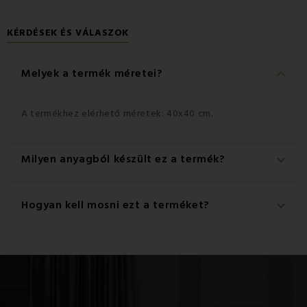
KÉRDÉSEK ÉS VÁLASZOK
keyboard_arrow_down
Melyek a termék méretei?
A termékhez elérhető méretek: 40x40 cm.
Milyen anyagból készült ez a termék?
keyboard_arrow_down
Ez a termék kiváló minőségű anyagból készült: 100%
Hogyan kell mosni ezt a terméket?
keyboard_arrow_down
pamut.
A legjobb eredmény érdekében javasoljuk, hogy a
terméket 30°C-on mossa.