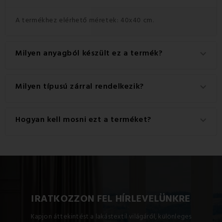
A termékhez elérhető méretek: 40x40 cm.
Milyen anyagból készült ez a termék?
keyboard_arrow_down
Ez a termék kiváló minőségű anyagból készült: 100%
Milyen típusú zárral rendelkezik?
keyboard_arrow_down
pamut.
Ez a termék praktikus Cipzár zárral rendelkezik.
Hogyan kell mosni ezt a terméket?
keyboard_arrow_down
A legjobb eredmény érdekében javasoljuk, hogy a
terméket 30°C-on mossa.
IRATKOZZON FEL HÍRLEVELÜNKRE
Kapjon áttekintést a lakástextil világáról, különleges