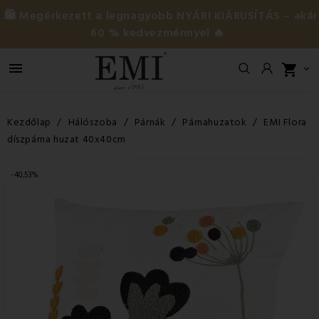
🛍️ Megérkezett a legnagyobb NYÁRI KIÁRUSÍTÁS – akár
60 % kedvezménnyel 🔥

shopping_cart

Kezdőlap
Hálószoba
Párnák
Párnahuzatok
EMI Flora
díszpárna huzat 40x40cm
-40,53%