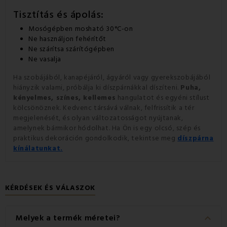
Tisztítás és ápolás:
Mosógépben mosható 30°C-on
Ne használjon fehérítőt
Ne szárítsa szárítógépben
Ne vasalja
Ha szobájából, kanapéjáról, ágyáról vagy gyerekszobájából
hiányzik valami, próbálja ki díszpárnákkal díszíteni.
Puha,
kényelmes, színes, kellemes
hangulatot és egyéni stílust
kölcsönöznek. Kedvenc társává válnak, felfrissítik a tér
megjelenését, és olyan változatosságot nyújtanak,
amelynek bármikor hódolhat. Ha Ön is egy olcsó, szép és
praktikus dekoráción gondolkodik, tekintse meg
díszpárna
kínálatunkat.
KÉRDÉSEK ÉS VÁLASZOK
keyboard_arrow_down
Melyek a termék méretei?