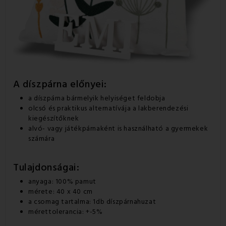
A díszpárna előnyei:
a díszpárna bármelyik helyiséget feldobja
olcsó és praktikus alternatívája a lakberendezési
kiegészítőknek
alvó- vagy játékpárnaként is használható a gyermekek
számára
Tulajdonságai:
anyaga: 100% pamut
mérete: 40 x 40 cm
a csomag tartalma: 1db díszpárnahuzat
mérettolerancia: +-5%