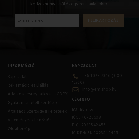
kedvezményekről és egyedi ajánlatokról
INFORMÁCIÓ
KAPCSOLAT
+36 1 323 7346 (8:00 -
Kapcsolat
12:00)
Reklamáció és Elállás
info@emishop.hu
Adatkezelési nyilatkozat (GDPR)
CÉGINFÓ
Gyakran ismételt kérdések
EMI EU s.r.o.
Általános Szerződési Feltételek
IČO: 46726608
Vélemények ellenőrzése
DIČ: 2023542455
Oldaltérkép
IČ DPH: SK 2023542455