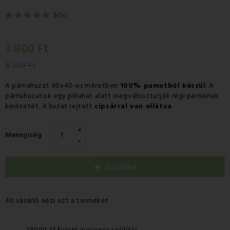
5
(1x)
3 800 Ft
6 390 Ft
A párnahuzat 40x40-es méretben
100% pamutból készül
. A
párnahuzatok egy pillanat alatt megváltoztatják régi párnáinak
kinézetét. A huzat rejtett
cipzárral van ellátva
.
+
Mennyiség
-
KOSÁRBA

40 vásárló nézi ezt a terméket
28990 Ff felett ingyenes szállítás