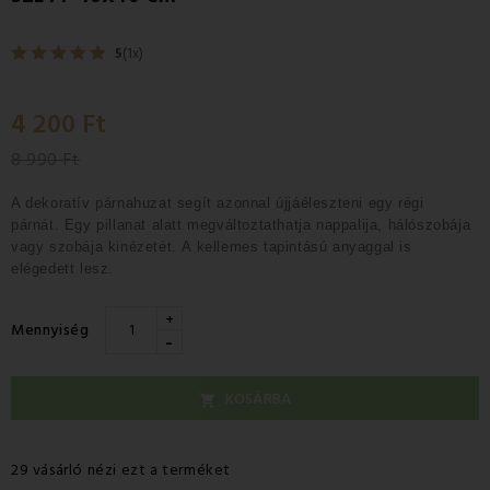
5
(1x)
4 200 Ft
8 990 Ft
A dekoratív párnahuzat segít azonnal
újjáéleszteni egy régi
párnát
.
Egy pillanat alatt megváltoztathatja nappalija, hálószobája
vagy szobája kinézetét.
A kellemes tapintású anyaggal is
elégedett lesz.
+
Mennyiség
-
KOSÁRBA

29 vásárló nézi ezt a terméket