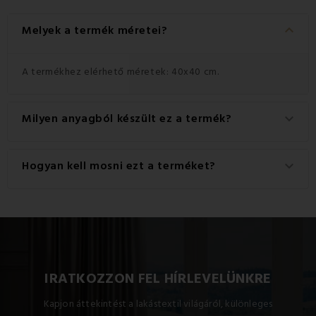
keyboard_arrow_down
Melyek a termék méretei?
A termékhez elérhető méretek: 40x40 cm.
Milyen anyagból készült ez a termék?
keyboard_arrow_down
Ez a termék kiváló minőségű anyagból készült: 100%
Hogyan kell mosni ezt a terméket?
keyboard_arrow_down
poliészter.
A legjobb eredmény érdekében javasoljuk, hogy a
terméket 30°C-on mossa.
IRATKOZZON FEL HÍRLEVELÜNKRE
Kapjon áttekintést a lakástextil világáról, különleges