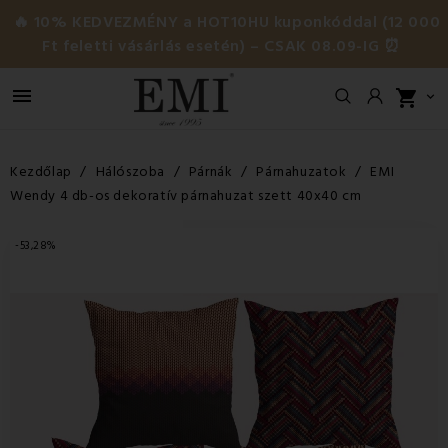
🔥 10% KEDVEZMÉNY a HOT10HU kuponkóddal (12 000
Ft feletti vásárlás esetén) – CSAK 08.09-IG ⏰

shopping_cart

Kezdőlap
Hálószoba
Párnák
Párnahuzatok
EMI
Wendy 4 db-os dekoratív párnahuzat szett 40x40 cm
-53,28%