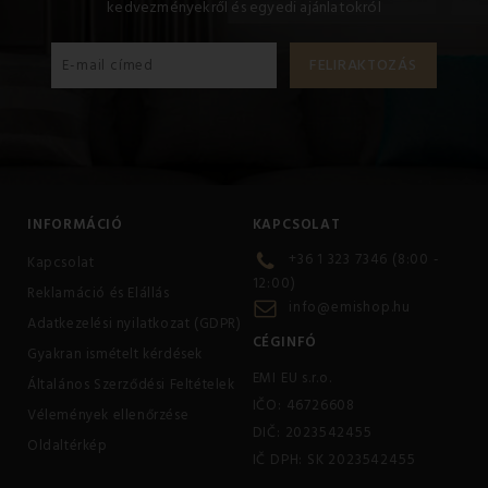
kedvezményekről és egyedi ajánlatokról
INFORMÁCIÓ
KAPCSOLAT
+36 1 323 7346 (8:00 -
Kapcsolat
12:00)
Reklamáció és Elállás
info@emishop.hu
Adatkezelési nyilatkozat (GDPR)
CÉGINFÓ
Gyakran ismételt kérdések
EMI EU s.r.o.
Általános Szerződési Feltételek
IČO: 46726608
Vélemények ellenőrzése
DIČ: 2023542455
Oldaltérkép
IČ DPH: SK 2023542455