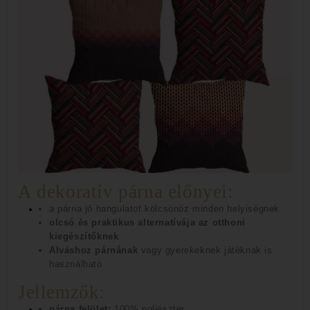
A dekoratív párna előnyei:
a párna jó hangulatot kölcsönöz minden helyiségnek
olcsó és praktikus alternatívája az otthoni
kiegészítőknek
Alváshoz párnának
vagy gyerekeknek játéknak
is
használható
Jellemzők:
párna felület:
100% poliészter