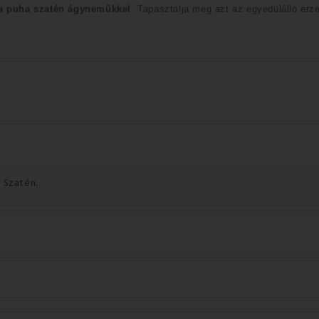
 a puha szatén ágyneműkkel
.
Tapasztalja meg azt az egyedülálló érz
 Szatén.
.