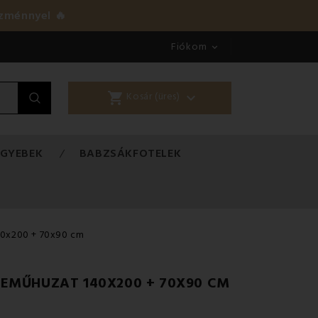
zménnyel 🔥
Fiókom

shopping_cart

Kosár (üres)
EGYEBEK
BABZSÁKFOTELEK
40x200 + 70x90 cm
NEMŰHUZAT 140X200 + 70X90 CM