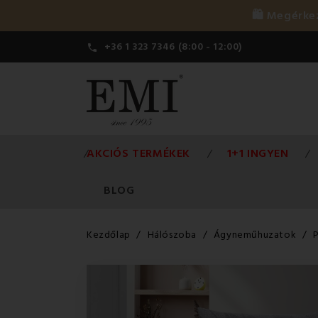
🛍️ Megérk
+36 1 323 7346 (8:00 - 12:00)

AKCIÓS TERMÉKEK
1+1 INGYEN
BLOG
Kezdőlap
Hálószoba
Ágyneműhuzatok