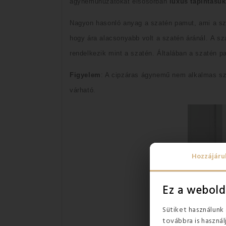
ágyneműhuzatokat elsősorban
luxus tapintásuk
Nagyon hasonló anyag a szatén pamut, ami a sza
hogy ára alacsonyabb volt a szatén áránál.
A sz
rendelkezik mint a szatén.
Általában a szatén 
Figyelem
: A cipzáras ágynemű nem alkalmas sz
várható.
Hozzájáru
Ez a webold
Sütiket használunk
továbbra is használ