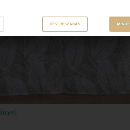
TESTRESZABÁS
MINDE
őnyei