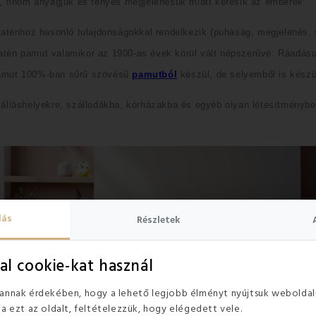
, finom anyagjuk és fényes megjelenésük miatt keresik az emberek.
ténhoz hasonló tulajdonságokkal rendelkezik (puhaság, megjelenés, s
atén pamut valamikor az 1900-as évek körül vált népszerűvé. Ráadásu
pamut 100%-ban sűrű szövésű
pamutból
készül, de selyemből is készü
álláshelyekre, szállodákba, kórházakba és egyéb olyan létesítménybe
lás
Részletek
al cookie-kat használ
 annak érdekében, hogy a lehető legjobb élményt nyújtsuk weboldal
ja ezt az oldalt, feltételezzük, hogy elégedett vele.