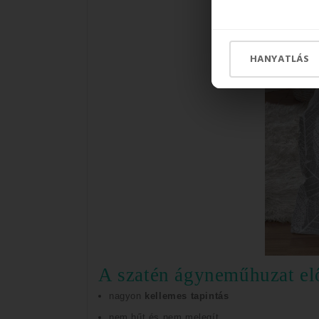
HANYATLÁS
A szatén ágyneműhuzat el
nagyon
kellemes tapintás
nem hűt és nem melegít