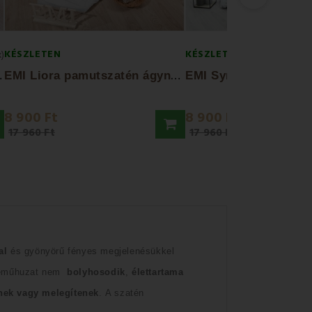
KÉSZLETEN
KÉSZLETEN
x)
E
űhuzat
E
MI Liora pamutszatén ágyneműhuzat
8 900 Ft
8 900 Ft
17 960 Ft
17 960 Ft
al
és gyönyörű fényes megjelenésükkel
neműhuzat nem
bolyhosodik
,
élettartama
nek vagy melegítenek
.
A szatén