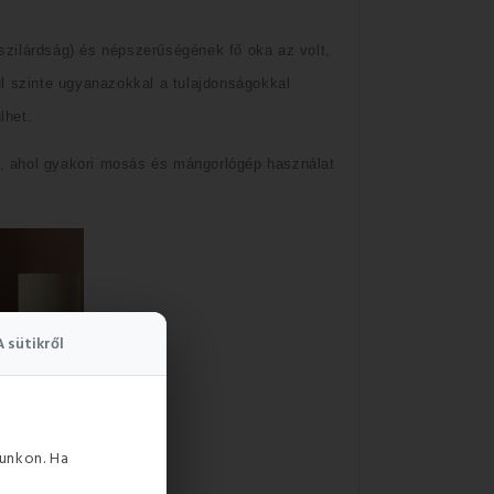
zilárdság) és népszerűségének fő oka az volt,
l szinte ugyanazokkal a tulajdonságokkal
lhet.
, ahol gyakori mosás és mángorlógép használat
A sütikről
unkon. Ha