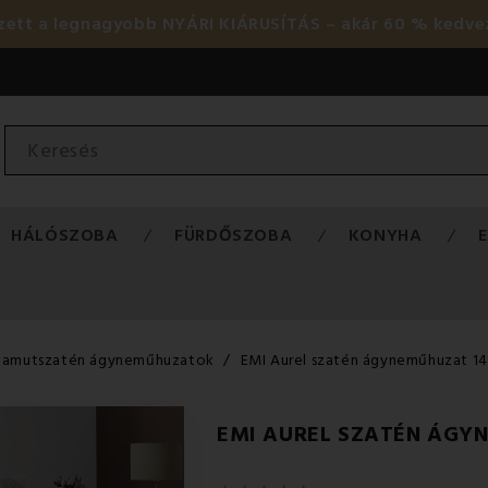
ezett a legnagyobb NYÁRI KIÁRUSÍTÁS – akár 60 % kedve
HÁLÓSZOBA
FÜRDŐSZOBA
KONYHA
Pamutszatén ágyneműhuzatok
EMI Aurel szatén ágyneműhuzat 1
EMI AUREL SZATÉN ÁGY