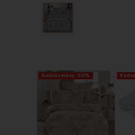
Kedvezmény -50%
Kedv