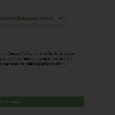
ozzávetőlegesen:
Hétfő
történő házhozszállítás
gyneműhuzat. Az ágyneműhuzMinőségi szatén
gyneműhuzat mintája gyönyörűen díszíti a
s tapintás és minőség
jellemzi őket
.
KOSÁRBA
