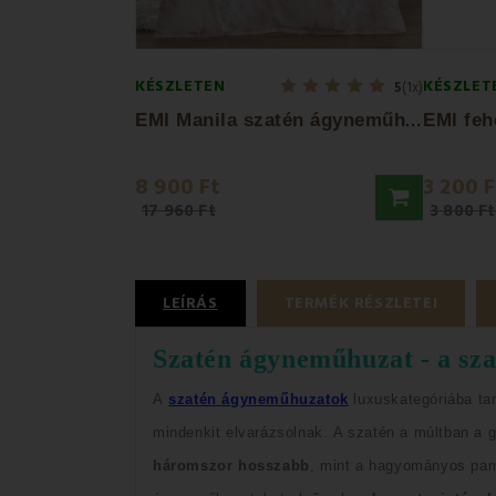
KÉSZLETEN
KÉSZLET
5
(1x)
E
MI Manila szatén ágyneműhuzat 140x200 +...
8 900 Ft
3 200 F
17 960 Ft
3 800 Ft
LEÍRÁS
TERMÉK RÉSZLETEI
Szatén ágyneműhuzat - a sza
A
szatén ágyneműhuzatok
luxuskategóriába ta
mindenkit elvarázsolnak.
A szatén a múltban a 
háromszor hosszabb
, mint a hagyományos p