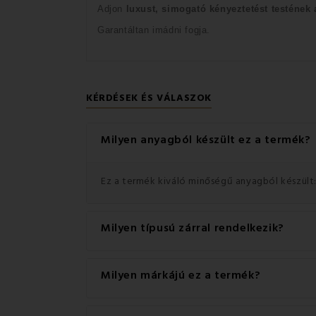
Adjon
luxust, simogató kényeztetést testének
Garantáltan i
mádni fogja.
KÉRDÉSEK ÉS VÁLASZOK
Milyen anyagból készült ez a termék?
Ez a termék kiváló minőségű anyagból készült:
Milyen típusú zárral rendelkezik?
Ez a termék praktikus Cipzár zárral rendelkezik
Milyen márkájú ez a termék?