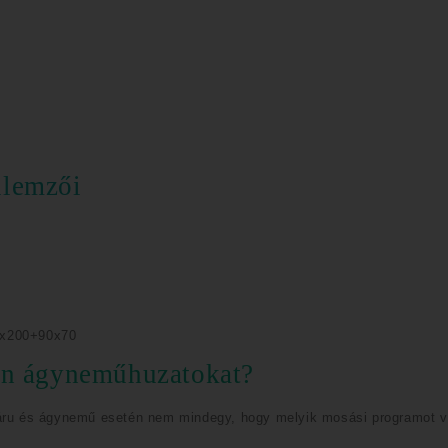
llemzői
40x200+90x70
tén ágyneműhuzatokat?
ru és ágynemű esetén nem mindegy, hogy melyik mosási programot v