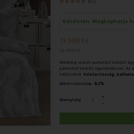
5
(1x)
Készleten. Megkaphatja h
Hétfő 10.08
-
GLS
13 990 Ft
Kedd 11.08
-
Packeta futárral 
19 400 Ft
Minőségi szatén pamutból készült á
pamutból készült ágyneműhuzat. Az á
hálószobát.
Színtartósság, kelleme
±
Mérettoleran
cia:
2%
+
Mennyiség
-