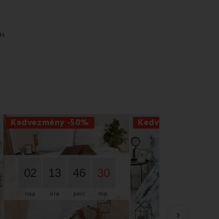
ás
Kedvezmény -50%
Kedvezmény -50%
02
13
46
29
nap
óra
perc
mp.
›