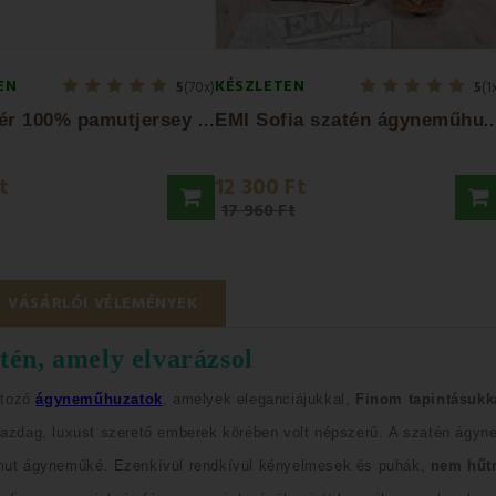
EN
KÉSZLETEN
5
(70x)
5
(1
E
MI fehér 100% pamutjersey gumis lepedő
MI Sofia szatén ágynem
t
12 300 Ft
17 960 Ft
VÁSÁRLÓI VÉLEMÉNYEK
tén, amely elvarázsol
rtozó
ágyneműhuzatok
, amelyek eleganciájukkal,
F
inom
tapintásukk
gazdag, luxust szerető emberek körében volt népszerű.
A szatén ágy
amut ágyneműké.
Ezenkívül rendkívül kényelmesek és puhák,
nem hűt