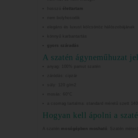
hosszú
élettartam
nem bolyhosodik
elegáns és luxust kölcsönöz hálószobájának
könnyű karbantartás
gyors száradás
A szatén ágyneműhuzat je
anyag: 100% pamut szatén
záródás: cipzár
súly: 120 g/m2
mosás: 60°C
a csomag tartalma: standard méretű szett 1
Hogyan kell ápolni a sza
A szatén
mosógépben mosható
.
Szatén méterá