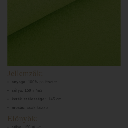
Jellemzők:
anyaga:
100% poliészter
súlya: 150
/m2
g
kerék szélessége:
145 cm
mosás:
csak kézzel
Előnyök:
súlya: 150 g/
m2