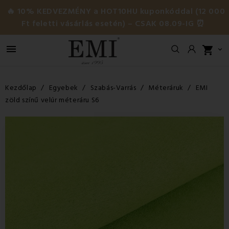
🔥 10% KEDVEZMÉNY a HOT10HU kuponkóddal (12 000
Ft feletti vásárlás esetén) – CSAK 08.09-IG ⏰

shopping_cart

Kezdőlap
Egyebek
Szabás-Varrás
Méteráruk
EMI
zöld színű velúr méteráru S6