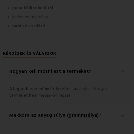
puha felület belülről
kellemes tapintású
tartós és szilárd
KÉRDÉSEK ÉS VÁLASZOK
keyboard_arrow_down
Hogyan kell mosni ezt a terméket?
A legjobb eredmény érdekében javasoljuk, hogy a
terméket Kézi mosás-on mossa.
Mekkora az anyag súlya (grammsúlya)?
keyboard_arrow_down
A termékhez használt anyag súlya 150 g/m2.