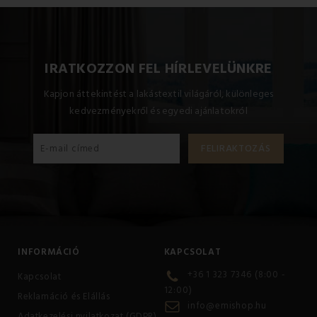
IRATKOZZON FEL HÍRLEVELÜNKRE
Kapjon áttekintést a lakástextil világáról, különleges
kedvezményekről és egyedi ajánlatokról
INFORMÁCIÓ
KAPCSOLAT
+36 1 323 7346 (8:00 -
Kapcsolat
12:00)
Reklamáció és Elállás
info@emishop.hu
Adatkezelési nyilatkozat (GDPR)