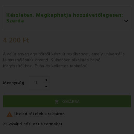
Készleten. Megkaphatja hozzávetőlegesen:
Szerda
Szerda 12.08
-
GLS
4 200 Ft
Csütörtök 13.08
-
Packeta futárral történő
házhozszállítás
A velúr anyag egy
bőrből készült textilszövet
, amely univerzális
felhasználásnak örvend.
Különösen alkalmas belső
kiegészítőkhöz.
Puha és kellemes tapintású
.
+
Mennyiség
-
KOSÁRBA


Utolsó tételek a raktáron
25 vásárló nézi ezt a terméket