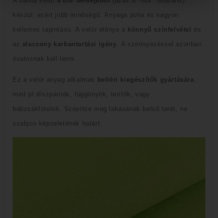
A valódi velúr
a bőr belsejéből
(azaz a "hús" oldaláról)
készül, ezért jobb minőségű.
Anyaga puha és nagyon
kellemes tapintású.
A velúr előnye a
könnyű színfelvétel
és
az
alacsony karbantartási igény
.
A szennyezéssel azonban
óvatosnak kell lenni.
Ez a velúr anyag alkalmas
beltéri kiegészítők gyártására
,
mint pl
díszpárnák, függönyök, terítők, vagy
babzsákfotelok.
Szépítse meg lakásának belső terét
, ne
szabjon képzeletének határt.