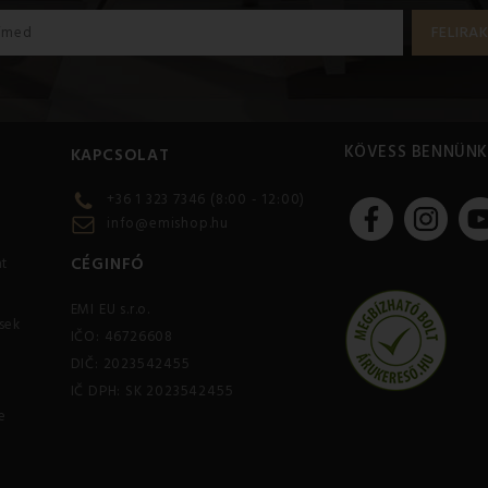
KÖVESS BENNÜNK
KAPCSOLAT
+36 1 323 7346 (8:00 - 12:00)
info@emishop.hu
CÉGINFÓ
at
EMI EU s.r.o.
sek
IČO: 46726608
DIČ: 2023542455
IČ DPH: SK 2023542455
e