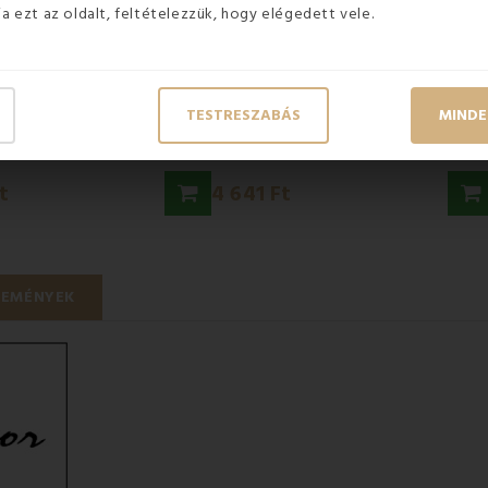
ja ezt az oldalt, feltételezzük, hogy elégedett vele.
EN
KÉSZLETEN
TESTRESZABÁS
MINDE
kozmetikai állótükör
AWD Króm WC papír tartó
t
4 641 Ft
LEMÉNYEK