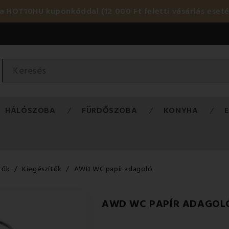
HOT10HU kuponkóddal (12 000 Ft feletti vásárlás eset
HÁLÓSZOBA
FÜRDŐSZOBA
KONYHA
tők
Kiegészítők
AWD WC papír adagoló
AWD WC PAPÍR ADAGOL