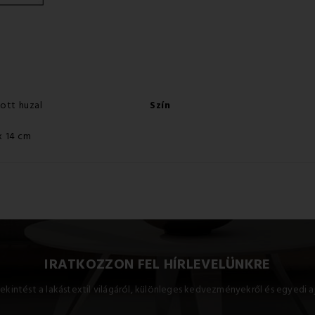
ott huzal
Szín
x 14 cm
IRATKOZZON FEL HÍRLEVELÜNKRE
ekintést a lakástextil világáról, különleges kedvezményekről és egyedi a