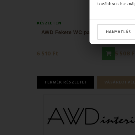
továbbra is használ
KÉSZLETEN
KÉSZLET
HANYATLÁS
AWD Fekete WC papír tartó
AWD 
6 510 Ft
5 508 F
TERMÉK RÉSZLETEI
VÁSÁRLÓI VÉ