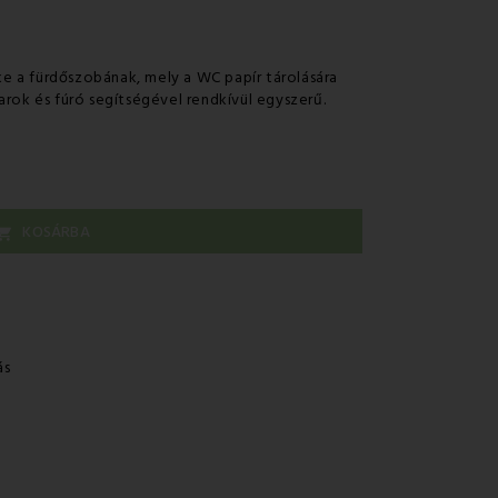
ke a fürdőszobának, mely a WC papír tárolására
arok és fúró segítségével rendkívül egyszerű.
KOSÁRBA

ás