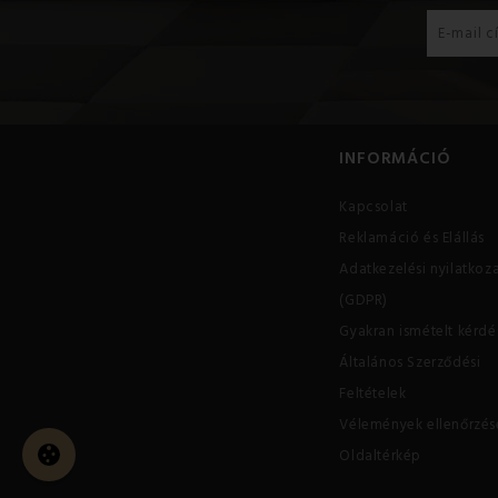
INFORMÁCIÓ
Kapcsolat
Reklamáció és Elállás
Adatkezelési nyilatkoz
(GDPR)
Gyakran ismételt kérdé
Általános Szerződési
Feltételek
Vélemények ellenőrzés
Oldaltérkép