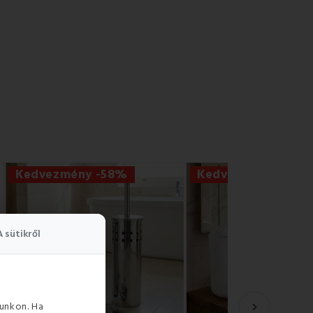
Kedvezmény -58%
Kedvezmény -60%
A sütikről
›
unkon. Ha