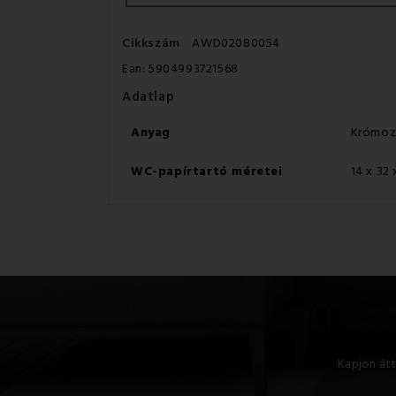
Cikkszám
AWD02080054
Ean:
5904993721568
Adatlap
Anyag
Krómoz
WC-papírtartó méretei
14 x 32 
Kapjon átt