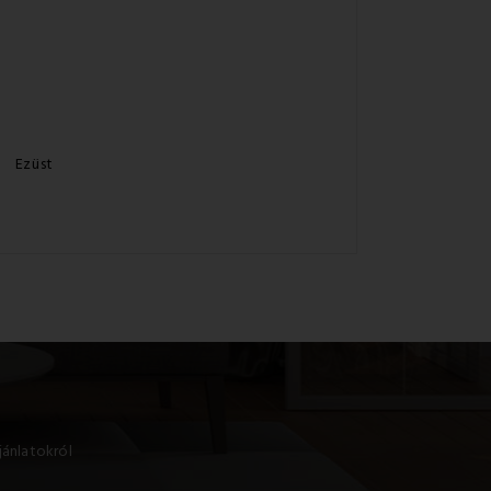
Ezüst
jánlatokról