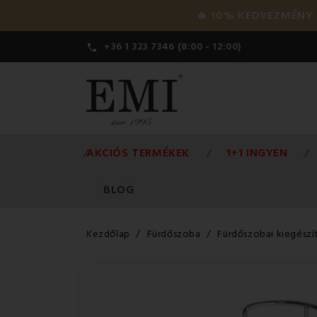
🔥 10% KEDVEZMÉNY a 
+36 1 323 7346 (8:00 - 12:00)

AKCIÓS TERMÉKEK
1+1 INGYEN
BLOG
Kezdőlap
Fürdőszoba
Fürdőszobai kiegészí