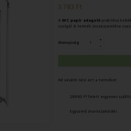
3 783 Ft
A
WC papír adagoló
praktikus kellé
szolgál. A termék összeszerelése csav
+
Mennyiség
-
68 vásárló nézi ezt a terméket
28990 Ff felett ingyenes szállít
Egyszerű áruvisszaküldés