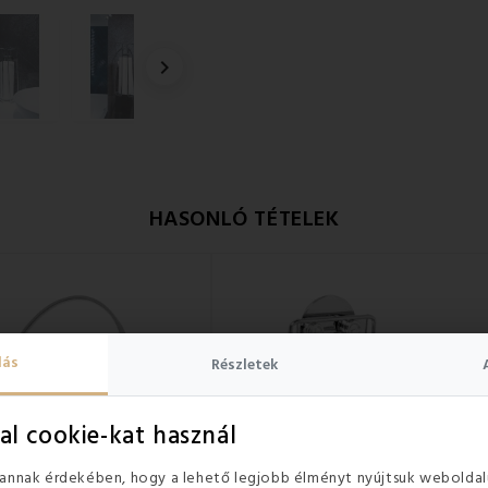

HASONLÓ TÉTELEK
lás
Részletek
al cookie-kat használ
 annak érdekében, hogy a lehető legjobb élményt nyújtsuk weboldal