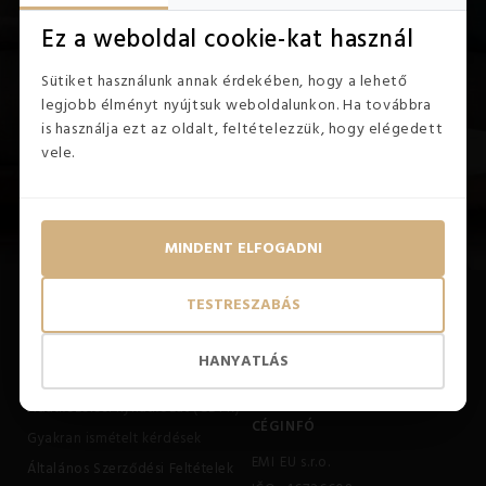
IRATKOZZON FEL HÍRLEVELÜNKRE
Ez a weboldal cookie-kat használ
Kapjon áttekintést a lakástextil világáról, különleges
Sütiket használunk annak érdekében, hogy a lehető
kedvezményekről és egyedi ajánlatokról
legjobb élményt nyújtsuk weboldalunkon. Ha továbbra
is használja ezt az oldalt, feltételezzük, hogy elégedett
vele.
MINDENT ELFOGADNI
TESTRESZABÁS
INFORMÁCIÓ
KAPCSOLAT
+36 1 323 7346 (8:00 -
Kapcsolat
HANYATLÁS
12:00)
Reklamáció és Elállás
info@emishop.hu
Adatkezelési nyilatkozat (GDPR)
CÉGINFÓ
Gyakran ismételt kérdések
EMI EU s.r.o.
Általános Szerződési Feltételek