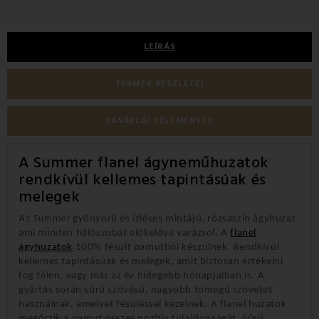
LEÍRÁS
TERMÉK RÉSZLETEI
VÁSÁRLÓI VÉLEMÉNYEK
A Summer flanel ágyneműhuzatok
rendkívül kellemes tapintásúak és
melegek
Az Summer
gyönyörű és ízléses mintájú, rózsaszín ágyhuzat
ami minden hálószobát előkelővé varázsol. A
flanel
ágyhuzatok
100% fésült pamutból készülnek. Rendkívül
kellemes tapintásúak és melegek, amit biztosan értékelni
fog télen, vagy már az év hidegebb hónapjaiban is. A
gyártás során sűrű szövésű, nagyobb tömegű szövetet
használnak, amelyet fésüléssel kezelnek. A flanel huzatok
megőrzik a pamut összes pozitív tulajdonságát. Sűrű