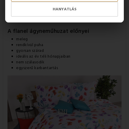
HANYATLÁS
A flanel ágyneműhuzat előnyei
meleg
rendkívül puha
gyorsan szárad
ideális az év téli hónapjaiban
nem szálasodik
egyszerű karbantartás