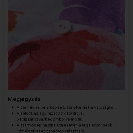
Megjegyzés
A termék színe a képen kissé eltérhet a valóságtól.
Ajánlott az ágyhuzatot kifordítva,
becipzározva/begombolva mosni.
A szárítógép használata esetén a legalacsonyabb
hőmérsékletet tanácsos választani.