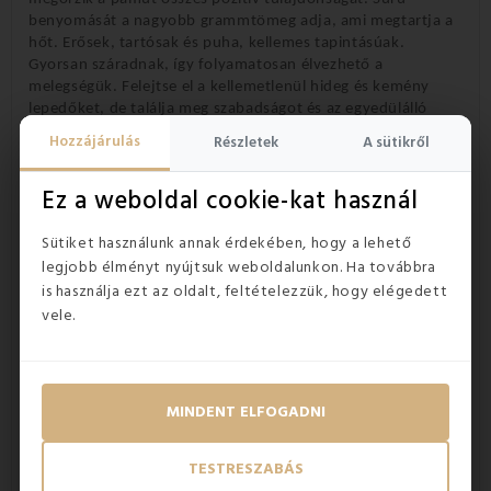
benyomását a nagyobb grammtömeg adja, ami megtartja a
hőt. Erősek, tartósak és puha, kellemes tapintásúak.
Gyorsan száradnak, így folyamatosan élvezhető a
melegségük. Felejtse el a kellemetlenül hideg és kemény
lepedőket, de találja meg szabadságot és az egyedülálló
kényelmet saját otthonában!
Hozzájárulás
Részletek
A sütikről
Ez a weboldal cookie-kat használ
Sütiket használunk annak érdekében, hogy a lehető
legjobb élményt nyújtsuk weboldalunkon. Ha továbbra
is használja ezt az oldalt, feltételezzük, hogy elégedett
vele.
MINDENT ELFOGADNI
TESTRESZABÁS