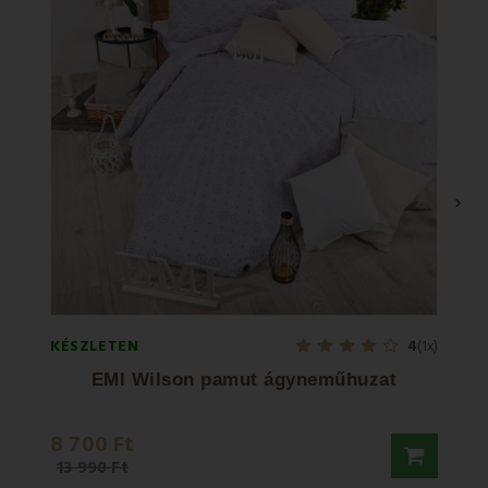
›
KÉSZLETEN
KÉSZL
4
(1x)
EMI Wilson pamut ágyneműhuzat
EMI
8 700 Ft
12 4
13 990 Ft