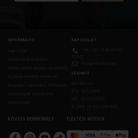
INFORMÁCIÓ
KAPCSOLAT
+36 1 323 7346 (8:00 -
Kapcsolat
12:00)
Reklamáció és Elállás
info@emishop.hu
Adatkezelési nyilatkozat (GDPR)
CÉGINFÓ
Gyakran ismételt kérdések
EMI EU s.r.o.
Általános Szerződési Feltételek
IČO: 46726608
Vélemények ellenőrzése
DIČ: 2023542455
Oldaltérkép
IČ DPH: SK 2023542455
KÖVESS BENNÜNKET
FIZETÉSI MÓDOK