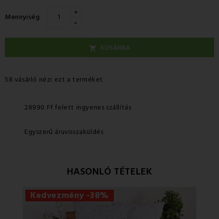
+
Mennyiség
-
KOSÁRBA

58 vásárló nézi ezt a terméket
28990 Ff felett ingyenes szállítás
Egyszerű áruvisszaküldés
HASONLÓ TÉTELEK
Kedvezmény -38%