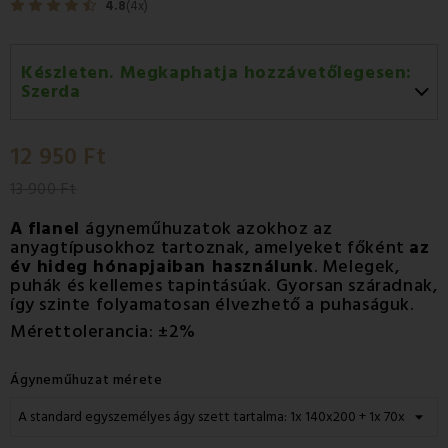
4.8
(4x)
Készleten. Megkaphatja hozzávetőlegesen:
Szerda
Szerda 12.08
-
GLS
12 950 Ft
Csütörtök 13.08
-
Packeta futárral történő
házhozszállítás
13 900 Ft
A flanel
ágyneműhuzatok azokhoz az
anyagtípusokhoz tartoznak, amelyeket főként
az
év hideg hónapjaiban használunk
. Melegek,
puhák és kellemes tapintásúak. Gyorsan száradnak,
így szinte folyamatosan élvezhető a puhaságuk.
Mérettolerancia: ±2%
Ágyneműhuzat mérete