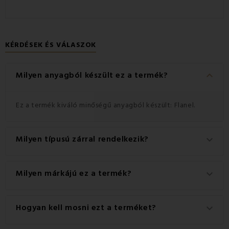
KÉRDÉSEK ÉS VÁLASZOK
keyboard_arrow_down
Milyen anyagból készült ez a termék?
Ez a termék kiváló minőségű anyagból készült: Flanel.
Milyen típusú zárral rendelkezik?
keyboard_arrow_down
Ez a termék praktikus Gombok zárral rendelkezik.
Milyen márkájú ez a termék?
keyboard_arrow_down
Ez a(z) EMI márka eredeti terméke.
Hogyan kell mosni ezt a terméket?
keyboard_arrow_down