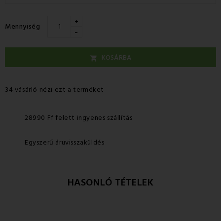
+
Mennyiség
-
KOSÁRBA

34 vásárló nézi ezt a terméket
28990 Ff felett ingyenes szállítás
Egyszerű áruvisszaküldés
HASONLÓ TÉTELEK
Ke