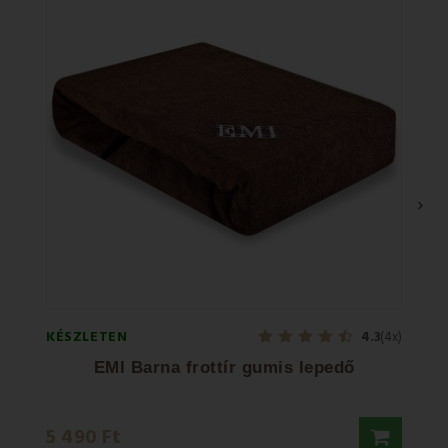
›
KÉSZLETEN
KÉSZL
4.3
(4x)
EMI Barna frottír gumis lepedő
EMI 
15 10
5 490 Ft