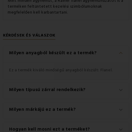
Mint minden ágyneműt, a Rainer flanel ágyneműhuzatot is a
terméken feltüntetett kezelési szimbólumoknak
megfelelően kell karbantartani.
KÉRDÉSEK ÉS VÁLASZOK
keyboard_arrow_down
Milyen anyagból készült ez a termék?
Ez a termék kiváló minőségű anyagból készült: Flanel.
Milyen típusú zárral rendelkezik?
keyboard_arrow_down
Ez a termék praktikus Gombok zárral rendelkezik.
Milyen márkájú ez a termék?
keyboard_arrow_down
Ez a(z) EMI márka eredeti terméke.
Hogyan kell mosni ezt a terméket?
keyboard_arrow_down