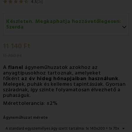
4.5
(2x)
Készleten. Megkaphatja hozzávetőlegesen:
Szerda
Szerda 12.08
-
GLS
11 140 Ft
Csütörtök 13.08
-
Packeta futárral történő
házhozszállítás
11 700 Ft
A
flanel
ágyneműhuzatok azokhoz az
anyagtípusokhoz tartoznak, amelyeket
főként
az év hideg hónapjaiban használunk
.
Melegek, puhák és kellemes tapintásúak. Gyorsan
száradnak, így szinte folyamatosan élvezhető a
puhaságuk.
Mérettolerancia: ±2%
Ágyneműhuzat mérete