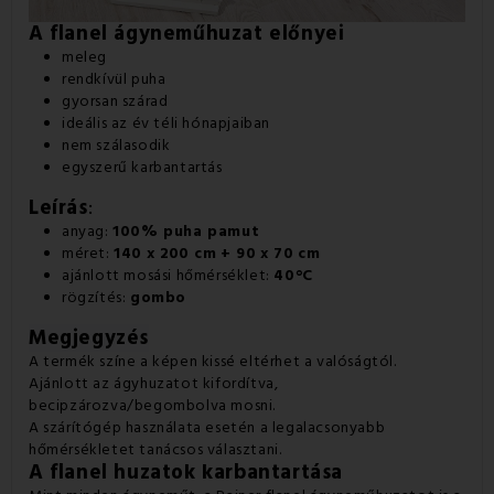
A flanel ágyneműhuzat előnyei
meleg
rendkívül puha
gyorsan szárad
ideális az év téli hónapjaiban
nem szálasodik
egyszerű karbantartás
Leírás
:
anyag:
100% puha pamut
méret:
140 x 200 cm + 90 x 70 cm
ajánlott mosási hőmérséklet:
40
°C
rögzítés:
gombo
Megjegyzés
A termék színe a képen kissé eltérhet a valóságtól.
Ajánlott az ágyhuzatot kifordítva,
becipzározva/begombolva mosni.
A szárítógép használata esetén a legalacsonyabb
hőmérsékletet tanácsos választani.
A flanel huzatok karbantartása