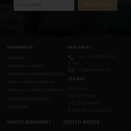
INFORMÁCIÓ
KAPCSOLAT
+36 1 323 7346 (8:00 -
Kapcsolat
12:00)
Reklamáció és Elállás
info@emishop.hu
Adatkezelési nyilatkozat (GDPR)
CÉGINFÓ
Gyakran ismételt kérdések
EMI EU s.r.o.
Általános Szerződési Feltételek
IČO: 46726608
Vélemények ellenőrzése
DIČ: 2023542455
Oldaltérkép
IČ DPH: SK 2023542455
KÖVESS BENNÜNKET
FIZETÉSI MÓDOK