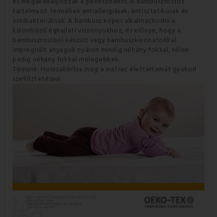
és megakadályozzák a penészedést. A bambuszrostot
tartalmazó termékek antiallergiásak, antisztatikusak és
antibakteriálisak. A bambusz képes alkalmazkodni a
különböző éghajlati viszonyokhoz, és előnye, hogy a
bambuszrostból készült vagy bambuszkivonatokkal
impregnált anyagok nyáron mindig néhány fokkal, télen
pedig néhány fokkal melegebbek.
Tippünk: Hosszabbítsa meg a matrac élettartamát gyakori
szellőztetéssel.