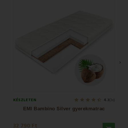
›
KÉSZLETEN
KÉSZL
4.3
(3x)
EMI Bambino Silver gyerekmatrac
32 790 Ft
13 59