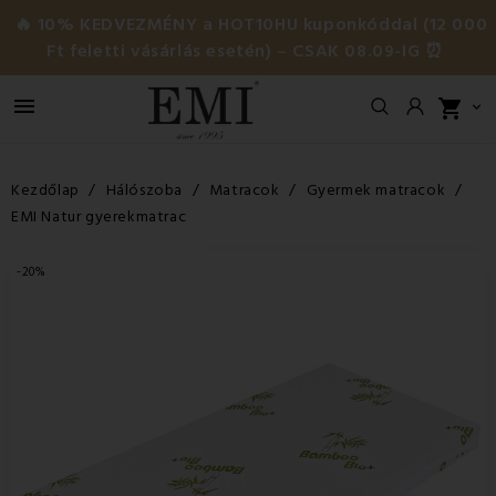
🔥 10% KEDVEZMÉNY a HOT10HU kuponkóddal (12 000
Ft feletti vásárlás esetén) – CSAK 08.09-IG ⏰

shopping_cart

Kezdőlap
Hálószoba
Matracok
Gyermek matracok
EMI Natur gyerekmatrac
-20%