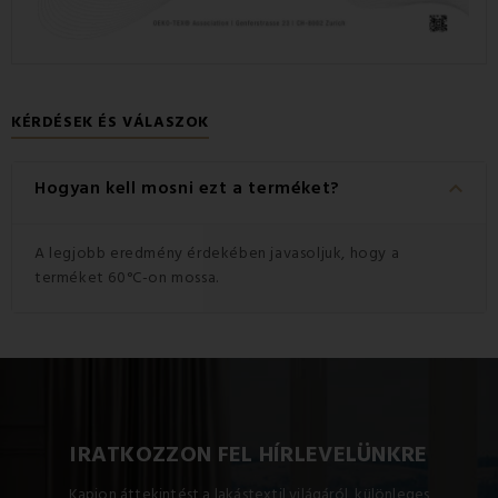
KÉRDÉSEK ÉS VÁLASZOK
keyboard_arrow_down
Hogyan kell mosni ezt a terméket?
A legjobb eredmény érdekében javasoljuk, hogy a
terméket 60°C-on mossa.
IRATKOZZON FEL HÍRLEVELÜNKRE
Kapjon áttekintést a lakástextil világáról, különleges