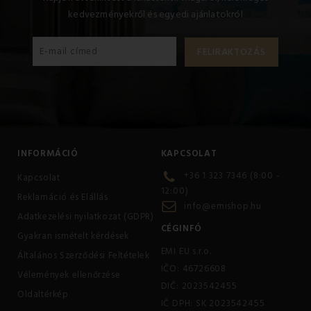
kedvezményekről és egyedi ajánlatokról
INFORMÁCIÓ
KAPCSOLAT
+36 1 323 7346 (8:00 -
Kapcsolat
12:00)
Reklamáció és Elállás
info@emishop.hu
Adatkezelési nyilatkozat (GDPR)
CÉGINFÓ
Gyakran ismételt kérdések
EMI EU s.r.o.
Általános Szerződési Feltételek
IČO: 46726608
Vélemények ellenőrzése
DIČ: 2023542455
Oldaltérkép
IČ DPH: SK 2023542455