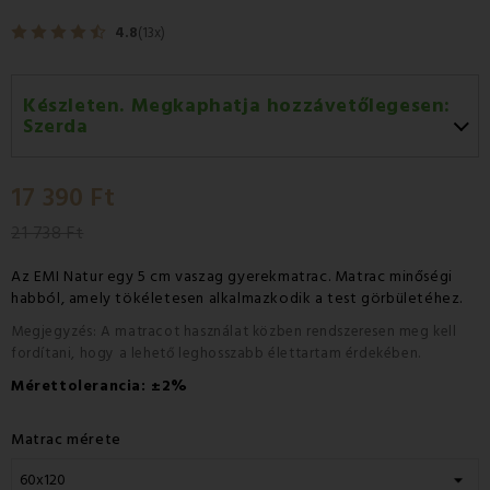
4.8
(13x)
Készleten. Megkaphatja hozzávetőlegesen:
Szerda
Szerda 12.08
-
GLS
17 390 Ft
Csütörtök 13.08
-
Packeta futárral történő
házhozszállítás
21 738 Ft
Az EMI Natur egy 5 cm vaszag gyerekmatrac. Matrac minőségi
habból, amely tökéletesen alkalmazkodik a test görbületéhez.
Megjegyzés: A matracot használat közben rendszeresen meg kell
fordítani, hogy a lehető leghosszabb élettartam érdekében.
Mérettolerancia:
±2%
Matrac mérete