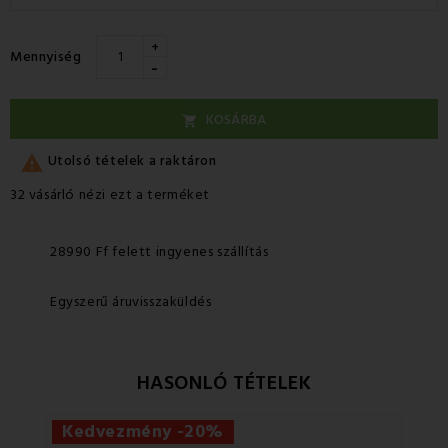
+
Mennyiség
-
KOSÁRBA


Utolsó tételek a raktáron
32 vásárló nézi ezt a terméket
28990 Ff felett ingyenes szállítás
Egyszerű áruvisszaküldés
HASONLÓ TÉTELEK
Kedvezmény -20%
Ke