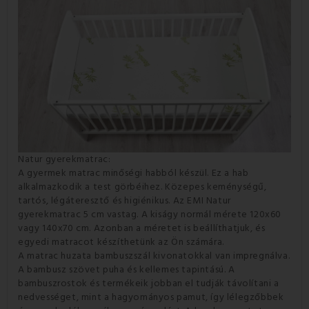
Natur gyerekmatrac:
A gyermek matrac minőségi habból készül. Ez a hab
alkalmazkodik a test görbéihez. Közepes keménységű,
tartós, légáteresztő és higiénikus. Az EMI Natur
gyerekmatrac 5 cm vastag. A kiságy normál mérete 120x60
vagy 140x70 cm. Azonban a méretet is beállíthatjuk, és
egyedi matracot készíthetünk az Ön számára.
A matrac huzata bambuszszál kivonatokkal van impregnálva.
A bambusz szövet puha és kellemes tapintású. A
bambuszrostok és termékeik jobban el tudják távolítani a
nedvességet, mint a hagyományos pamut, így lélegzőbbek