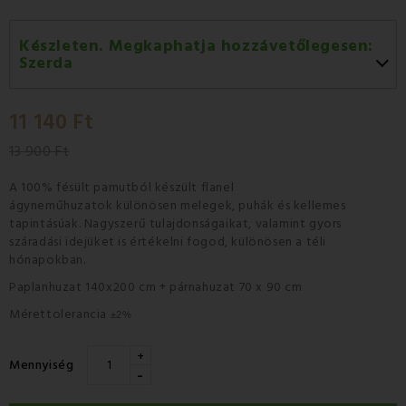
Készleten. Megkaphatja hozzávetőlegesen:
Szerda
Szerda 12.08
-
GLS
11 140 Ft
Csütörtök 13.08
-
Packeta futárral történő
házhozszállítás
13 900 Ft
A
100% fésült pamutból
készült flanel
ágyneműhuzatok
különösen melegek, puhák és kellemes
tapintásúak
. Nagyszerű tulajdonságaikat, valamint gyors
száradási idejüket is értékelni fogod, különösen a
téli
hónapokban
.
Paplanhuzat 140x200 cm + párnahuzat 70 x 90 cm
Mérettolerancia
±2%
+
Mennyiség
-