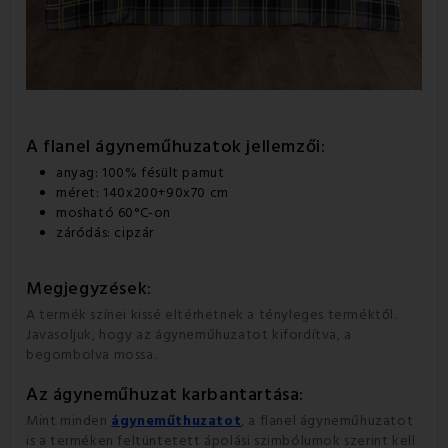
A flanel ágyneműhuzatok jellemzői:
anyag: 100% fésült pamut
méret: 140x200+90x70 cm
mosható 60°C-on
záródás: cipzár
Megjegyzések:
A termék színei kissé eltérhetnek a tényleges terméktől.
Javasoljuk, hogy az ágyneműhuzatot kifordítva, a
begombolva mossa.
Az ágyneműhuzat
karbantartása:
Mint minden
ágyneműthuzatot
, a flanel ágyneműhuzatot
is a terméken feltüntetett ápolási szimbólumok szerint kell