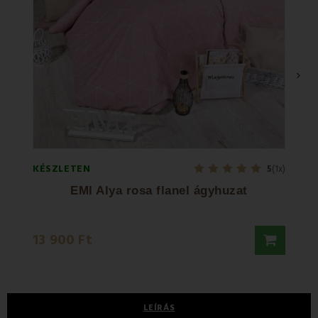
›
KÉSZLETEN
KÉSZL
5
(1x)
EMI Alya rosa flanel ágyhuzat
11 14
13 900 Ft
11 70
LEÍRÁS