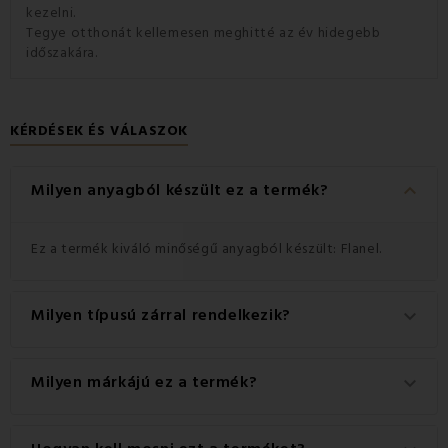
kezelni.
Tegye otthonát kellemesen meghitté az év hidegebb
időszakára.
KÉRDÉSEK ÉS VÁLASZOK
keyboard_arrow_down
Milyen anyagból készült ez a termék?
Ez a termék kiváló minőségű anyagból készült: Flanel.
Milyen típusú zárral rendelkezik?
keyboard_arrow_down
Ez a termék praktikus Cipzár zárral rendelkezik.
Milyen márkájú ez a termék?
keyboard_arrow_down
Ez a(z) EMI márka eredeti terméke.