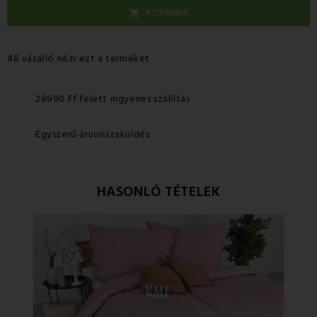
KOSÁRBA

48 vásárló nézi ezt a terméket
28990 Ff felett ingyenes szállítás
Egyszerű áruvisszaküldés
HASONLÓ TÉTELEK
Ke