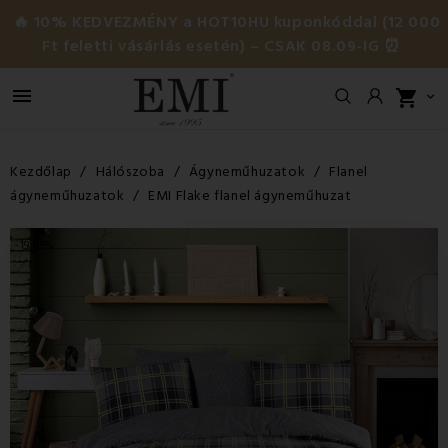
🔥 10% KEDVEZMÉNY a HOT10HU kuponkóddal (12 000
Ft feletti vásárlás esetén) – CSAK 08.09-IG ⏰

shopping_cart

Kezdőlap
Hálószoba
Ágyneműhuzatok
Flanel
ágyneműhuzatok
EMI Flake flanel ágyneműhuzat
-19,85%