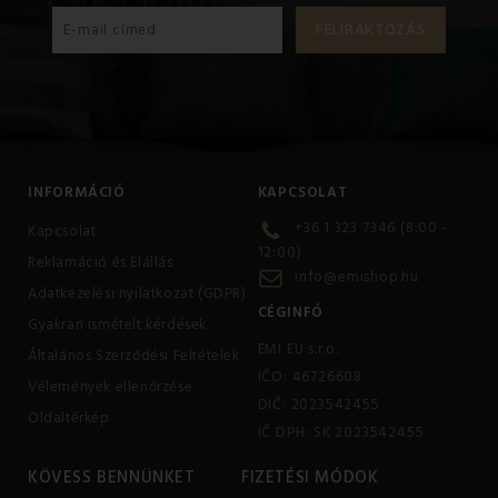
INFORMÁCIÓ
KAPCSOLAT
+36 1 323 7346 (8:00 -
Kapcsolat
12:00)
Reklamáció és Elállás
info@emishop.hu
Adatkezelési nyilatkozat (GDPR)
CÉGINFÓ
Gyakran ismételt kérdések
EMI EU s.r.o.
Általános Szerződési Feltételek
IČO: 46726608
Vélemények ellenőrzése
DIČ: 2023542455
Oldaltérkép
IČ DPH: SK 2023542455
KÖVESS BENNÜNKET
FIZETÉSI MÓDOK