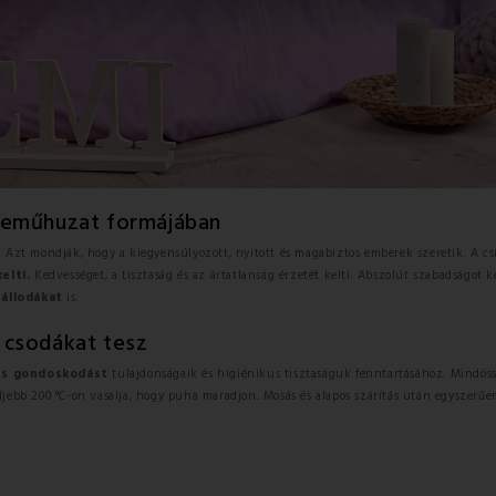
neműhuzat formájában
. Azt mondják, hogy a kiegyensúlyozott, nyitott és magabiztos emberek szeretik. A c
elti.
Kedvességet, a tisztaság és az ártatlanság érzetét kelti. Abszolút szabadságot 
zállodákat
is.
 csodákat tesz
es gondoskodást
tulajdonságaik és higiénikus tisztaságuk fenntartásához. Mindöss
ljebb 200 °C-on vasalja, hogy puha maradjon. Mosás és alapos szárítás után egyszerűe