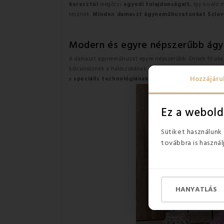
keresztül
megőrzi
egyedi tulajdonságait,
így kiváló 
tesznek.
Minden damaszt ágyneműhuzatunkat Szlová
Modern és egyre népszerűbb ág
A damaszt ágyneműhuzat egyre népszerűbb. Ennek fő ok
kölcsönöznek a hálószobának.
Az egyszerű elegancia
e
Hozzájáru
a
speciális technológiának
és a végső felületkezelésne
Ez a webold
Sütiket használunk
továbbra is használ
HANYATLÁS