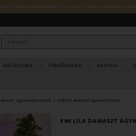
HOT10HU kuponkóddal (12 000 Ft feletti vásárlás eset
HÁLÓSZOBA
FÜRDŐSZOBA
KONYHA
Damaszt ágyneműhuzatok
EMI lila damaszt ágyneműhuzat
EMI LILA DAMASZT ÁG