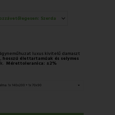
ozzávetőlegesen:
Szerda
rral történő házhozszállítás
ágyneműhuzat luxus kivitelű damaszt
n,
hosszú élettartamúak és selymes
k.
Mérettoleranica: ±2%