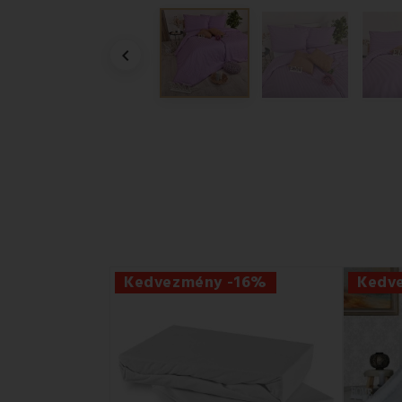

Kedvezmény -16%
Kedv