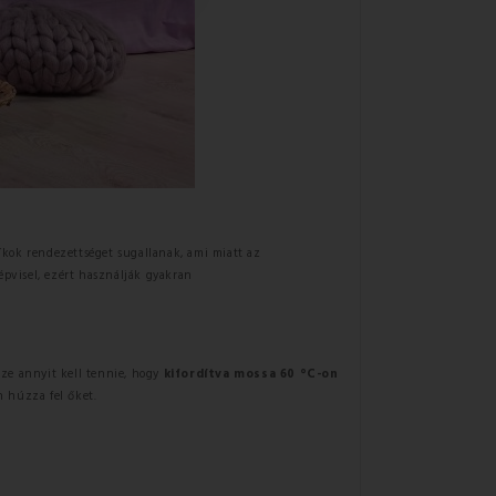
síkok rendezettséget sugallanak, ami miatt az
képvisel, ezért használják gyakran
ze annyit kell tennie, hogy
kifordítva mossa 60 °C-on
n húzza fel őket.