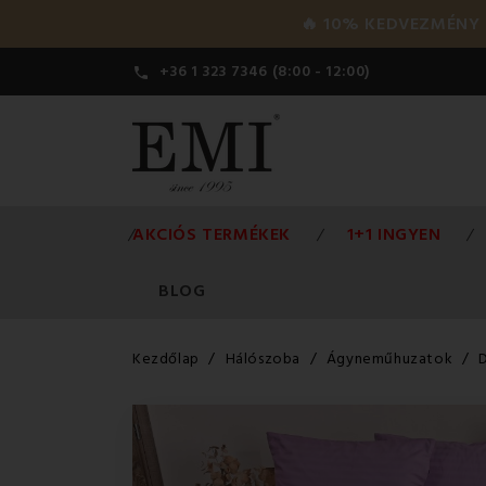
🔥 10% KEDVEZMÉNY a 
+36 1 323 7346 (8:00 - 12:00)

AKCIÓS TERMÉKEK
1+1 INGYEN
BLOG
Kezdőlap
Hálószoba
Ágyneműhuzatok