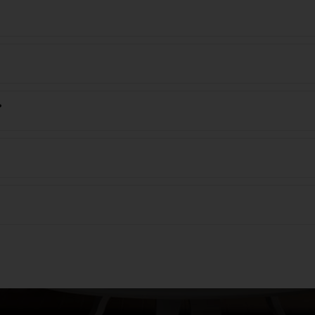
ik.
gy a terméket 60°C-on mossa.
?
: 100% pamut.
személyes ágy szett tartalma: 1x 140x200 + 1x 70x90, A kibővített 
Francia szett 200x240 + 2x (70x90), Francia szett 220x240 + 2x (70x9
, Párna 45x45, Párna 40x40, Párna 35x45, Nagy hengeres párnahuzat, 