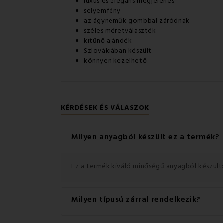
luxus és elegáns megjelenés
selyemfény
az ágyneműk gombbal záródnak
széles méretválaszték
kitűnő ajándék
Szlovákiában készült
könnyen kezelhető
KÉRDÉSEK ÉS VÁLASZOK
Milyen anyagból készült ez a termék?
Ez a termék kiváló minőségű anyagból készült
Milyen típusú zárral rendelkezik?