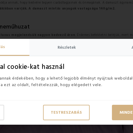
módja annak, hogy kedvére tegyen családtagjainak és önmagának. A damaszt ágynam
kiában varrják. A damaszt mintás anyagok vastagsága 140g/m2.
yneműhuzat
a
luxus megjelenésük nagyon kedvező áron
. Érdemes befektetni beléjük, mert 
ágyneműhuzatok
formájában egy csipet új életet lehel a legátlagosabb hálószobáb
lás
Részletek
k köszönhető.
al cookie-kat használ
 annak érdekében, hogy a lehető legjobb élményt nyújtsuk weboldal
ja ezt az oldalt, feltételezzük, hogy elégedett vele.
TESTRESZABÁS
MINDE