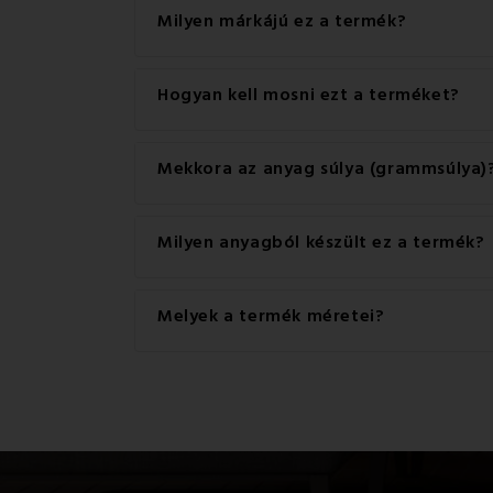
Ez a termék praktikus Gombok zárral rendelkez
Milyen márkájú ez a termék?
Ez a(z) EMI márka eredeti terméke.
Hogyan kell mosni ezt a terméket?
A legjobb eredmény érdekében javasoljuk, ho
Mekkora az anyag súlya (grammsúlya)
A termékhez használt anyag súlya 140 g/m2.
Milyen anyagból készült ez a termék?
Ez a termék kiváló minőségű anyagból készült
Melyek a termék méretei?
A termékhez elérhető méretek: A standard egy
1x 70x90, Francia szett 200x220 + 2x (70x90), 
70x90, Párna 50x70, Párna 45x65, Párna 50x50
telefonon.