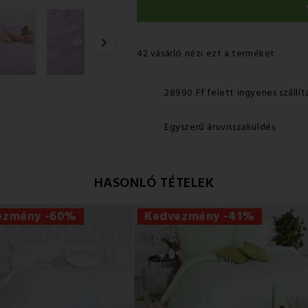

42 vásárló nézi ezt a terméket
28990 Ff felett ingyenes szállít
Egyszerű áruvisszaküldés
HASONLÓ TÉTELEK
ezmény -60%
Kedvezmény -41%