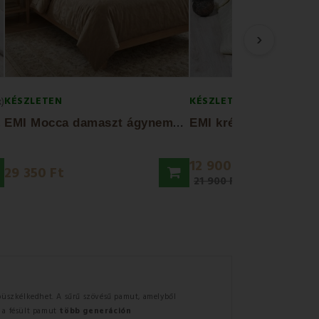
›
KÉSZLETEN
KÉSZLETEN
x)
E
t
E
MI Mocca damaszt ágyneműhuzat 140x200 +...
12 900 Ft
29 350 Ft
21 900 Ft
üszkélkedhet. A sűrű szövésű pamut, amelyből
 a fésült pamut
több generáción