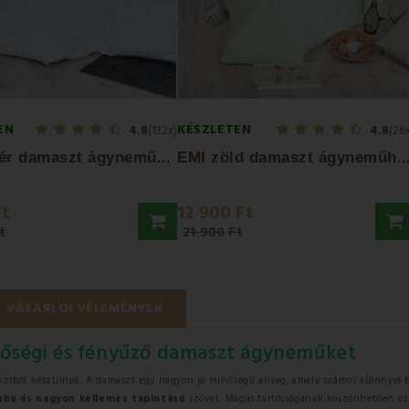
EN
KÉSZLETEN
4.8
(132x)
4.8
(26
E
MI fehér damaszt ágyneműhuzat
MI zöld damaszt ágyneműhuza
Ft
12 900 Ft
t
21 900 Ft
VÁSÁRLÓI VÉLEMÉNYEK
nőségi és fényűző damaszt ágyneműket
ztból készülnek. A damaszt egy nagyon jó minőségű anyag, amely számos előnnyel b
ha és nagyon kellemes tapintású
szövet. Magas tartósságának köszönhetően ez