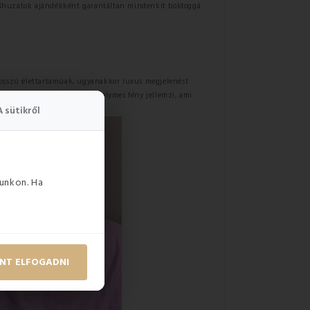
űhuzatok ajándékként garantáltan mindenkit boldoggá
mosszú élettartamúak, ugyanakkor luxus megjelenést
a is. A damaszt ágyneműket selymes fény jellemzi, ami
A sütikről
unkon. Ha
NT ELFOGADNI