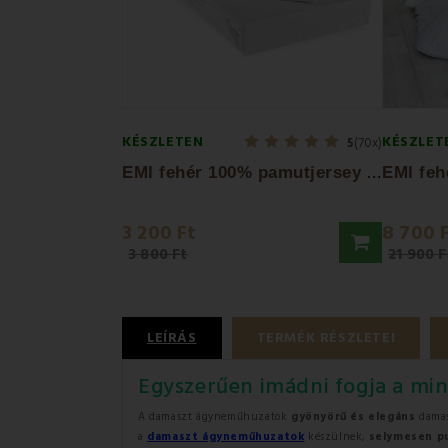
KÉSZLETEN
KÉSZLET
5
(70x)
E
MI fehér 100% pamutjersey gumis lepedő
3 200 Ft
8 700 
3 800 Ft
21 900 F
LEÍRÁS
TERMÉK RÉSZLETEI
Egyszerűen imádni fogja a mi
A damaszt ágyneműhuzatok
gyönyörű és elegáns
damas
a
damaszt ágyneműhuzatok
készülnek,
selymesen pu