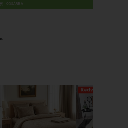
KOSÁRBA

ás
Kedvezmény -41%