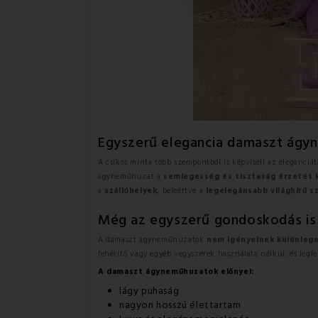
Egyszerű elegancia damaszt ágy
A csíkos minta több szempontból is képviseli az eleganciát
ágyneműhuzat a
semlegesség és tisztaság érzetét k
a
szállóhelyek,
beleértve a
legelegánsabb világhírű s
Még az egyszerű gondoskodás is
A damaszt ágyneműhuzatok
nem igényelnek különleg
fehérítő vagy egyéb vegyszerek használata nélkül, és legfe
A damaszt ágyneműhuzatok előnyei:
lágy puhaság
nagyon hosszú élettartam