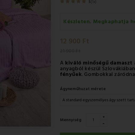
5
(1x)
Készleten. Megkaphatja h
Szerda 12.08
-
GLS
12 900 Ft
Csütörtök 13.08
-
Packeta futá
21 900 Ft
A
kiváló
minőségű
damaszt
anyagból készül Szlovákiába
fényűek
. Gombokkal záródna
Ágyneműhuzat mérete
+
Mennyiség
-