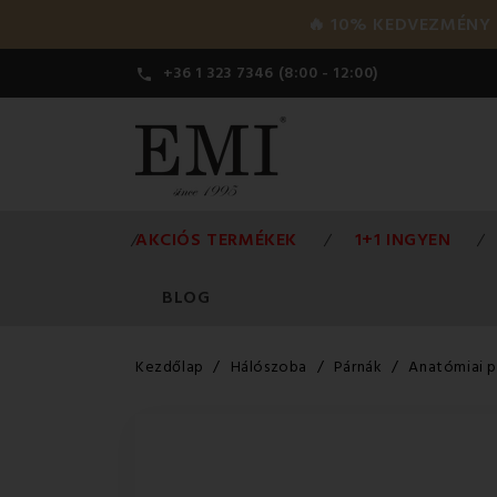
🔥 10% KEDVEZMÉNY a 
+36 1 323 7346 (8:00 - 12:00)

AKCIÓS TERMÉKEK
1+1 INGYEN
BLOG
Kezdőlap
Hálószoba
Párnák
Anatómiai p