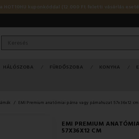
HOT10HU kuponkóddal (12 000 Ft feletti vásárlás eset
HÁLÓSZOBA
FÜRDŐSZOBA
KONYHA
árnák
EMI Premium anatómiai párna vagy párnahuzat 57x36x12 cm
EMI PREMIUM ANATÓMI
57X36X12 CM