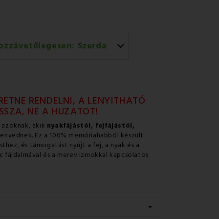
ozzávetőlegesen:
Szerda
rral történő házhozszállítás
ETNE RENDELNI, A LENYITHATÓ
SZA, NE A HUZATOT!
s azoknak, akik
nyakfájástól, fejfájástól,
envednek. Ez a 100% memóriahabból készült
thez, és támogatást nyújt a fej, a nyak és a
nc fájdalmával és a merev izmokkal kapcsolatos