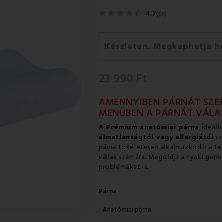
4.7
(6x)
Készleten. Megkaphatja h
Szerda 12.08
-
GLS
23 990 Ft
Csütörtök 13.08
-
Packeta futá
AMENNYIBEN PÁRNÁT SZER
MENÜBEN A PÁRNÁT VÁLAS
A Prémium anatómiai párna
ideáli
álmatlanságtól vagy allergiától
sz
párna tökéletesen alkalmazkodik a tes
vállak számára. Megoldja a nyaki geri
problémákat is.
Párna