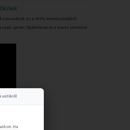
dőknek
l
szenvednek. Ez a 100% memóriahabból
a nyaki gerinc fájdalmával és a merev izmokkal
A sütikről
unkon. Ha