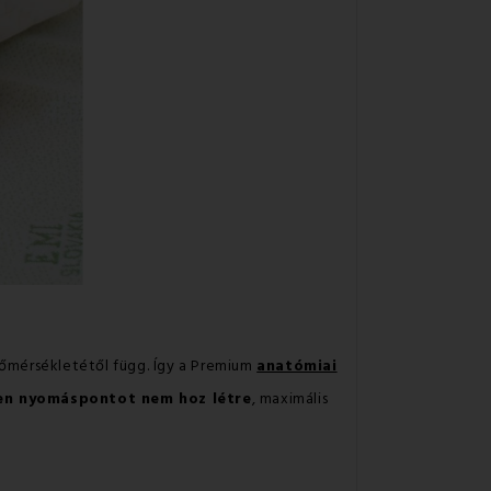
hőmérsékletétől függ. Így a Premium
anatómiai
en nyomáspontot nem hoz létre
, maximális