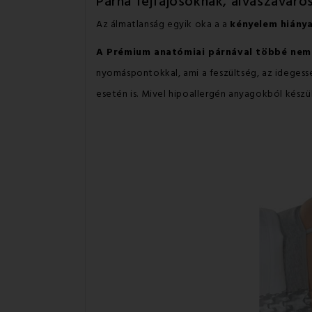
Párna fejfájósoknak, alvászavaro
Az álmatlanság egyik oka a a
kényelem hiány
A Prémium anatómiai párnával többé nem ke
nyomáspontokkal, ami a feszültség, az idegessé
esetén is. Mivel hipoallergén anyagokból készül