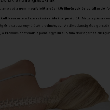
soknak és allergiásoknak
a
, amelyet a
nem megfelelő alvási körülmények és az állandó f
ll keresnie a feje számára ideális pozíciót.
Maga a párna kén
g és a stressz enyhülését eredményezi. Az álmatlanság és a görcsök
, a Premium anatómikus párna egyedülálló tulajdonságait az allergiáso