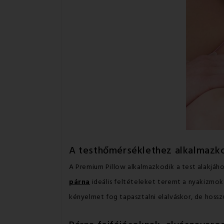
A testhőmérséklethez alkalmazk
A Premium Pillow alkalmazkodik a test alakjáh
párna
ideális feltételeket teremt a nyakizmok 
kényelmet fog tapasztalni elalváskor, de hosszú