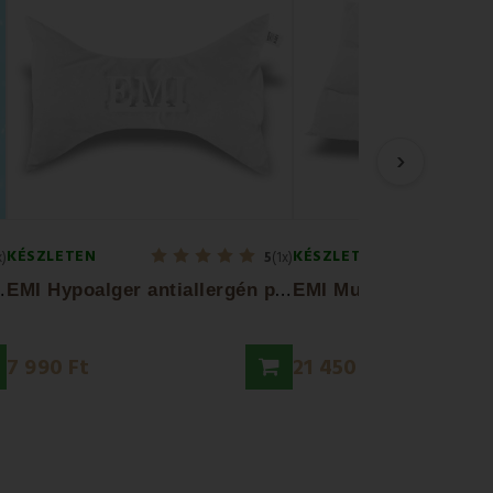
›
KÉSZLETEN
KÉSZLETEN
x)
5
(1x)
E
2x34x10 cm
E
MI Hypoalger antiallergén párna
7 990 Ft
21 450 Ft