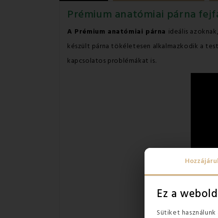
Prémium anatómiai párna fejf
A Prémium anatómiai párna
ideális azoknak
készült párna tökéletesen alkalmazkodik a testh
kapcsolatos problémákat is.
Hozzájáru
Ez a webold
Sütiket használunk