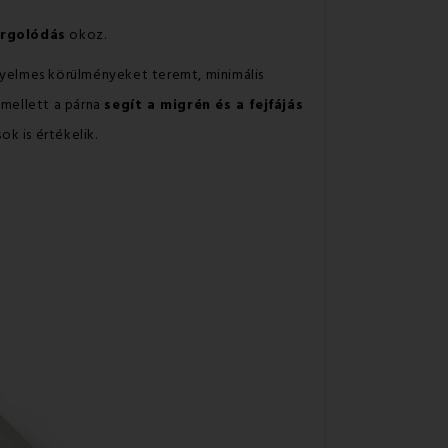
orgolódás
okoz.
yelmes körülményeket teremt, minimális
 mellett a párna
segít a migrén és a fejfájás
k is értékelik.