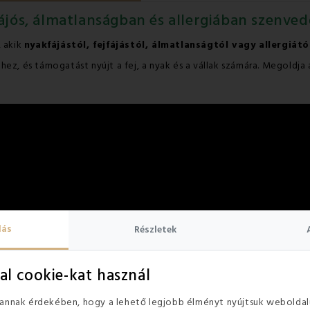
ájós, álmatlanságban és allergiában szenve
, akik
nyakfájástól, fejfájástól, álmatlanságtól vagy allergiátó
ez, és támogatást nyújt a fej, a nyak és a vállak számára. Megoldja 
lás
Részletek
al cookie-kat használ
 annak érdekében, hogy a lehető legjobb élményt nyújtsuk weboldal