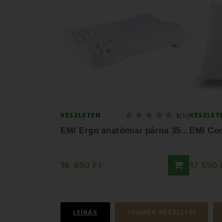
KÉSZLETEN
KÉSZLET
5
(1x)
E
MI Ergo anatómiai párna 35x52x10 cm
16 490 Ft
12 590 
LEÍRÁS
TERMÉK RÉSZLETEI