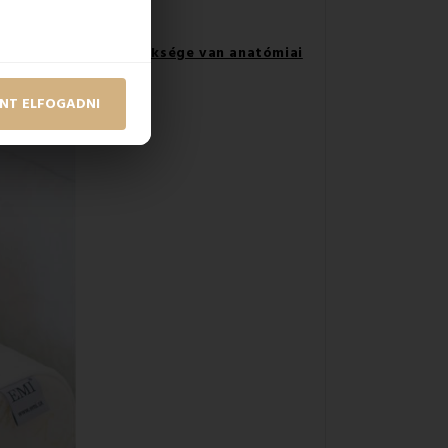
gtudja a választ:
Szüksége van anatómiai
NT ELFOGADNI