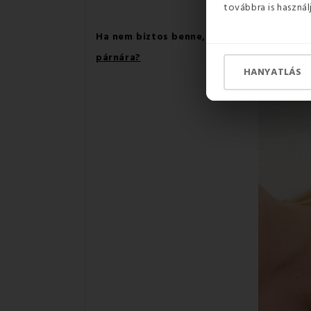
továbbra is használ
Ha nem biztos benne, hogy szüksége van-e
párnára?
HANYATLÁS