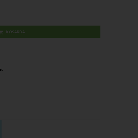
KOSÁRBA

ás