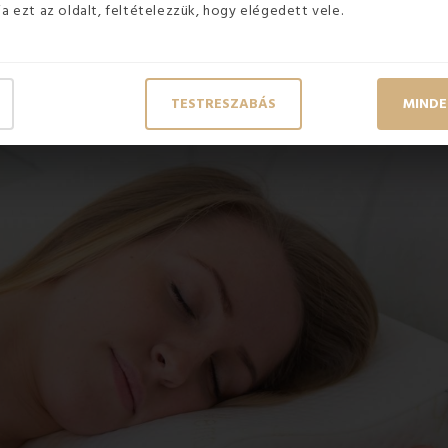
ja ezt az oldalt, feltételezzük, hogy elégedett vele.
 anatómiai párnára vagy sem, olvassa el cikkünket, hogy me
TESTRESZABÁS
MINDE