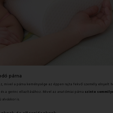
odó párna
oz, mivel a párna keménysége az éppen rajta fekvő személy elnyelt 
és a gerinc ellazításához. Mivel az anatómiai párna
szinte semmily
 alváskor is.