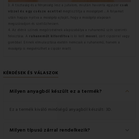
3. A tisztaság és a fényesség lesz a jutalom, miután havonta egyszer
csak
vízzel és egy csésze ecettel
megtisztítja a mosógépet
.
A folyamat
után hagyja nyitva a mosógép ajtaját, hogy a mosógép alaposan
megszáradjon és szellőzhessen.
4. Az élénk színek megőrzésének alapszabálya a ruhanemű szín szerinti
felosztása. A
ruhaneműt kifordítva
is ki kell
mosni
, zárt cipzárral vagy
gombbal. Ennek elmulasztása esetén nemcsak a ruhanemű, hanem a
mosógép is megsérülhet a cipzár miatt.
KÉRDÉSEK ÉS VÁLASZOK
keyboard_arrow_down
Milyen anyagból készült ez a termék?
Ez a termék kiváló minőségű anyagból készült: 3D.
Milyen típusú zárral rendelkezik?
keyboard_arrow_down