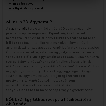
mosás:
60°C
rögzítés:
cipzárral
Mi az a 3D ágynemű?
Az
ágyneműk
területén újdonság a 3D ágynemű, amely
jelenleg nagyon
népszerű
.
Egyediségével
,
térbeli
mintázataival és élénk színeivel
luxust varázsol minden
hálószobába
.
Ha találkozott már olyan ágyneművel,
amelynek színei az egész ágyneműt befogták, vagy esetleg
Önt is összefestette, akkor ne
aggódjon, mert ez nem
fordulhat elő a 3D ágyneműk esetében
.
A kínálatunkban
szereplő ágyneműt színek reaktív felhordásával állítjuk
elő.
Ez azt jelenti, hogy a festék közvetlenül kapcsolódik az
anyaghoz, és vele együtt
alkot egy egységet
.
Az így
festett 3D ágynemű
hosszú ideig
megőrzi térbeli
motívumait.
Minősége sok mosás után sem
változik.
Válassza ki kedvenc mintáját, és
tegye
változatossá
hálószobáját vagy a gyerekszobát.
BÓNUSZ: Egy titkos recept a házikészítésű
öblítőhöz