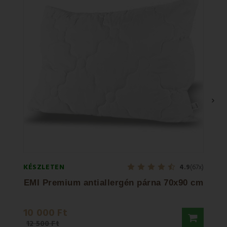
›
KÉSZLETEN
KÉSZL
4.9
(67x)
EMI Premium antiallergén párna 70x90 cm
Té
10 000 Ft
12 9
12 500 Ft
15 29