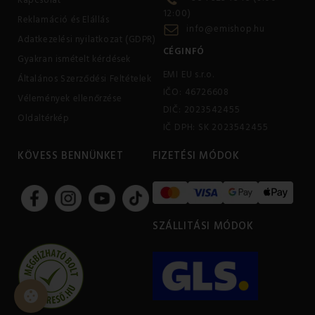
Kapcsolat
12:00)
Reklamáció és Elállás
info@emishop.hu
Adatkezelési nyilatkozat (GDPR)
CÉGINFÓ
Gyakran ismételt kérdések
EMI EU s.r.o.
Általános Szerződési Feltételek
IČO: 46726608
Vélemények ellenőrzése
DIČ: 2023542455
Oldaltérkép
IČ DPH: SK 2023542455
KÖVESS BENNÜNKET
FIZETÉSI MÓDOK
SZÁLLITÁSI MÓDOK