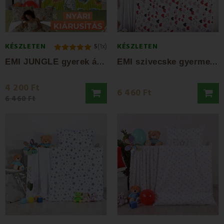
KÉSZLETEN
KÉSZLETEN
5
(1x)
E
MI JUNGLE gyerek ágyneműhuzat
E
MI szivecske gyermek pamut ágyneműhuzat
4 200 Ft
6 460 Ft
6 460 Ft