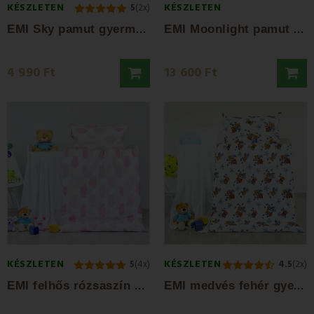
KÉSZLETEN
KÉSZLETEN
5
(2x)
E
MI Sky pamut gyermek ágyneműhuzat
E
MI Moonlight pamut ágyneműhuzat
4 990 Ft
13 600 Ft
KÉSZLETEN
KÉSZLETEN
5
(4x)
4.5
(2x)
E
MI felhős rózsaszín gyerek ágyneműhuzat
E
MI medvés fehér gyerek ágyneműhuzat