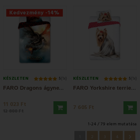
Kedvezmény -14%
KÉSZLETEN
KÉSZLETEN
5
(1x)
5
(1x)
F
ARO Dragons ágyneműhuzat 140 x 200 cm +...
F
ARO Yorkshire terrier ágyneműhuzat 70x90...
11 023 Ft
7 605 Ft
12 800 Ft
1-24 / 79 elem mutatása

1
2
3
4