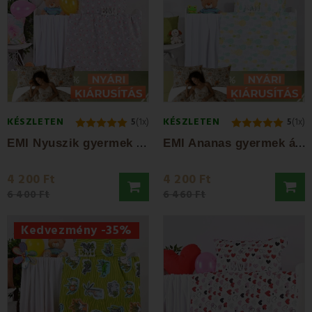
KÉSZLETEN
KÉSZLETEN
5
(1x)
5
(1x)
E
MI Nyuszik gyermek pamut ágyneműhuzat
E
MI Ananas gyermek ágyneműhuzat
4 200 Ft
4 200 Ft
6 400 Ft
6 460 Ft
Kedvezmény -35%