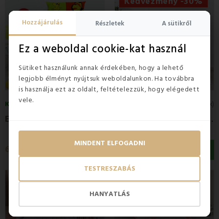
Kedvezmény -30%
Hozzájárulás
Részletek
A sütikről
Ez a weboldal cookie-kat használ
Sütiket használunk annak érdekében, hogy a lehető
legjobb élményt nyújtsuk weboldalunkon. Ha továbbra
is használja ezt az oldalt, feltételezzük, hogy elégedett
vele.
KÉSZLETEN
KÉSZLETEN
5
(1x)
5
(1x)
E
MI piros-zöld állatmintás gyermek...
E
MI Elefántos rózsaszín gyerek ágyneműhuzat
MINDENT ELFOGADNI
4 520 Ft
6 460 Ft
6 460 Ft
TESTRESZABÁS
Kedvezmény -38%
HANYATLÁS