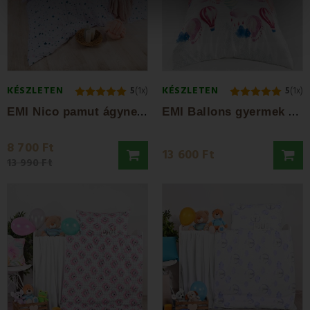
KÉSZLETEN
KÉSZLETEN
5
(1x)
5
(1x)
E
MI Nico pamut ágyneműhuzat
E
MI Ballons gyermek ágyneműhuzat 140x200...
8 700 Ft
13 600 Ft
13 990 Ft