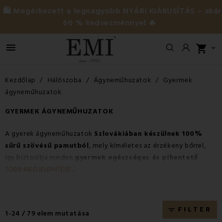
🛍️ Megérkezett a legnagyobb NYÁRI KIÁRUSÍTÁS – akár
60 % kedvezménnyel 🔥

shopping_cart

Kezdőlap
Hálószoba
Ágyneműhuzatok
Gyermek
ágyneműhuzatok
GYERMEK ÁGYNEMŰHUZATOK
A gyerek ágyneműhuzatok
Szlovákiában készülnek 100%
sűrű szövésű pamutból
, mely kíméletes az érzékeny bőrrel,
így biztosítja minden
gyermek egészséges és pihentető
alvását
. A gyerekeknek szánt ágyneműhuzatoknak színesnek és
TÖBB MEGJELENÍTÉSE...
játékosnak kell lenniük, ezért kínálatunkban találhatóak olyan
huzatok is, amelyek
népszerű mesefigurákat ábrázolnak
,
mint Bing, Minyonok vagy Mickey egér. De kínálunk
klasszikus
FILTER
filter_list
1-24 / 79 elem mutatása
gyerekmintákat
is, mint például az állatok, játékautók vagy