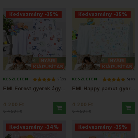
felhők és csillagok.
Kedvezmény -35%
Kedvezmény -35%
KÉSZLETEN
KÉSZLETEN
5
(2x)
5
(1x)
E
MI Forest gyerek ágyneműhuzat
E
MI Happy pamut gyerek ágyneműhuzat
4 200 Ft
4 200 Ft
6 460 Ft
6 460 Ft
Kedvezmény -34%
Kedvezmény -35%