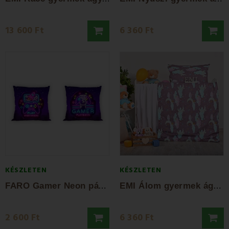
13 600 Ft
6 360 Ft
KÉSZLETEN
KÉSZLETEN
F
ARO Gamer Neon párnahuzat 40x40 cm
E
MI Álom gyermek ágyneműhuzat
2 600 Ft
6 360 Ft